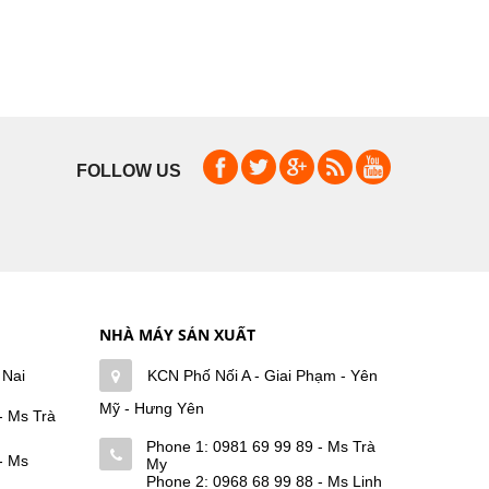
FOLLOW US
NHÀ MÁY SẢN XUẤT
 Nai
KCN Phố Nối A - Giai Phạm - Yên
Mỹ - Hưng Yên
- Ms Trà
Phone 1:
0981 69 99 89 - Ms Trà
- Ms
My
Phone 2:
0968 68 99 88 - Ms Linh