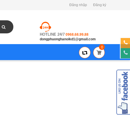
Đăng nhập
Đăng ký
HOTLINE 24/7
0968.68.99.88
dongphuonghanoikd1@gmail.com
0