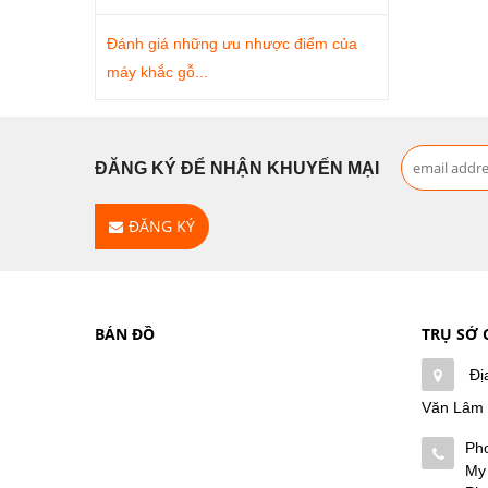
Đánh giá những ưu nhược điểm của
máy khắc gỗ...
ĐĂNG KÝ ĐỂ NHẬN KHUYẾN MẠI
ĐĂNG KÝ
BẢN ĐỒ
TRỤ SỞ 
Đị
Văn Lâm
Ph
My