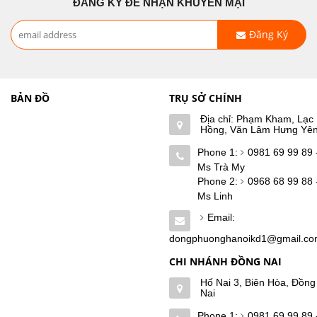
ĐĂNG KÝ ĐỂ NHẬN KHUYẾN MẠI
Đăng Ký
BẢN ĐỒ
TRỤ SỞ CHÍNH
Địa chỉ: Phạm Kham, Lạc
Hồng, Văn Lâm Hưng Yê
Phone 1:
0981 69 99 89 
Ms Trà My
Phone 2:
0968 68 99 88 
Ms Linh
Email:
dongphuonghanoikd1@gmail.c
CHI NHÁNH ĐỒNG NAI
Hố Nai 3, Biên Hòa, Đồng
Nai
Phone 1:
0981 69 99 89 