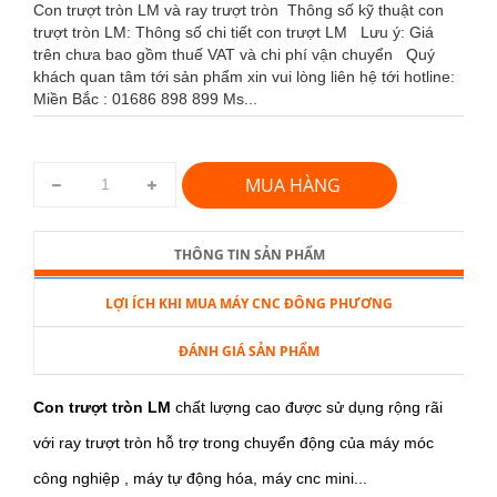
Con trượt tròn LM và ray trượt tròn Thông số kỹ thuật con
trượt tròn LM: Thông số chi tiết con trượt LM Lưu ý: Giá
trên chưa bao gồm thuế VAT và chi phí vận chuyển Quý
khách quan tâm tới sản phẩm xin vui lòng liên hệ tới hotline:
Miền Bắc : 01686 898 899 Ms...
MUA HÀNG
THÔNG TIN SẢN PHẨM
LỢI ÍCH KHI MUA MÁY CNC ĐÔNG PHƯƠNG
ĐÁNH GIÁ SẢN PHẨM
Con trượt tròn LM
chất lượng cao được sử dụng rộng rãi
với ray trượt tròn hỗ trợ trong chuyển động của máy móc
công nghiệp , máy tự động hóa, máy cnc mini...