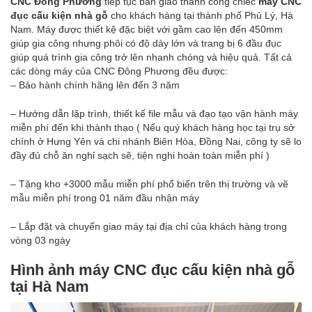
CNC Đông Phương
tiếp tục bàn giao thành công chiếc
máy CNC
đục cấu kiện nhà gỗ
cho khách hàng tại thành phố Phủ Lý, Hà
Nam. Máy được thiết kệ đặc biệt với gầm cao lên đến 450mm
giúp gia công nhưng phôi có độ dày lớn và trang bị 6 đầu đục
giúp quá trình gia công trở lên nhanh chóng và hiệu quả. Tất cả
các dòng máy của CNC Đông Phương đều được:
– Bảo hành chính hãng lên đến 3 năm
– Hướng dẫn lập trình, thiết kế file mẫu và đạo tạo vận hành máy
miễn phí đến khi thành thạo ( Nếu quý khách hàng học tại trụ sở
chính ở Hưng Yên và chi nhánh Biên Hòa, Đồng Nai, công ty sẽ lo
đầy đủ chỗ ăn nghỉ sạch sẽ, tiện nghi hoàn toàn miễn phí )
– Tặng kho +3000 mẫu miễn phí phổ biến trên thị trường và vẽ
mẫu miễn phí trong 01 năm đầu nhận máy
– Lắp đặt và chuyển giao máy tại địa chỉ của khách hàng trong
vòng 03 ngày
Hình ảnh máy CNC đục cấu kiện nhà gỗ
tại Hà Nam