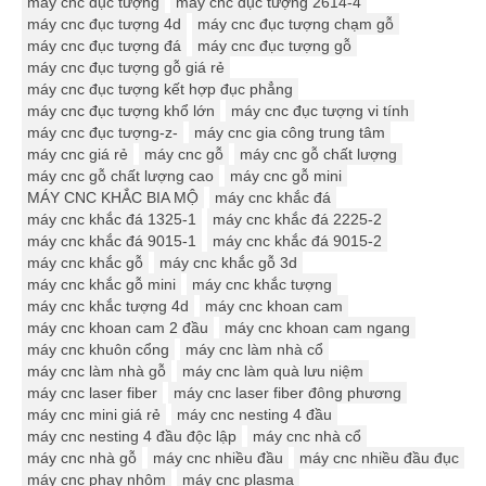
máy cnc đục tượng
máy cnc đục tượng 2614-4
máy cnc đục tượng 4d
máy cnc đục tượng chạm gỗ
máy cnc đục tượng đá
máy cnc đục tượng gỗ
máy cnc đục tượng gỗ giá rẻ
máy cnc đục tượng kết hợp đục phẳng
máy cnc đục tượng khổ lớn
máy cnc đục tượng vi tính
máy cnc đục tượng-z-
máy cnc gia công trung tâm
máy cnc giá rẻ
máy cnc gỗ
máy cnc gỗ chất lượng
máy cnc gỗ chất lượng cao
máy cnc gỗ mini
MÁY CNC KHẮC BIA MỘ
máy cnc khắc đá
máy cnc khắc đá 1325-1
máy cnc khắc đá 2225-2
máy cnc khắc đá 9015-1
máy cnc khắc đá 9015-2
máy cnc khắc gỗ
máy cnc khắc gỗ 3d
máy cnc khắc gỗ mini
máy cnc khắc tượng
máy cnc khắc tượng 4d
máy cnc khoan cam
máy cnc khoan cam 2 đầu
máy cnc khoan cam ngang
máy cnc khuôn cổng
máy cnc làm nhà cổ
máy cnc làm nhà gỗ
máy cnc làm quà lưu niệm
máy cnc laser fiber
máy cnc laser fiber đông phương
máy cnc mini giá rẻ
máy cnc nesting 4 đầu
máy cnc nesting 4 đầu độc lập
máy cnc nhà cổ
máy cnc nhà gỗ
máy cnc nhiều đầu
máy cnc nhiều đầu đục
máy cnc phay nhôm
máy cnc plasma