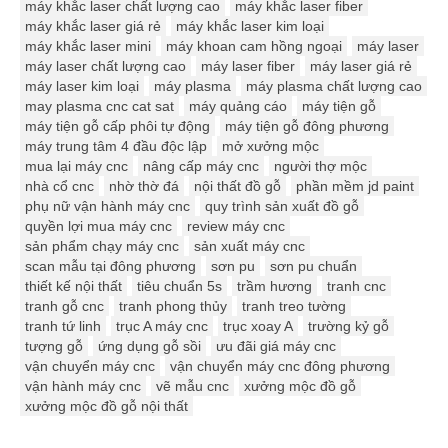
máy khắc laser chất lượng cao
máy khắc laser fiber
máy khắc laser giá rẻ
máy khắc laser kim loại
máy khắc laser mini
máy khoan cam hồng ngoại
máy laser
máy laser chất lượng cao
máy laser fiber
máy laser giá rẻ
máy laser kim loại
máy plasma
máy plasma chất lượng cao
may plasma cnc cat sat
máy quảng cáo
máy tiện gỗ
máy tiện gỗ cấp phôi tự động
máy tiện gỗ đông phương
máy trung tâm 4 đầu độc lập
mở xưởng mộc
mua lại máy cnc
nâng cấp máy cnc
người thợ mộc
nhà cổ cnc
nhờ thờ đá
nội thất đồ gỗ
phần mềm jd paint
phụ nữ vận hành máy cnc
quy trình sản xuất đồ gỗ
quyền lợi mua máy cnc
review máy cnc
sản phẩm chạy máy cnc
sản xuất máy cnc
scan mẫu tại đông phương
sơn pu
sơn pu chuẩn
thiết kế nội thất
tiêu chuẩn 5s
trầm hương
tranh cnc
tranh gỗ cnc
tranh phong thủy
tranh treo tường
tranh tứ linh
trục A máy cnc
trục xoay A
trường kỷ gỗ
tượng gỗ
ứng dụng gỗ sồi
ưu đãi giá máy cnc
vận chuyển máy cnc
vận chuyển máy cnc đông phương
vận hành máy cnc
vẽ mẫu cnc
xưởng mộc đồ gỗ
xưởng mộc đồ gỗ nội thất