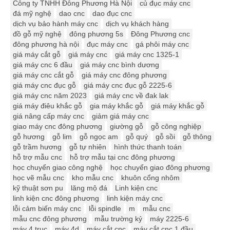
Công ty TNHH Đông Phương Hà Nội
củ đục máy cnc
đá mỹ nghệ
dao cnc
dao đục cnc
dịch vụ bảo hành máy cnc
dịch vụ khách hàng
đồ gỗ mỹ nghệ
đông phương 5s
Đông Phương cnc
đông phương hà nội
đục máy cnc
gá phôi máy cnc
giá máy cắt gỗ
giá máy cnc
giá máy cnc 1325-1
giá máy cnc 6 đầu
giá máy cnc bình dương
giá máy cnc cắt gỗ
giá máy cnc đông phương
giá máy cnc đục gỗ
giá máy cnc đục gỗ 2225-6
giá máy cnc năm 2023
giá máy cnc về đak lak
giá máy điêu khắc gỗ
gia máy khắc gỗ
giá máy khắc gỗ
giá nâng cấp máy cnc
giảm giá máy cnc
giao máy cnc đông phương
giường gỗ
gỗ công nghiệp
gỗ hương
gỗ lim
gỗ ngọc am
gỗ quý
gỗ sồi
gỗ thông
gỗ trầm hương
gỗ tự nhiên
hình thức thanh toán
hỗ trợ mẫu cnc
hỗ trợ mẫu tại cnc đông phương
học chuyển giao công nghệ
học chuyển giao đông phương
học vẽ mẫu cnc
kho mẫu cnc
khuôn cổng nhôm
kỹ thuật sơn pu
lăng mộ đá
Linh kiện cnc
linh kiện cnc đông phương
linh kiện máy cnc
lỗi cảm biến máy cnc
lỗi spindle
m
mẫu cnc
mẫu cnc đông phương
mẫu trường kỷ
máy 2225-6
máy 4 trục
máy 4d
máy cắt cnc
máy cắt cnc 1 đầu