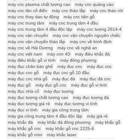
máy cnc plasma chất lượng cao
máy cnc quảng cáo
máy cnc tân cổ điển
máy cnc tháo lắp
máy cnc tháo rời
máy cnc thay dao tự động
máy cnc tiện gỗ
máy cnc trung tâm
máy cnc trung tâm 4 đầu
máy cnc trung tâm 4 đầu độc lập
máy cnc tượng 2614-4
máy cnc vận chuyển
máy cnc vận chuyển nguyên chiếc
máy cnc vận chuyển tháo lắp
máy cnc về bình định
máy cnc về Hải Dương
máy cnc về nghệ an
máy cnc việt nam
máy cnn 4D
máy điêu khắc đá
máy điêu khắc gỗ vi tính
máy đông phương
máy đục chân bàn ghế
máy đuc cnc
máy đục cnc
máy đục cnc gỗ
máy đục cnc gỗ 10 đầu
máy đục cnc nhà gỗ
máy đục đá
máy đục đá cnc
máy đục gỗ
máy đục gỗ cnc
máy đục gỗ vi tính
máy đục nhà cổ
máy đục tượng
máy đục tượng chất lượng cao
máy đục tượng đá
máy đục tượng giá rẻ
máy đục tượng vi tính
máy đục vi tính
máy gia công trung tâm
máy gia công trung tâm 4 đầu độc lập
máy giá rẻ
máy khắc đá
máy khắc đá đông phương
máy khắc gỗ
máy khắc gỗ cnc
máy khắc gỗ cnc 2225-6
máy khắc gỗ mini
máy khắc laser