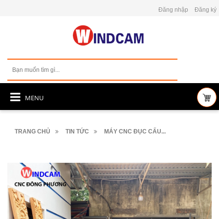
Đăng nhập
Đăng ký
MENU
TRANG CHỦ
TIN TỨC
MÁY CNC ĐỤC CẤU...