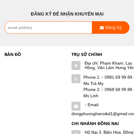
ĐĂNG KÝ ĐỂ NHẬN KHUYẾN MẠI
Đăng Ký
BẢN ĐỒ
TRỤ SỞ CHÍNH
Địa chỉ: Phạm Kham, Lạc
Hồng, Văn Lâm Hưng Yê
Phone 1:
0981 69 99 89 
Ms Trà My
Phone 2:
0968 68 99 88 
Ms Linh
Email:
dongphuonghanoikd1@gmail.c
CHI NHÁNH ĐỒNG NAI
Hố Nai 3, Biên Hòa, Đồng