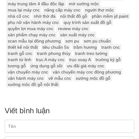
máy trung tâm 4 đầu độc lập
mở xưởng mộc
mua lại máy cnc
nâng cấp máy cnc
người thợ mộc
nhà cổ cnc
nhờ thờ đá
nội thất đồ gỗ
phần mềm jd paint
phụ nữ vận hành máy cnc
quy trình sản xuất đồ gỗ
quyền lợi mua máy cnc
review máy cnc
sản phẩm chạy máy cnc
sản xuất máy cnc
scan mẫu tại đông phương
sơn pu
sơn pu chuẩn
thiết kế nội thất
tiêu chuẩn 5s
trầm hương
tranh cnc
tranh gỗ cnc
tranh phong thủy
tranh treo tường
tranh tứ linh
trục A máy cnc
trục xoay A
trường kỷ gỗ
tượng gỗ
ứng dụng gỗ sồi
ưu đãi giá máy cnc
vận chuyển máy cnc
vận chuyển máy cnc đông phương
vận hành máy cnc
vẽ mẫu cnc
xưởng mộc đồ gỗ
xưởng mộc đồ gỗ nội thất
Viết bình luận