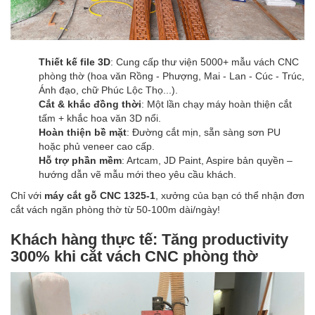
Thiết kế file 3D
: Cung cấp thư viện 5000+ mẫu vách CNC
phòng thờ (hoa văn Rồng - Phượng, Mai - Lan - Cúc - Trúc,
Ánh đạo, chữ Phúc Lộc Thọ...).
Cắt & khắc đồng thời
: Một lần chạy máy hoàn thiện cắt
tấm + khắc hoa văn 3D nổi.
Hoàn thiện bề mặt
: Đường cắt mịn, sẵn sàng sơn PU
hoặc phủ veneer cao cấp.
Hỗ trợ phần mềm
: Artcam, JD Paint, Aspire bản quyền –
hướng dẫn vẽ mẫu mới theo yêu cầu khách.
Chỉ với
máy cắt gỗ CNC 1325-1
, xưởng của bạn có thể nhận đơn
cắt vách ngăn phòng thờ từ 50-100m dài/ngày!
Khách hàng thực tế: Tăng productivity
300% khi cắt vách CNC phòng thờ