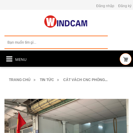
Đăng nhập
Đăng ký
MENU
TRANG CHỦ
TIN TỨC
CẮT VÁCH CNC PHÒNG...