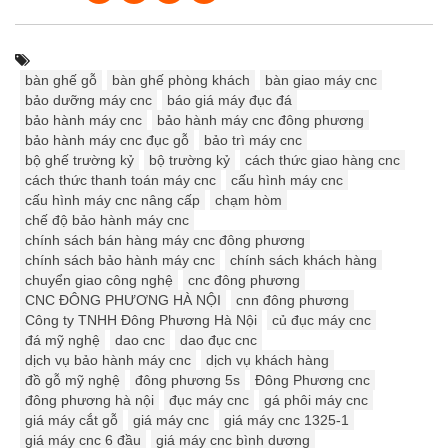
bàn ghế gỗ
bàn ghế phòng khách
bàn giao máy cnc
bảo dưỡng máy cnc
báo giá máy đục đá
bảo hành máy cnc
bảo hành máy cnc đông phương
bảo hành máy cnc đục gỗ
bảo trì máy cnc
bộ ghế trường kỷ
bộ trường kỷ
cách thức giao hàng cnc
cách thức thanh toán máy cnc
cấu hình máy cnc
cấu hình máy cnc nâng cấp
chạm hòm
chế độ bảo hành máy cnc
chính sách bán hàng máy cnc đông phương
chính sách bảo hành máy cnc
chính sách khách hàng
chuyển giao công nghệ
cnc đông phương
CNC ĐÔNG PHƯƠNG HÀ NỘI
cnn đông phương
Công ty TNHH Đông Phương Hà Nội
củ đục máy cnc
đá mỹ nghệ
dao cnc
dao đục cnc
dịch vụ bảo hành máy cnc
dịch vụ khách hàng
đồ gỗ mỹ nghệ
đông phương 5s
Đông Phương cnc
đông phương hà nội
đục máy cnc
gá phôi máy cnc
giá máy cắt gỗ
giá máy cnc
giá máy cnc 1325-1
giá máy cnc 6 đầu
giá máy cnc bình dương