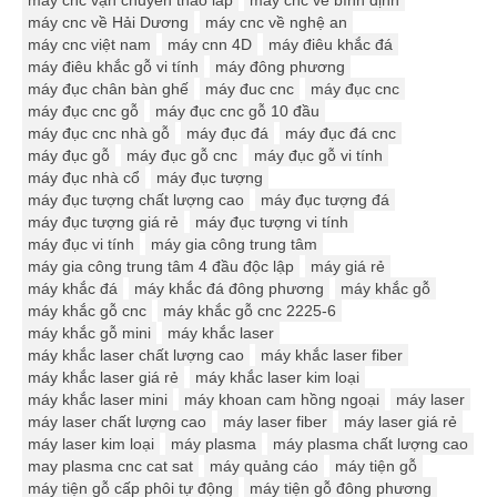
máy cnc về Hải Dương
máy cnc về nghệ an
máy cnc việt nam
máy cnn 4D
máy điêu khắc đá
máy điêu khắc gỗ vi tính
máy đông phương
máy đục chân bàn ghế
máy đuc cnc
máy đục cnc
máy đục cnc gỗ
máy đục cnc gỗ 10 đầu
máy đục cnc nhà gỗ
máy đục đá
máy đục đá cnc
máy đục gỗ
máy đục gỗ cnc
máy đục gỗ vi tính
máy đục nhà cổ
máy đục tượng
máy đục tượng chất lượng cao
máy đục tượng đá
máy đục tượng giá rẻ
máy đục tượng vi tính
máy đục vi tính
máy gia công trung tâm
máy gia công trung tâm 4 đầu độc lập
máy giá rẻ
máy khắc đá
máy khắc đá đông phương
máy khắc gỗ
máy khắc gỗ cnc
máy khắc gỗ cnc 2225-6
máy khắc gỗ mini
máy khắc laser
máy khắc laser chất lượng cao
máy khắc laser fiber
máy khắc laser giá rẻ
máy khắc laser kim loại
máy khắc laser mini
máy khoan cam hồng ngoại
máy laser
máy laser chất lượng cao
máy laser fiber
máy laser giá rẻ
máy laser kim loại
máy plasma
máy plasma chất lượng cao
may plasma cnc cat sat
máy quảng cáo
máy tiện gỗ
máy tiện gỗ cấp phôi tự động
máy tiện gỗ đông phương