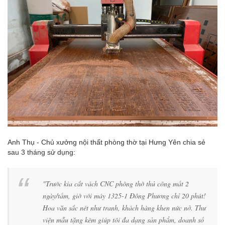
Anh Thụ - Chủ xưởng nội thất phòng thờ tại Hưng Yên chia sẻ
sau 3 tháng sử dụng:
"Trước kia cắt vách CNC phòng thờ thủ công mất 2
ngày/tấm, giờ với máy 1325-1 Đông Phương chỉ 20 phút!
Hoa văn sắc nét như tranh, khách hàng khen nức nở. Thư
viện mẫu tặng kèm giúp tôi đa dạng sản phẩm, doanh số