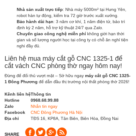
Nhà sản xuất trực tiếp
: Nhà máy 5000m² tại Hưng Yên,
robot hàn tự động, kiểm tra 72 giờ trước xuất xưởng.
Bảo hành dài hạn
: 3 năm cơ khí, 1 năm điện tử, bảo trì
định kỳ 2 năm, hỗ trợ kỹ thuật 24/7 qua Zalo.
Chuyển giao công nghệ miễn phí
không giới hạn thời
gian và số lượng người học tại công ty có chỗ ăn nghỉ tiện
nghi đầy đủ.
Liên hệ mua máy cắt gỗ CNC 1325-1 để
cắt vách CNC phòng thờ ngay hôm nay!
Đừng để đối thủ vượt mặt – Sở hữu ngay
máy cắt gỗ CNC 1325-
1 Đông Phương
để dẫn đầu thị trường nội thất phòng thờ 2026!
Kênh liên hệ
Thông tin
Hotline
0968.68.99.88
Zalo
Nhắn tin ngay
Facebook
CNC Đông Phương Hà Nội
Địa chỉ
TĐS 16, KP8A, Tân Biên, Biên Hòa, Đồng Nai
SHARE