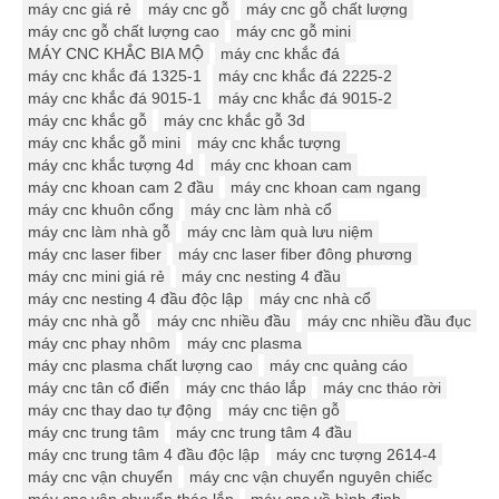
máy cnc giá rẻ
máy cnc gỗ
máy cnc gỗ chất lượng
máy cnc gỗ chất lượng cao
máy cnc gỗ mini
MÁY CNC KHẮC BIA MỘ
máy cnc khắc đá
máy cnc khắc đá 1325-1
máy cnc khắc đá 2225-2
máy cnc khắc đá 9015-1
máy cnc khắc đá 9015-2
máy cnc khắc gỗ
máy cnc khắc gỗ 3d
máy cnc khắc gỗ mini
máy cnc khắc tượng
máy cnc khắc tượng 4d
máy cnc khoan cam
máy cnc khoan cam 2 đầu
máy cnc khoan cam ngang
máy cnc khuôn cổng
máy cnc làm nhà cổ
máy cnc làm nhà gỗ
máy cnc làm quà lưu niệm
máy cnc laser fiber
máy cnc laser fiber đông phương
máy cnc mini giá rẻ
máy cnc nesting 4 đầu
máy cnc nesting 4 đầu độc lập
máy cnc nhà cổ
máy cnc nhà gỗ
máy cnc nhiều đầu
máy cnc nhiều đầu đục
máy cnc phay nhôm
máy cnc plasma
máy cnc plasma chất lượng cao
máy cnc quảng cáo
máy cnc tân cổ điển
máy cnc tháo lắp
máy cnc tháo rời
máy cnc thay dao tự động
máy cnc tiện gỗ
máy cnc trung tâm
máy cnc trung tâm 4 đầu
máy cnc trung tâm 4 đầu độc lập
máy cnc tượng 2614-4
máy cnc vận chuyển
máy cnc vận chuyển nguyên chiếc
máy cnc vận chuyển tháo lắp
máy cnc về bình định