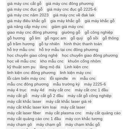
giá máy cnc cắt gỗ
giá máy cnc đông phương
giá máy cnc đục gỗ
giá máy cnc đục gỗ 2225-6
giá máy cnc năm 2023
giá máy cnc về đak lak
giá máy điêu khắc gỗ
gia máy khắc gỗ
giá máy khắc gỗ
giá nâng cấp máy cnc
giảm giá máy cnc
giao máy cnc đông phương
giường gỗ
gỗ công nghiệp
gỗ hương
gỗ lim
gỗ ngọc am
gỗ quý
gỗ sồi
gỗ thông
gỗ trầm hương
gỗ tự nhiên
hình thức thanh toán
hỗ trợ mẫu cnc
hỗ trợ mẫu tại cnc đông phương
học chuyển giao công nghệ
học chuyển giao đông phương
học vẽ mẫu cnc
kho mẫu cnc
khuôn cổng nhôm
kỹ thuật sơn pu
lăng mộ đá
Linh kiện cnc
linh kiện cnc đông phương
linh kiện máy cnc
lỗi cảm biến máy cnc
lỗi spindle
m
mẫu cnc
mẫu cnc đông phương
mẫu trường kỷ
máy 2225-6
máy 4 trục
máy 4d
máy cắt cnc
máy cắt cnc 1 đầu
máy cắt gỗ
máy cắt gỗ 2 đầu
máy cắt gỗ công nghiệp
máy cắt khắc laser
máy cắt khắc laser giá rẻ
máy cắt khắc laser kim loại
máy cắt laser
máy cắt laser fiber
máy cắt plasma cnc
máy cắt quảng cáo
máy cắt quảng cáo cnc 1 đầu
máy ccn khắc tượng
máy chạm gô
máy chạm gỗ
máy chạm khắc gỗ