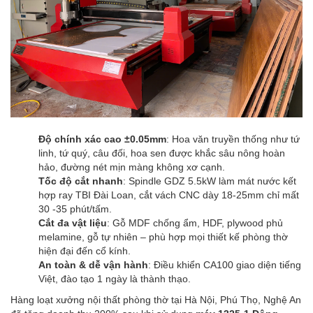
Độ chính xác cao ±0.05mm
: Hoa văn truyền thống như tứ
linh, tứ quý, câu đối, hoa sen được khắc sâu nông hoàn
hảo, đường nét mịn màng không xơ cạnh.
Tốc độ cắt nhanh
: Spindle GDZ 5.5kW làm mát nước kết
hợp ray TBI Đài Loan, cắt vách CNC dày 18-25mm chỉ mất
30 -35 phút/tấm.
Cắt đa vật liệu
: Gỗ MDF chống ẩm, HDF, plywood phủ
melamine, gỗ tự nhiên – phù hợp mọi thiết kế phòng thờ
hiện đại đến cổ kính.
An toàn & dễ vận hành
: Điều khiển CA100 giao diện tiếng
Việt, đào tạo 1 ngày là thành thạo.
Hàng loạt xưởng nội thất phòng thờ tại Hà Nội, Phú Thọ, Nghệ An