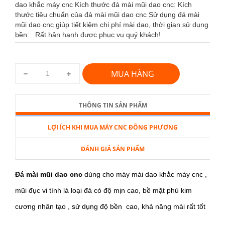
dao khắc máy cnc Kích thước đá mài mũi dao cnc: Kích
thước tiêu chuẩn của đá mài mũi dao cnc Sử dụng đá mài
mũi dao cnc giúp tiết kiệm chi phí mài dao, thời gian sử dụng
bền: Rất hân hạnh được phục vụ quý khách!
MUA HÀNG
THÔNG TIN SẢN PHẨM
LỢI ÍCH KHI MUA MÁY CNC ĐÔNG PHƯƠNG
ĐÁNH GIÁ SẢN PHẨM
Đá mài mũi dao cnc
dùng cho máy mài dao khắc máy cnc ,
mũi đục vi tính là loại đá có độ mịn cao, bề mặt phủ kim
cương nhân tạo , sử dụng độ bền cao, khả năng mài rất tốt