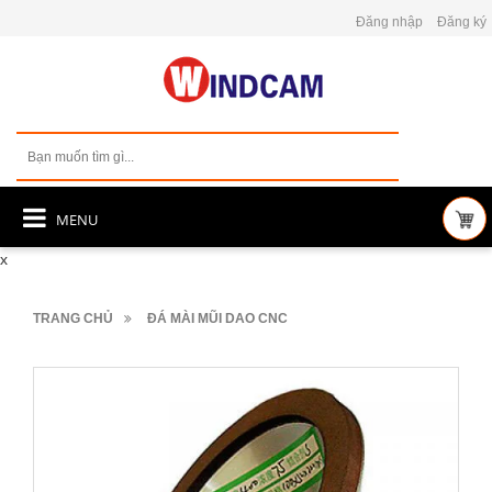
Đăng nhập
Đăng ký
MENU
x
TRANG CHỦ
ĐÁ MÀI MŨI DAO CNC