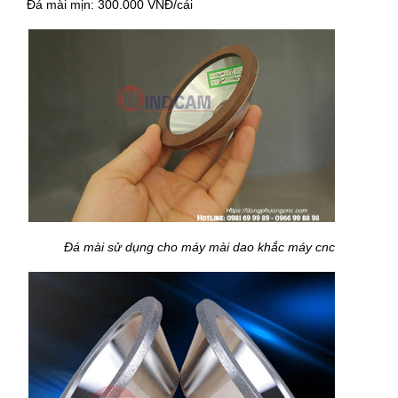
Đá mài mịn: 300.000 VNĐ/cái
Đá mài sử dụng cho máy mài dao khắc máy cnc