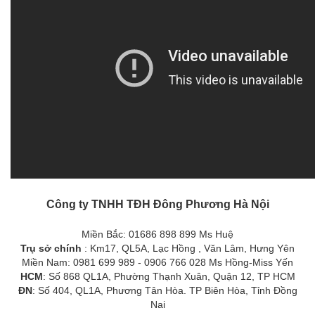
Công ty TNHH TĐH Đông Phương Hà Nội
Miền Bắc: 01686 898 899 Ms Huệ
Trụ sở chính
: Km17, QL5A, Lạc Hồng , Văn Lâm, Hưng Yên
Miền Nam: 0981 699 989 - 0906 766 028 Ms Hồng-Miss Yến
HCM
: Số 868 QL1A, Phường Thạnh Xuân, Quận 12, TP HCM
ĐN
: Số 404, QL1A, Phương Tân Hòa. TP Biên Hòa, Tỉnh Đồng
Nai