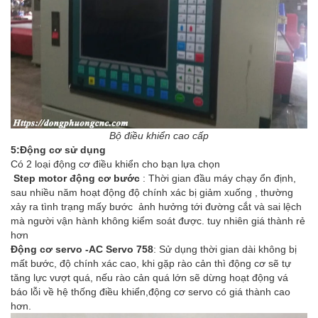
Bộ điều khiển cao cấp
5:Động cơ sử dụng
Có 2 loại động cơ điều khiển cho bạn lựa chọn
Step motor động cơ bước
: Thời gian đầu máy chạy ổn định,
sau nhiều năm hoạt động độ chính xác bị giảm xuống , thường
xảy ra tình trạng mấy bước ảnh hưởng tới đường cắt và sai lệch
mà người vận hành không kiểm soát được. tuy nhiên giá thành rẻ
hơn
Động cơ servo -AC Servo 758
: Sử dụng thời gian dài không bị
mất bước, độ chính xác cao, khi gặp rào cản thì động cơ sẽ tự
tăng lực vượt quá, nếu rào cản quá lớn sẽ dừng hoạt động vá
báo lỗi về hệ thống điều khiển,động cơ servo có giá thành cao
hơn.