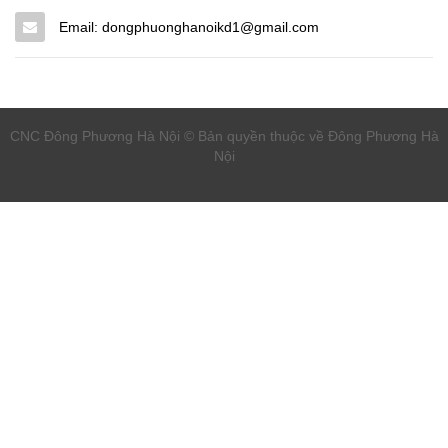
Email: dongphuonghanoikd1@gmail.com
CNC Đông Phương Hà Nội © Bản quyền thuộc về Đông Phương Hà
Nội