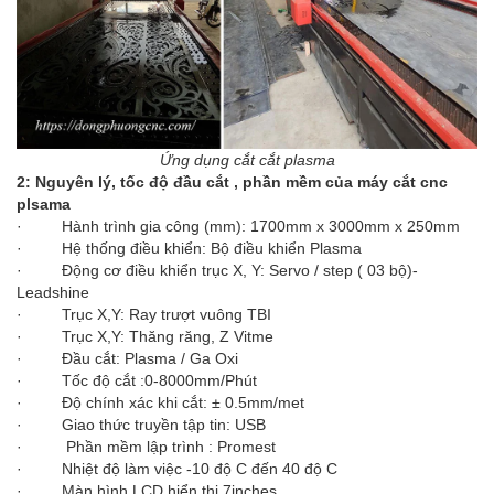
Ứng dụng cắt cắt plasma
2: Nguyên lý, tốc độ đầu cắt , phần mềm của máy cắt cnc
plsama
· Hành trình gia công (mm): 1700mm x 3000mm x 250mm
· Hệ thống điều khiển: Bộ điều khiển Plasma
· Động cơ điều khiển trục X, Y: Servo / step ( 03 bộ)-
Leadshine
· Trục X,Y: Ray trượt vuông TBI
· Trục X,Y: Thăng răng, Z Vitme
· Đầu cắt: Plasma / Ga Oxi
· Tốc độ cắt :0-8000mm/Phút
· Độ chính xác khi cắt: ± 0.5mm/met
· Giao thức truyền tập tin: USB
· Phần mềm lập trình : Promest
· Nhiệt độ làm việc -10 độ C đến 40 độ C
· Màn hình LCD hiển thị 7inches