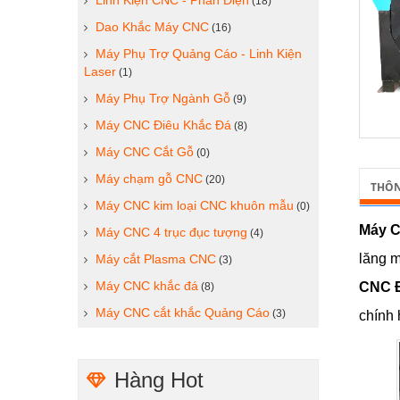
Linh Kiện CNC - Phần Điện
(18)
Dao Khắc Máy CNC
(16)
Máy Phụ Trợ Quảng Cáo - Linh Kiện
Laser
(1)
Máy Phụ Trợ Ngành Gỗ
(9)
Máy CNC Điêu Khắc Đá
(8)
Máy CNC Cắt Gỗ
(0)
Máy chạm gỗ CNC
(20)
THÔN
Máy CNC kim loại CNC khuôn mẫu
(0)
Máy C
Máy CNC 4 trục đục tượng
(4)
lăng m
Máy cắt Plasma CNC
(3)
Máy CNC khắc đá
CNC 
(8)
Máy CNC cắt khắc Quảng Cáo
(3)
chính 
Hàng Hot