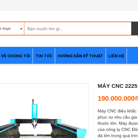
h mục
VỀ CHÚNG TÔI
TIN TỨC
HƯỚNG DẪN KỸ THUẬT
LIÊN HỆ
MÁY CNC 2225
190.000.000₫
Máy CNC điêu khắc 
phục vụ nhu cầu gia 
thước lớn. Máy được 
của công ty CNC Đôn
đá lớn trong quá tr