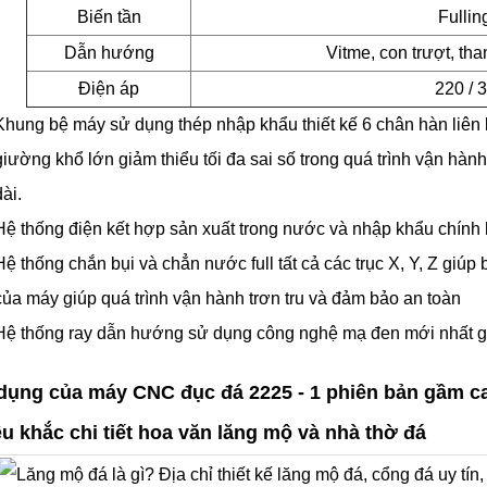
Biến tần
Fullin
Dẫn hướng
Vitme, con trượt, th
Điện áp
220 / 3
Khung bệ máy sử dụng thép nhập khẩu thiết kế 6 chân hàn liên
giường khổ lớn giảm thiểu tối đa sai số trong quá trình vận hà
dài.
Hệ thống điện kết hợp sản xuất trong nước và nhập khẩu chính
Hệ thống chắn bụi và chẳn nước full tất cả các trục X, Y, Z gi
của máy giúp quá trình vận hành trơn tru và đảm bảo an toàn
Hệ thống ray dẫn hướng sử dụng công nghệ mạ đen mới nhất gi
dụng của máy CNC đục đá 2225 - 1 phiên bản gầm c
êu khắc chi tiết hoa văn lăng mộ và nhà thờ đá