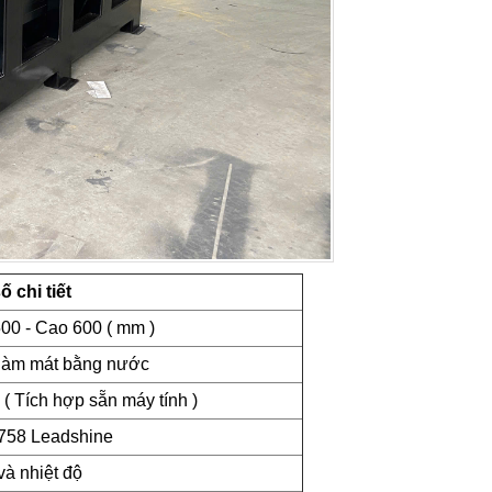
 chi tiết
00 - Cao 600 ( mm )
làm mát bằng nước
( Tích hợp sẵn máy tính )
 758 Leadshine
và nhiệt độ