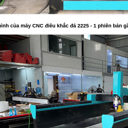
ình của máy CNC điêu khắc đá 2225 - 1 phiên bản 