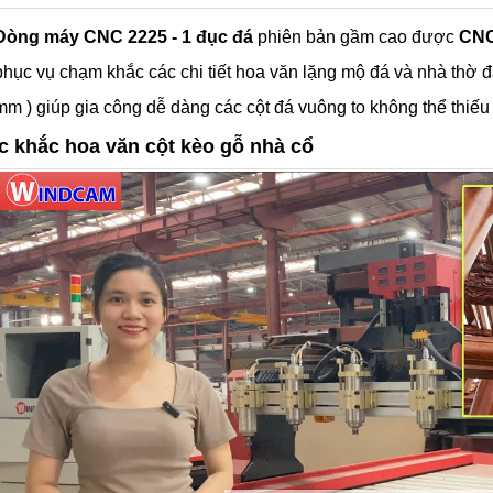
Dòng máy CNC 2225 - 1 đục đá
phiên bản gầm cao được
CNC
phục vụ chạm khắc các chi tiết hoa văn lặng mộ đá và nhà thờ 
mm ) giúp gia công dễ dàng các cột đá vuông to không thể thiếu 
c khắc hoa văn cột kèo gỗ nhà cổ