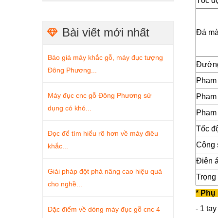
Tốc độ
Bài viết mới nhất
Đá mà
Báo giá máy khắc gỗ, máy đục tượng
Đường
Đông Phương...
Phạm 
Máy đục cnc gỗ Đông Phương sử
Phạm 
dụng có khó...
Phạm 
Tốc đ
Đọc để tìm hiểu rõ hơn về máy điêu
Công 
khắc...
Điên 
Giải pháp đột phá nâng cao hiệu quả
Trọng
cho nghề...
* Phụ 
- 1 ta
Đặc điểm về dòng máy đục gỗ cnc 4