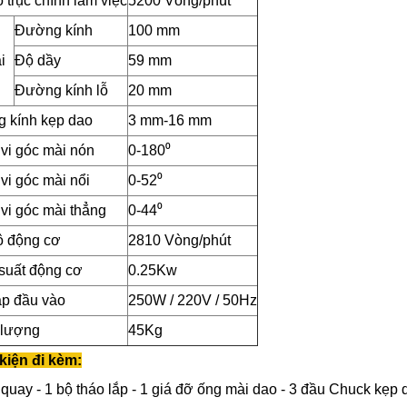
 trục chính làm việc
5200 Vòng/phút
Đường kính
100 mm
i
Độ dầy
59 mm
Đường kính lỗ
20 mm
 kính kẹp dao
3 mm-16 mm
vi góc mài nón
0-180⁰
vi góc mài nổi
0-52⁰
vi góc mài thẳng
0-44⁰
ộ động cơ
2810 Vòng/phút
suất động cơ
0.25Kw
áp đầu vào
250W / 220V / 50Hz
 lượng
45Kg
kiện đi kèm:
y quay
- 1 bộ tháo lắp
- 1 giá đỡ ống mài dao
- 3 đầu Chuck kẹp 