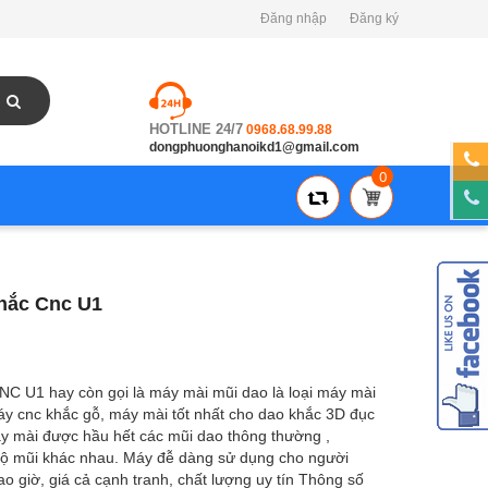
Đăng nhập
Đăng ký
HOTLINE 24/7
0968.68.99.88
dongphuonghanoikd1@gmail.com
0
hắc Cnc U1
C U1 hay còn gọi là máy mài mũi dao là loại máy mài
y cnc khắc gỗ, máy mài tốt nhất cho dao khắc 3D đục
Máy mài được hầu hết các mũi dao thông thường ,
độ mũi khác nhau. Máy đễ dàng sử dụng cho người
o giờ, giá cả cạnh tranh, chất lượng uy tín Thông số