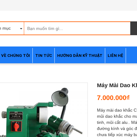
h mục
VỀ CHÚNG TÔI
TIN TỨC
HƯỚNG DẪN KỸ THUẬT
LIÊN HỆ
Máy Mài Dao K
7.000.000₫
Máy mài dao khắc CN
mũi dao khắc cho má
tinh, mũi cắt alu.. 
đường kính và góc 
chưa tiếp xúc máy ba