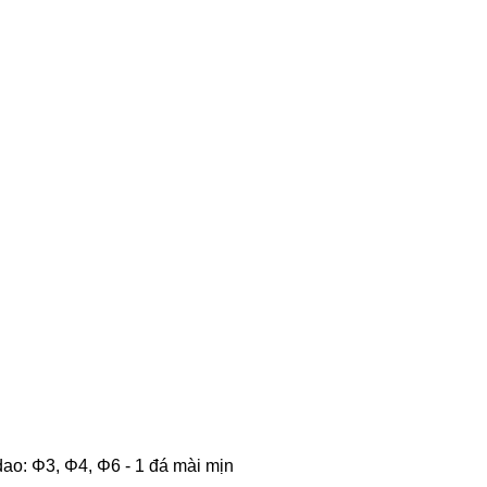
dao: Φ3, Φ4, Φ6
- 1 đá mài mịn