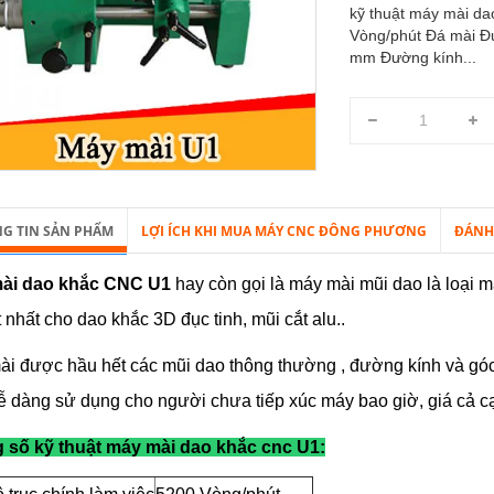
kỹ thuật máy mài da
Vòng/phút Đá mài Đ
mm Đường kính...
G TIN SẢN PHẨM
LỢI ÍCH KHI MUA MÁY CNC ĐÔNG PHƯƠNG
ĐÁNH
ài dao khắc CNC U1
hay còn gọi là máy mài mũi dao là loại 
t nhất cho dao khắc 3D đục tinh, mũi cắt alu..
i được hầu hết các mũi dao thông thường , đường kính và gó
 dàng sử dụng cho người chưa tiếp xúc máy bao giờ, giá cả cạn
 số kỹ thuật máy mài dao khắc cnc U1: