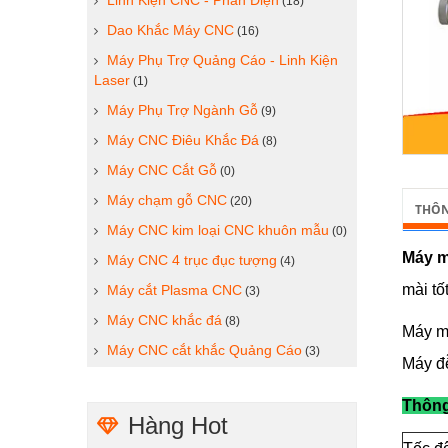
Linh Kiện CNC - Phần Điện
(18)
Dao Khắc Máy CNC
(16)
Máy Phụ Trợ Quảng Cáo - Linh Kiện
Laser
(1)
Máy Phụ Trợ Ngành Gỗ
(9)
Máy CNC Điêu Khắc Đá
(8)
Máy CNC Cắt Gỗ
(0)
Máy chạm gỗ CNC
(20)
THÔN
Máy CNC kim loại CNC khuôn mẫu
(0)
Máy m
Máy CNC 4 trục đục tượng
(4)
mài tố
Máy cắt Plasma CNC
(3)
Máy CNC khắc đá
(8)
Máy mà
Máy CNC cắt khắc Quảng Cáo
(3)
Máy đễ
Thông
Hàng Hot