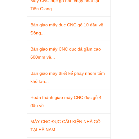
Máy CNC đục gỗ bán chạy nhất tại
Tiền Giang...
Bàn giao mấy đục CNC gỗ 10 đầu về
Đồng...
Bàn giao máy CNC đục đá gầm cao
600mm về...
Bàn giao máy thiết kế phay nhôm tấm
khổ lớn...
Hoàn thành giao máy CNC đục gỗ 4
đầu về...
MÁY CNC ĐỤC CẤU KIỆN NHÀ GỖ
TẠI HÀ NAM