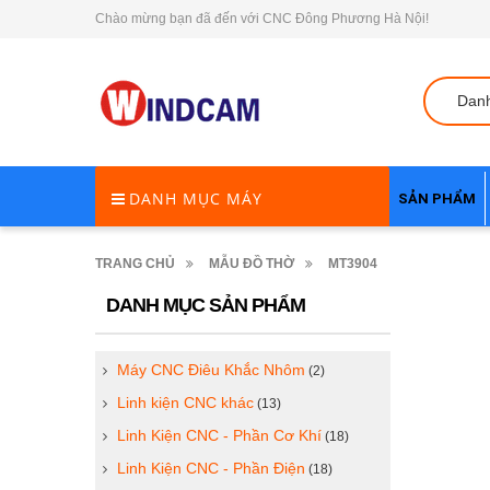
Chào mừng bạn đã đến với CNC Đông Phương Hà Nội!
Dan
DANH MỤC MÁY
SẢN PHẨM
TRANG CHỦ
MẪU ĐỒ THỜ
MT3904
DANH MỤC SẢN PHẨM
Máy CNC Điêu Khắc Nhôm
(2)
Linh kiện CNC khác
(13)
Linh Kiện CNC - Phần Cơ Khí
(18)
Linh Kiện CNC - Phần Điện
(18)