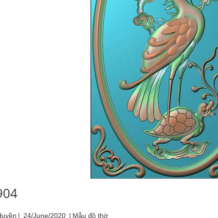
904
Huyền
|
24/June/2020
|
Mẫu đồ thờ