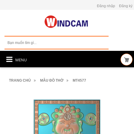
Đăng nhập
Đăng ký
MENU
TRANG CHỦ
MẪU ĐỒ THỜ
MT4577