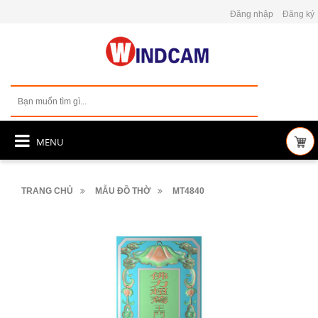
Đăng nhập
Đăng ký
MENU
TRANG CHỦ
MẪU ĐỒ THỜ
MT4840