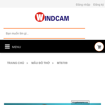
Đăng nhập
Đăng ký
MENU
TRANG CHỦ
MẪU ĐỒ THỜ
MT8709