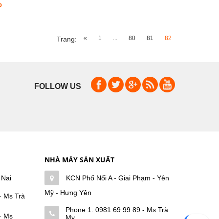
p
«
1
...
80
81
82
Trang:
FOLLOW US
NHÀ MÁY SẢN XUẤT
 Nai
KCN Phố Nối A - Giai Phạm - Yên
Mỹ - Hưng Yên
- Ms Trà
Phone 1:
0981 69 99 89 - Ms Trà
- Ms
My