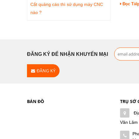
Đọc Tiế
Cắt quảng cáo thì sử dụng máy CNC
nào ?
ĐĂNG KÝ ĐỂ NHẬN KHUYẾN MẠI
ĐĂNG KÝ
BẢN ĐỒ
TRỤ SỞ 
Đị
Văn Lâm
Ph