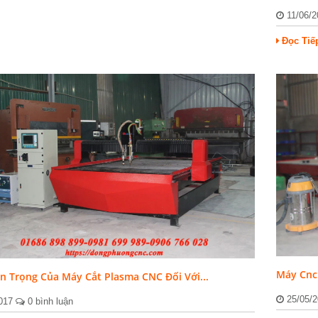
11/06/
Đọc Tiế
Máy Cnc
 Trọng Của Máy Cắt Plasma CNC Đối Với...
25/05/
2017
0 bình luận