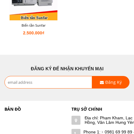
Biến tần Sunfar
2.500.000₫
ĐĂNG KÝ ĐỂ NHẬN KHUYẾN MẠI
Đăng Ký
BẢN ĐỒ
TRỤ SỞ CHÍNH
Địa chỉ: Phạm Kham, Lạc
Hồng, Văn Lâm Hưng Yê
Phone 1:
0981 69 99 89 