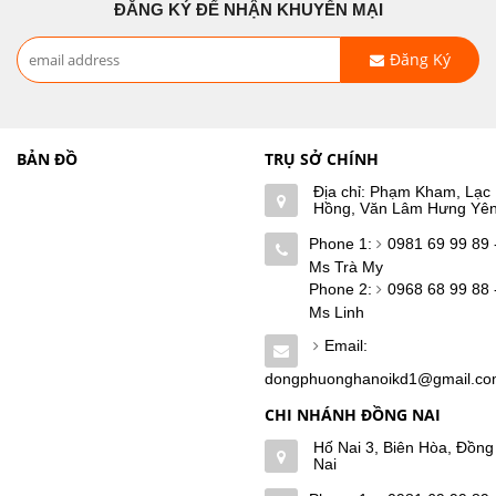
ĐĂNG KÝ ĐỂ NHẬN KHUYẾN MẠI
Đăng Ký
BẢN ĐỒ
TRỤ SỞ CHÍNH
Địa chỉ: Phạm Kham, Lạc
Hồng, Văn Lâm Hưng Yê
Phone 1:
0981 69 99 89 
Ms Trà My
Phone 2:
0968 68 99 88 
Ms Linh
Email:
dongphuonghanoikd1@gmail.c
CHI NHÁNH ĐỒNG NAI
Hố Nai 3, Biên Hòa, Đồng
Nai