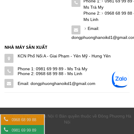
Phone 1:
0981 69 99 89 
Ms Trà My
Phone 2:
0968 68 99 88 
Ms Linh
Email:
dongphuonghanoikd1@gmail.c
NHÀ MÁY SẢN XUẤT
KCN Phố Nối A - Giai Phạm - Yên Mỹ - Hưng Yên
Phone 1:
0981 69 99 89 - Ms Trà My
Phone 2:
0968 68 99 88 - Ms Linh
Email: dongphuonghanoikd1@gmail.com
CNC Đông Phương Hà Nội © Bản quyền thuộc về Đông Phương Hà
0968 68 99 88
Nội
0981 69 99 89