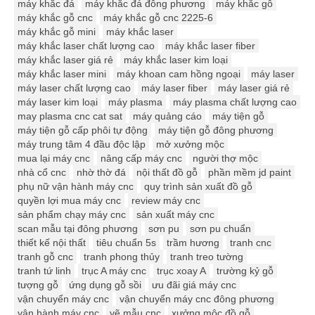
máy khắc đá
máy khắc đá đông phương
máy khắc gỗ
máy khắc gỗ cnc
máy khắc gỗ cnc 2225-6
máy khắc gỗ mini
máy khắc laser
máy khắc laser chất lượng cao
máy khắc laser fiber
máy khắc laser giá rẻ
máy khắc laser kim loại
máy khắc laser mini
máy khoan cam hồng ngoại
máy laser
máy laser chất lượng cao
máy laser fiber
máy laser giá rẻ
máy laser kim loại
máy plasma
máy plasma chất lượng cao
may plasma cnc cat sat
máy quảng cáo
máy tiện gỗ
máy tiện gỗ cấp phôi tự động
máy tiện gỗ đông phương
máy trung tâm 4 đầu độc lập
mở xưởng mộc
mua lại máy cnc
nâng cấp máy cnc
người thợ mộc
nhà cổ cnc
nhờ thờ đá
nội thất đồ gỗ
phần mềm jd paint
phụ nữ vận hành máy cnc
quy trình sản xuất đồ gỗ
quyền lợi mua máy cnc
review máy cnc
sản phẩm chạy máy cnc
sản xuất máy cnc
scan mẫu tại đông phương
sơn pu
sơn pu chuẩn
thiết kế nội thất
tiêu chuẩn 5s
trầm hương
tranh cnc
tranh gỗ cnc
tranh phong thủy
tranh treo tường
tranh tứ linh
trục A máy cnc
trục xoay A
trường kỷ gỗ
tượng gỗ
ứng dụng gỗ sồi
ưu đãi giá máy cnc
vận chuyển máy cnc
vận chuyển máy cnc đông phương
vận hành máy cnc
vẽ mẫu cnc
xưởng mộc đồ gỗ