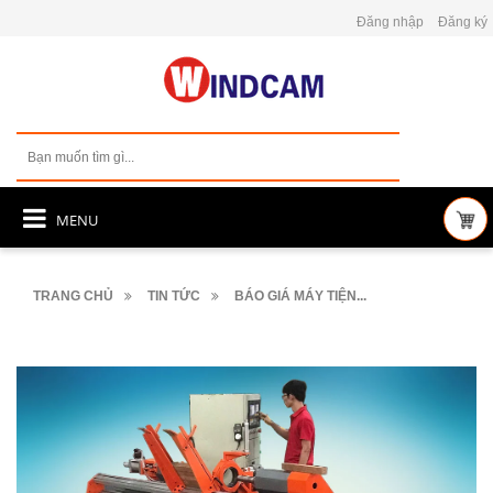
Đăng nhập
Đăng ký
MENU
TRANG CHỦ
TIN TỨC
BÁO GIÁ MÁY TIỆN...