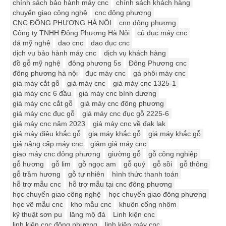
chính sách bảo hành máy cnc
chính sách khách hàng
chuyển giao công nghệ
cnc đông phương
CNC ĐÔNG PHƯƠNG HÀ NỘI
cnn đông phương
Công ty TNHH Đông Phương Hà Nội
củ đục máy cnc
đá mỹ nghệ
dao cnc
dao đục cnc
dịch vụ bảo hành máy cnc
dịch vụ khách hàng
đồ gỗ mỹ nghệ
đông phương 5s
Đông Phương cnc
đông phương hà nội
đục máy cnc
gá phôi máy cnc
giá máy cắt gỗ
giá máy cnc
giá máy cnc 1325-1
giá máy cnc 6 đầu
giá máy cnc bình dương
giá máy cnc cắt gỗ
giá máy cnc đông phương
giá máy cnc đục gỗ
giá máy cnc đục gỗ 2225-6
giá máy cnc năm 2023
giá máy cnc về đak lak
giá máy điêu khắc gỗ
gia máy khắc gỗ
giá máy khắc gỗ
giá nâng cấp máy cnc
giảm giá máy cnc
giao máy cnc đông phương
giường gỗ
gỗ công nghiệp
gỗ hương
gỗ lim
gỗ ngọc am
gỗ quý
gỗ sồi
gỗ thông
gỗ trầm hương
gỗ tự nhiên
hình thức thanh toán
hỗ trợ mẫu cnc
hỗ trợ mẫu tại cnc đông phương
học chuyển giao công nghệ
học chuyển giao đông phương
học vẽ mẫu cnc
kho mẫu cnc
khuôn cổng nhôm
kỹ thuật sơn pu
lăng mộ đá
Linh kiện cnc
linh kiện cnc đông phương
linh kiện máy cnc