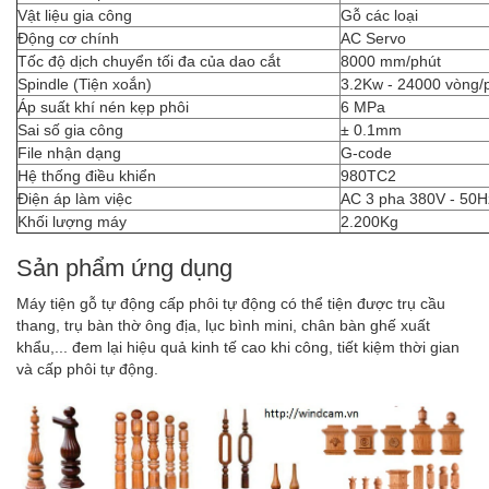
Vật liệu gia công
Gỗ các loại
Động cơ chính
AC Servo
Tốc độ dịch chuyển tối đa của dao cắt
8000 mm/phút
Spindle (Tiện xoắn)
3.2Kw - 24000 vòng/
Áp suất khí nén kẹp phôi
6 MPa
Sai số gia công
± 0.1mm
File nhận dạng
G-code
Hệ thống điều khiển
980TC2
Điện áp làm việc
AC 3 pha 380V - 50H
Khối lượng máy
2.200Kg
Sản phẩm ứng dụng
Máy tiện gỗ tự động cấp phôi tự động có thể tiện được trụ cầu
thang, trụ bàn thờ ông địa, lục bình mini, chân bàn ghế xuất
khẩu,... đem lại hiệu quả kinh tế cao khi công, tiết kiệm thời gian
và cấp phôi tự động.