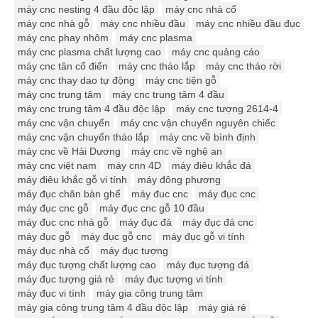
máy cnc nesting 4 đầu độc lập
máy cnc nhà cổ
máy cnc nhà gỗ
máy cnc nhiều đầu
máy cnc nhiều đầu đục
máy cnc phay nhôm
máy cnc plasma
máy cnc plasma chất lượng cao
máy cnc quảng cáo
máy cnc tân cổ điển
máy cnc tháo lắp
máy cnc tháo rời
máy cnc thay dao tự động
máy cnc tiện gỗ
máy cnc trung tâm
máy cnc trung tâm 4 đầu
máy cnc trung tâm 4 đầu độc lập
máy cnc tượng 2614-4
máy cnc vận chuyển
máy cnc vận chuyển nguyên chiếc
máy cnc vận chuyển tháo lắp
máy cnc về bình định
máy cnc về Hải Dương
máy cnc về nghệ an
máy cnc việt nam
máy cnn 4D
máy điêu khắc đá
máy điêu khắc gỗ vi tính
máy đông phương
máy đục chân bàn ghế
máy đuc cnc
máy đục cnc
máy đục cnc gỗ
máy đục cnc gỗ 10 đầu
máy đục cnc nhà gỗ
máy đục đá
máy đục đá cnc
máy đục gỗ
máy đục gỗ cnc
máy đục gỗ vi tính
máy đục nhà cổ
máy đục tượng
máy đục tượng chất lượng cao
máy đục tượng đá
máy đục tượng giá rẻ
máy đục tượng vi tính
máy đục vi tính
máy gia công trung tâm
máy gia công trung tâm 4 đầu độc lập
máy giá rẻ