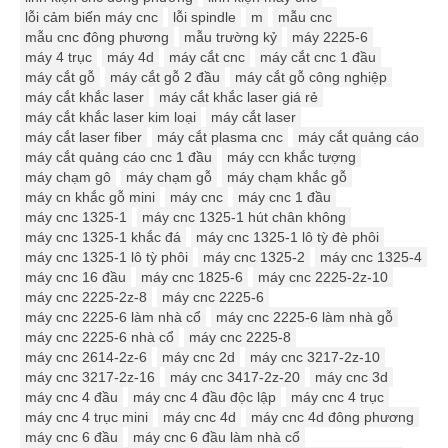
lỗi cảm biến máy cnc
lỗi spindle
m
mẫu cnc
mẫu cnc đông phương
mẫu trường kỷ
máy 2225-6
máy 4 trục
máy 4d
máy cắt cnc
máy cắt cnc 1 đầu
máy cắt gỗ
máy cắt gỗ 2 đầu
máy cắt gỗ công nghiệp
máy cắt khắc laser
máy cắt khắc laser giá rẻ
máy cắt khắc laser kim loại
máy cắt laser
máy cắt laser fiber
máy cắt plasma cnc
máy cắt quảng cáo
máy cắt quảng cáo cnc 1 đầu
máy ccn khắc tượng
máy chạm gô
máy chạm gỗ
máy chạm khắc gỗ
máy cn khắc gỗ mini
máy cnc
máy cnc 1 đầu
máy cnc 1325-1
máy cnc 1325-1 hút chân không
máy cnc 1325-1 khắc đá
máy cnc 1325-1 lô tỳ đè phôi
máy cnc 1325-1 lô tỳ phôi
máy cnc 1325-2
máy cnc 1325-4
máy cnc 16 đầu
máy cnc 1825-6
máy cnc 2225-2z-10
máy cnc 2225-2z-8
máy cnc 2225-6
máy cnc 2225-6 làm nhà cổ
máy cnc 2225-6 làm nhà gỗ
máy cnc 2225-6 nhà cổ
máy cnc 2225-8
máy cnc 2614-2z-6
máy cnc 2d
máy cnc 3217-2z-10
máy cnc 3217-2z-16
máy cnc 3417-2z-20
máy cnc 3d
máy cnc 4 đầu
máy cnc 4 đầu độc lập
máy cnc 4 trục
máy cnc 4 trục mini
máy cnc 4d
máy cnc 4d đông phương
máy cnc 6 đầu
máy cnc 6 đầu làm nhà cổ