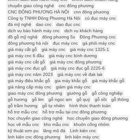
chuyển giao công nghệ
cnc đông phương
CNC ĐÔNG PHƯƠNG HÀ NỘI
cnn đông phương
Công ty TNHH Đông Phương Hà Nội
củ đục máy cnc
đá mỹ nghệ
dao cnc
dao đục cnc
dịch vụ bảo hành máy cnc
dịch vụ khách hàng
đồ gỗ mỹ nghệ
đông phương 5s
Đông Phương cnc
đông phương hà nội
đục máy cnc
gá phôi máy cnc
giá máy cắt gỗ
giá máy cnc
giá máy cnc 1325-1
giá máy cnc 6 đầu
giá máy cnc bình dương
giá máy cnc cắt gỗ
giá máy cnc đông phương
giá máy cnc đục gỗ
giá máy cnc đục gỗ 2225-6
giá máy cnc năm 2023
giá máy cnc về đak lak
giá máy điêu khắc gỗ
gia máy khắc gỗ
giá máy khắc gỗ
giá nâng cấp máy cnc
giảm giá máy cnc
giao máy cnc đông phương
giường gỗ
gỗ công nghiệp
gỗ hương
gỗ lim
gỗ ngọc am
gỗ quý
gỗ sồi
gỗ thông
gỗ trầm hương
gỗ tự nhiên
hình thức thanh toán
hỗ trợ mẫu cnc
hỗ trợ mẫu tại cnc đông phương
học chuyển giao công nghệ
học chuyển giao đông phương
học vẽ mẫu cnc
kho mẫu cnc
khuôn cổng nhôm
kỹ thuật sơn pu
lăng mộ đá
Linh kiện cnc
linh kiện cnc đông phương
linh kiện máy cnc