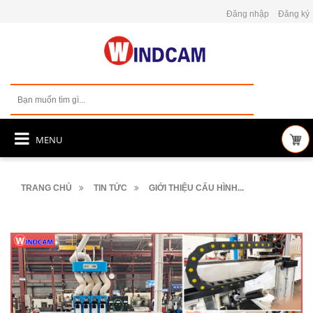
Đăng nhập
Đăng ký
MENU
TRANG CHỦ
TIN TỨC
GIỚI THIỆU CẤU HÌNH...