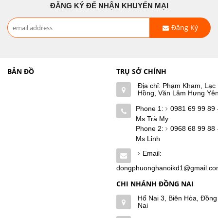
ĐĂNG KÝ ĐỂ NHẬN KHUYẾN MẠI
Đăng Ký
BẢN ĐỒ
TRỤ SỞ CHÍNH
Địa chỉ: Phạm Kham, Lạc
Hồng, Văn Lâm Hưng Yê
Phone 1:
0981 69 99 89 
Ms Trà My
Phone 2:
0968 68 99 88 
Ms Linh
Email:
dongphuonghanoikd1@gmail.c
CHI NHÁNH ĐỒNG NAI
Hố Nai 3, Biên Hòa, Đồng
Nai