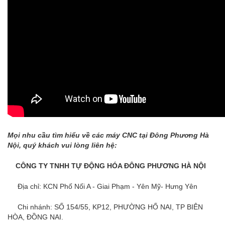
Mọi nhu cầu tìm hiểu về các máy CNC tại Đông Phương Hà
Nội, quý khách vui lòng liên hệ:
CÔNG TY TNHH TỰ ĐỘNG HÓA ĐÔNG PHƯƠNG HÀ NỘI
Địa chỉ: KCN Phố Nối A - Giai Phạm - Yên Mỹ- Hưng Yên
Chi nhánh: SỐ 154/55, KP12, PHƯỜNG HỐ NAI, TP BIÊN
HÒA, ĐỒNG NAI.