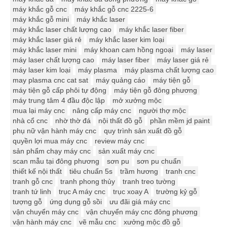
máy khắc gỗ cnc
máy khắc gỗ cnc 2225-6
máy khắc gỗ mini
máy khắc laser
máy khắc laser chất lượng cao
máy khắc laser fiber
máy khắc laser giá rẻ
máy khắc laser kim loại
máy khắc laser mini
máy khoan cam hồng ngoại
máy laser
máy laser chất lượng cao
máy laser fiber
máy laser giá rẻ
máy laser kim loại
máy plasma
máy plasma chất lượng cao
may plasma cnc cat sat
máy quảng cáo
máy tiện gỗ
máy tiện gỗ cấp phôi tự động
máy tiện gỗ đông phương
máy trung tâm 4 đầu độc lập
mở xưởng mộc
mua lại máy cnc
nâng cấp máy cnc
người thợ mộc
nhà cổ cnc
nhờ thờ đá
nội thất đồ gỗ
phần mềm jd paint
phụ nữ vận hành máy cnc
quy trình sản xuất đồ gỗ
quyền lợi mua máy cnc
review máy cnc
sản phẩm chạy máy cnc
sản xuất máy cnc
scan mẫu tại đông phương
sơn pu
sơn pu chuẩn
thiết kế nội thất
tiêu chuẩn 5s
trầm hương
tranh cnc
tranh gỗ cnc
tranh phong thủy
tranh treo tường
tranh tứ linh
trục A máy cnc
trục xoay A
trường kỷ gỗ
tượng gỗ
ứng dụng gỗ sồi
ưu đãi giá máy cnc
vận chuyển máy cnc
vận chuyển máy cnc đông phương
vận hành máy cnc
vẽ mẫu cnc
xưởng mộc đồ gỗ