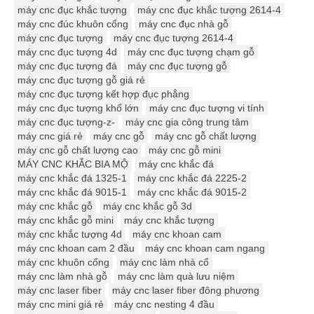
máy cnc đục khắc tượng
máy cnc đục khắc tượng 2614-4
máy cnc đúc khuôn cổng
máy cnc đục nhà gỗ
máy cnc đục tượng
máy cnc đục tượng 2614-4
máy cnc đục tượng 4d
máy cnc đục tượng chạm gỗ
máy cnc đục tượng đá
máy cnc đục tượng gỗ
máy cnc đục tượng gỗ giá rẻ
máy cnc đục tượng kết hợp đục phẳng
máy cnc đục tượng khổ lớn
máy cnc đục tượng vi tính
máy cnc đục tượng-z-
máy cnc gia công trung tâm
máy cnc giá rẻ
máy cnc gỗ
máy cnc gỗ chất lượng
máy cnc gỗ chất lượng cao
máy cnc gỗ mini
MÁY CNC KHẮC BIA MỘ
máy cnc khắc đá
máy cnc khắc đá 1325-1
máy cnc khắc đá 2225-2
máy cnc khắc đá 9015-1
máy cnc khắc đá 9015-2
máy cnc khắc gỗ
máy cnc khắc gỗ 3d
máy cnc khắc gỗ mini
máy cnc khắc tượng
máy cnc khắc tượng 4d
máy cnc khoan cam
máy cnc khoan cam 2 đầu
máy cnc khoan cam ngang
máy cnc khuôn cổng
máy cnc làm nhà cổ
máy cnc làm nhà gỗ
máy cnc làm quà lưu niệm
máy cnc laser fiber
máy cnc laser fiber đông phương
máy cnc mini giá rẻ
máy cnc nesting 4 đầu