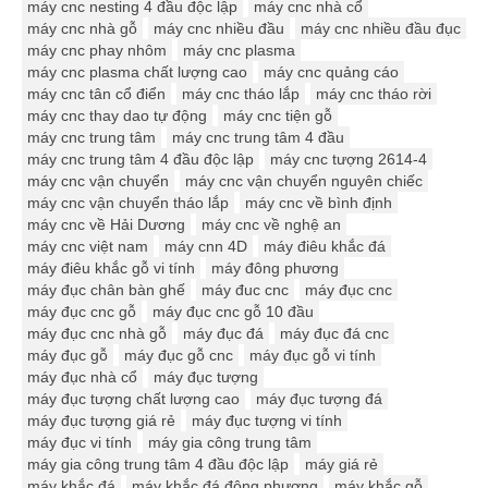
máy cnc nesting 4 đầu độc lập
máy cnc nhà cổ
máy cnc nhà gỗ
máy cnc nhiều đầu
máy cnc nhiều đầu đục
máy cnc phay nhôm
máy cnc plasma
máy cnc plasma chất lượng cao
máy cnc quảng cáo
máy cnc tân cổ điển
máy cnc tháo lắp
máy cnc tháo rời
máy cnc thay dao tự động
máy cnc tiện gỗ
máy cnc trung tâm
máy cnc trung tâm 4 đầu
máy cnc trung tâm 4 đầu độc lập
máy cnc tượng 2614-4
máy cnc vận chuyển
máy cnc vận chuyển nguyên chiếc
máy cnc vận chuyển tháo lắp
máy cnc về bình định
máy cnc về Hải Dương
máy cnc về nghệ an
máy cnc việt nam
máy cnn 4D
máy điêu khắc đá
máy điêu khắc gỗ vi tính
máy đông phương
máy đục chân bàn ghế
máy đuc cnc
máy đục cnc
máy đục cnc gỗ
máy đục cnc gỗ 10 đầu
máy đục cnc nhà gỗ
máy đục đá
máy đục đá cnc
máy đục gỗ
máy đục gỗ cnc
máy đục gỗ vi tính
máy đục nhà cổ
máy đục tượng
máy đục tượng chất lượng cao
máy đục tượng đá
máy đục tượng giá rẻ
máy đục tượng vi tính
máy đục vi tính
máy gia công trung tâm
máy gia công trung tâm 4 đầu độc lập
máy giá rẻ
máy khắc đá
máy khắc đá đông phương
máy khắc gỗ