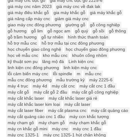
giá máy cnc đục gỗ
giá máy cnc đục gỗ 2225-6
giá máy cnc năm 2023
giá máy cnc về đak lak
giá máy điêu khắc gỗ
gia máy khắc gỗ
giá máy khắc gỗ
giá nâng cấp máy cnc
giảm giá máy cnc
giao máy cnc đông phương
giường gỗ
gỗ công nghiệp
gỗ hương
gỗ lim
gỗ ngọc am
gỗ quý
gỗ sồi
gỗ thông
gỗ trầm hương
gỗ tự nhiên
hình thức thanh toán
hỗ trợ mẫu cnc
hỗ trợ mẫu tại cnc đông phương
học chuyển giao công nghệ
học chuyển giao đông phương
học vẽ mẫu cnc
kho mẫu cnc
khuôn cổng nhôm
kỹ thuật sơn pu
lăng mộ đá
Linh kiện cnc
linh kiện cnc đông phương
linh kiện máy cnc
lỗi cảm biến máy cnc
lỗi spindle
m
mẫu cnc
mẫu cnc đông phương
mẫu trường kỷ
máy 2225-6
máy 4 trục
máy 4d
máy cắt cnc
máy cắt cnc 1 đầu
máy cắt gỗ
máy cắt gỗ 2 đầu
máy cắt gỗ công nghiệp
máy cắt khắc laser
máy cắt khắc laser giá rẻ
máy cắt khắc laser kim loại
máy cắt laser
máy cắt laser fiber
máy cắt plasma cnc
máy cắt quảng cáo
máy cắt quảng cáo cnc 1 đầu
máy ccn khắc tượng
máy chạm gô
máy chạm gỗ
máy chạm khắc gỗ
máy cn khắc gỗ mini
máy cnc
máy cnc 1 đầu
máy cnc 1325-1
máy cnc 1325-1 hút chân không