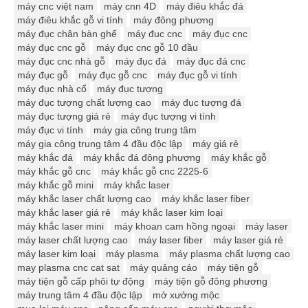
máy cnc việt nam
máy cnn 4D
máy điêu khắc đá
máy điêu khắc gỗ vi tính
máy đông phương
máy đục chân bàn ghế
máy đuc cnc
máy đục cnc
máy đục cnc gỗ
máy đục cnc gỗ 10 đầu
máy đục cnc nhà gỗ
máy đục đá
máy đục đá cnc
máy đục gỗ
máy đục gỗ cnc
máy đục gỗ vi tính
máy đục nhà cổ
máy đục tượng
máy đục tượng chất lượng cao
máy đục tượng đá
máy đục tượng giá rẻ
máy đục tượng vi tính
máy đục vi tính
máy gia công trung tâm
máy gia công trung tâm 4 đầu độc lập
máy giá rẻ
máy khắc đá
máy khắc đá đông phương
máy khắc gỗ
máy khắc gỗ cnc
máy khắc gỗ cnc 2225-6
máy khắc gỗ mini
máy khắc laser
máy khắc laser chất lượng cao
máy khắc laser fiber
máy khắc laser giá rẻ
máy khắc laser kim loại
máy khắc laser mini
máy khoan cam hồng ngoại
máy laser
máy laser chất lượng cao
máy laser fiber
máy laser giá rẻ
máy laser kim loại
máy plasma
máy plasma chất lượng cao
may plasma cnc cat sat
máy quảng cáo
máy tiện gỗ
máy tiện gỗ cấp phôi tự động
máy tiện gỗ đông phương
máy trung tâm 4 đầu độc lập
mở xưởng mộc