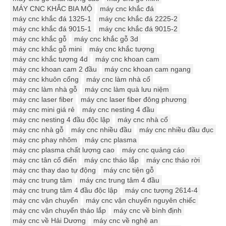
MÁY CNC KHẮC BIA MỘ
máy cnc khắc đá
máy cnc khắc đá 1325-1
máy cnc khắc đá 2225-2
máy cnc khắc đá 9015-1
máy cnc khắc đá 9015-2
máy cnc khắc gỗ
máy cnc khắc gỗ 3d
máy cnc khắc gỗ mini
máy cnc khắc tượng
máy cnc khắc tượng 4d
máy cnc khoan cam
máy cnc khoan cam 2 đầu
máy cnc khoan cam ngang
máy cnc khuôn cổng
máy cnc làm nhà cổ
máy cnc làm nhà gỗ
máy cnc làm quà lưu niệm
máy cnc laser fiber
máy cnc laser fiber đông phương
máy cnc mini giá rẻ
máy cnc nesting 4 đầu
máy cnc nesting 4 đầu độc lập
máy cnc nhà cổ
máy cnc nhà gỗ
máy cnc nhiều đầu
máy cnc nhiều đầu đục
máy cnc phay nhôm
máy cnc plasma
máy cnc plasma chất lượng cao
máy cnc quảng cáo
máy cnc tân cổ điển
máy cnc tháo lắp
máy cnc tháo rời
máy cnc thay dao tự động
máy cnc tiện gỗ
máy cnc trung tâm
máy cnc trung tâm 4 đầu
máy cnc trung tâm 4 đầu độc lập
máy cnc tượng 2614-4
máy cnc vận chuyển
máy cnc vận chuyển nguyên chiếc
máy cnc vận chuyển tháo lắp
máy cnc về bình định
máy cnc về Hải Dương
máy cnc về nghệ an