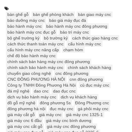
bàn ghế gỗ
bàn ghế phòng khách
bàn giao máy cnc
bảo dưỡng máy cnc
báo giá máy đục đá
bảo hành máy cnc
bảo hành máy cnc đông phương
bảo hành máy cnc đục gỗ
bảo trì máy cnc
bộ ghế trường kỷ
bộ trường kỷ
cách thức giao hàng cnc
cách thức thanh toán máy cnc
cấu hình máy cnc
cấu hình máy cnc nâng cấp
chạm hòm
chế độ bảo hành máy cnc
chính sách bán hàng máy cnc đông phương
chính sách bảo hành máy cnc
chính sách khách hàng
chuyển giao công nghệ
cnc đông phương
CNC ĐÔNG PHƯƠNG HÀ NỘI
cnn đông phương
Công ty TNHH Đông Phương Hà Nội
củ đục máy cnc
đá mỹ nghệ
dao cnc
dao đục cnc
dịch vụ bảo hành máy cnc
dịch vụ khách hàng
đồ gỗ mỹ nghệ
đông phương 5s
Đông Phương cnc
đông phương hà nội
đục máy cnc
gá phôi máy cnc
giá máy cắt gỗ
giá máy cnc
giá máy cnc 1325-1
giá máy cnc 6 đầu
giá máy cnc bình dương
giá máy cnc cắt gỗ
giá máy cnc đông phương