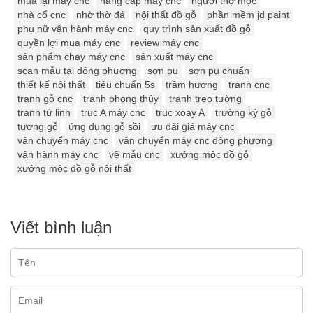
mua lại máy cnc
nâng cấp máy cnc
người thợ mộc
nhà cổ cnc
nhờ thờ đá
nội thất đồ gỗ
phần mềm jd paint
phụ nữ vận hành máy cnc
quy trình sản xuất đồ gỗ
quyền lợi mua máy cnc
review máy cnc
sản phẩm chạy máy cnc
sản xuất máy cnc
scan mẫu tại đông phương
sơn pu
sơn pu chuẩn
thiết kế nội thất
tiêu chuẩn 5s
trầm hương
tranh cnc
tranh gỗ cnc
tranh phong thủy
tranh treo tường
tranh tứ linh
trục A máy cnc
trục xoay A
trường kỷ gỗ
tượng gỗ
ứng dụng gỗ sồi
ưu đãi giá máy cnc
vận chuyển máy cnc
vận chuyển máy cnc đông phương
vận hành máy cnc
vẽ mẫu cnc
xưởng mộc đồ gỗ
xưởng mộc đồ gỗ nội thất
Viết bình luận