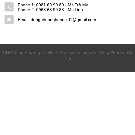
Phone 1:
0981 69 99 89 - Ms Trà My
Phone 2:
0968 68 99 88 - Ms Linh
Email: dongphuonghanoikd1@gmail.com
CNC Đông Phương Hà Nội © Bản quyền thuộc về Đông Phương Hà
Nội