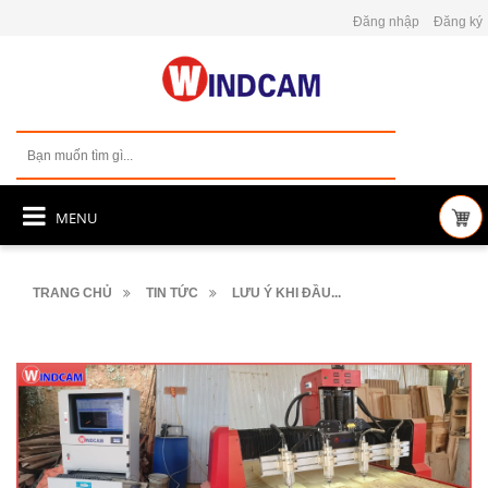
Đăng nhập
Đăng ký
MENU
TRANG CHỦ
TIN TỨC
LƯU Ý KHI ĐẦU...