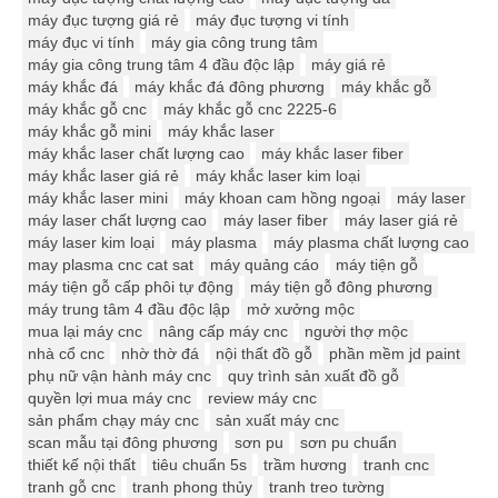
máy đục tượng giá rẻ
máy đục tượng vi tính
máy đục vi tính
máy gia công trung tâm
máy gia công trung tâm 4 đầu độc lập
máy giá rẻ
máy khắc đá
máy khắc đá đông phương
máy khắc gỗ
máy khắc gỗ cnc
máy khắc gỗ cnc 2225-6
máy khắc gỗ mini
máy khắc laser
máy khắc laser chất lượng cao
máy khắc laser fiber
máy khắc laser giá rẻ
máy khắc laser kim loại
máy khắc laser mini
máy khoan cam hồng ngoại
máy laser
máy laser chất lượng cao
máy laser fiber
máy laser giá rẻ
máy laser kim loại
máy plasma
máy plasma chất lượng cao
may plasma cnc cat sat
máy quảng cáo
máy tiện gỗ
máy tiện gỗ cấp phôi tự động
máy tiện gỗ đông phương
máy trung tâm 4 đầu độc lập
mở xưởng mộc
mua lại máy cnc
nâng cấp máy cnc
người thợ mộc
nhà cổ cnc
nhờ thờ đá
nội thất đồ gỗ
phần mềm jd paint
phụ nữ vận hành máy cnc
quy trình sản xuất đồ gỗ
quyền lợi mua máy cnc
review máy cnc
sản phẩm chạy máy cnc
sản xuất máy cnc
scan mẫu tại đông phương
sơn pu
sơn pu chuẩn
thiết kế nội thất
tiêu chuẩn 5s
trầm hương
tranh cnc
tranh gỗ cnc
tranh phong thủy
tranh treo tường