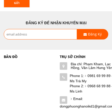
GỬI
ĐĂNG KÝ ĐỂ NHẬN KHUYẾN MẠI
Đăng Ký
BẢN ĐỒ
TRỤ SỞ CHÍNH
Địa chỉ: Phạm Kham, Lạc
Hồng, Văn Lâm Hưng Yê
Phone 1:
0981 69 99 89 
Ms Trà My
Phone 2:
0968 68 99 88 
Ms Linh
Email:
dongphuonghanoikd1@gmail.c