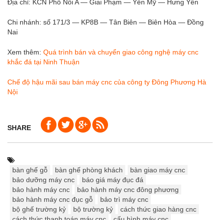
Địa chỉ: KCN Phố Nối A — Giai Phạm — Yên Mỹ — Hưng Yên
Chi nhánh: số 171/3 — KP8B — Tân Biên — Biên Hòa — Đồng
Nai
Xem thêm:
Quá trình bán và chuyển giao công nghệ máy cnc
khắc đá tại Ninh Thuận
Chế độ hậu mãi sau bán máy cnc của công ty Đông Phương Hà
Nội
SHARE
bàn ghế gỗ
bàn ghế phòng khách
bàn giao máy cnc
bảo dưỡng máy cnc
báo giá máy đục đá
bảo hành máy cnc
bảo hành máy cnc đông phương
bảo hành máy cnc đục gỗ
bảo trì máy cnc
bộ ghế trường kỷ
bộ trường kỷ
cách thức giao hàng cnc
cách thức thanh toán máy cnc
cấu hình máy cnc