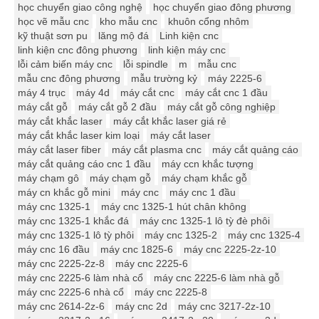
học chuyển giao công nghệ
học chuyển giao đông phương
học vẽ mẫu cnc
kho mẫu cnc
khuôn cổng nhôm
kỹ thuật sơn pu
lăng mộ đá
Linh kiện cnc
linh kiện cnc đông phương
linh kiện máy cnc
lỗi cảm biến máy cnc
lỗi spindle
m
mẫu cnc
mẫu cnc đông phương
mẫu trường kỷ
máy 2225-6
máy 4 trục
máy 4d
máy cắt cnc
máy cắt cnc 1 đầu
máy cắt gỗ
máy cắt gỗ 2 đầu
máy cắt gỗ công nghiệp
máy cắt khắc laser
máy cắt khắc laser giá rẻ
máy cắt khắc laser kim loại
máy cắt laser
máy cắt laser fiber
máy cắt plasma cnc
máy cắt quảng cáo
máy cắt quảng cáo cnc 1 đầu
máy ccn khắc tượng
máy chạm gô
máy chạm gỗ
máy chạm khắc gỗ
máy cn khắc gỗ mini
máy cnc
máy cnc 1 đầu
máy cnc 1325-1
máy cnc 1325-1 hút chân không
máy cnc 1325-1 khắc đá
máy cnc 1325-1 lô tỳ đè phôi
máy cnc 1325-1 lô tỳ phôi
máy cnc 1325-2
máy cnc 1325-4
máy cnc 16 đầu
máy cnc 1825-6
máy cnc 2225-2z-10
máy cnc 2225-2z-8
máy cnc 2225-6
máy cnc 2225-6 làm nhà cổ
máy cnc 2225-6 làm nhà gỗ
máy cnc 2225-6 nhà cổ
máy cnc 2225-8
máy cnc 2614-2z-6
máy cnc 2d
máy cnc 3217-2z-10