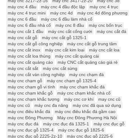
máy cnc 3217-2z-16
máy cnc 3417-2z-20
máy cnc 3d
máy cnc 4 đầu
máy cnc 4 đầu độc lập
máy cnc 4 trục
máy cnc 4 trục mini
máy cnc 4d
máy cnc 4d đông phương
máy cnc 6 đầu
máy cnc 6 đầu làm nhà cổ
máy cnc 6 đầu nhà cổ
máy cnc 8 đầu
máy cnc bốn trục
máy cnc cắt 1 đầu
máy cnc cắt cổng cưới
máy cnc cắt đá
máy cnc cắt gỗ
máy cnc cắt gỗ 1325-1
máy cnc cắt gỗ công nghiệp
máy cnc cắt gỗ trung tâm
máy cnc cắt inox
máy cnc cắt kim loại
máy cnc cắt loa
máy cnc cắt loa thùng
máy cnc cắt quảng cái
máy cnc cắt quảng cáo
máy CNC cắt quảng cáo giá rẻ
máy cnc cắt sắt
máy cnc cắt sừng
máy cnc cắt ván công nghiệp
máy cnc chạm đá
máy cnc chạm gỗ
máy cnc chạm gỗ 1325-4
máy cnc chạm gỗ vi tính
máy cnc chạm khắc đá
máy cnc chạm khắc gỗ
máy cnc chạm khắc nhà cổ
máy cnc chạm khắc tượng
máy cnc cơ khí
may cnc cũ
máy cnc cũ
máy cnc đa năng
máy cnc đã qua sử dụng
máy cnc điêu khắc đá
máy cnc điêu khắc đá gầm cao
máy cnc Đông Phương
Máy cnc Đông Phương Hà Nội
máy cnc đục đá
máy cnc đục đá 1325-1
máy cnc đục gỗ
máy cnc đục gỗ 1325-4
máy cnc đục gỗ 1825-6
máy cnc đục gỗ 2225-2z-10
máy cnc đục gỗ 2225-6