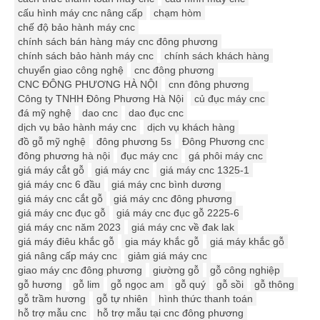
cấu hình máy cnc nâng cấp
chạm hòm
chế độ bảo hành máy cnc
chính sách bán hàng máy cnc đông phương
chính sách bảo hành máy cnc
chính sách khách hàng
chuyển giao công nghệ
cnc đông phương
CNC ĐÔNG PHƯƠNG HÀ NỘI
cnn đông phương
Công ty TNHH Đông Phương Hà Nội
củ đục máy cnc
đá mỹ nghệ
dao cnc
dao đục cnc
dịch vụ bảo hành máy cnc
dịch vụ khách hàng
đồ gỗ mỹ nghệ
đông phương 5s
Đông Phương cnc
đông phương hà nội
đục máy cnc
gá phôi máy cnc
giá máy cắt gỗ
giá máy cnc
giá máy cnc 1325-1
giá máy cnc 6 đầu
giá máy cnc bình dương
giá máy cnc cắt gỗ
giá máy cnc đông phương
giá máy cnc đục gỗ
giá máy cnc đục gỗ 2225-6
giá máy cnc năm 2023
giá máy cnc về đak lak
giá máy điêu khắc gỗ
gia máy khắc gỗ
giá máy khắc gỗ
giá nâng cấp máy cnc
giảm giá máy cnc
giao máy cnc đông phương
giường gỗ
gỗ công nghiệp
gỗ hương
gỗ lim
gỗ ngọc am
gỗ quý
gỗ sồi
gỗ thông
gỗ trầm hương
gỗ tự nhiên
hình thức thanh toán
hỗ trợ mẫu cnc
hỗ trợ mẫu tại cnc đông phương