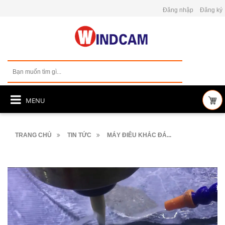
Đăng nhập
Đăng ký
MENU
TRANG CHỦ
TIN TỨC
MÁY ĐIÊU KHẮC ĐÁ...