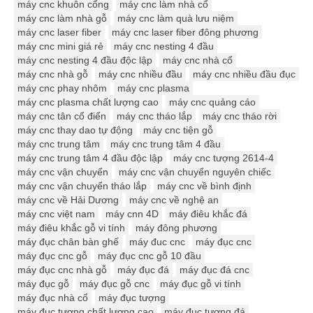
máy cnc khuôn cổng
máy cnc làm nhà cổ
máy cnc làm nhà gỗ
máy cnc làm quà lưu niệm
máy cnc laser fiber
máy cnc laser fiber đông phương
máy cnc mini giá rẻ
máy cnc nesting 4 đầu
máy cnc nesting 4 đầu độc lập
máy cnc nhà cổ
máy cnc nhà gỗ
máy cnc nhiều đầu
máy cnc nhiều đầu đục
máy cnc phay nhôm
máy cnc plasma
máy cnc plasma chất lượng cao
máy cnc quảng cáo
máy cnc tân cổ điển
máy cnc tháo lắp
máy cnc tháo rời
máy cnc thay dao tự động
máy cnc tiện gỗ
máy cnc trung tâm
máy cnc trung tâm 4 đầu
máy cnc trung tâm 4 đầu độc lập
máy cnc tượng 2614-4
máy cnc vận chuyển
máy cnc vận chuyển nguyên chiếc
máy cnc vận chuyển tháo lắp
máy cnc về bình định
máy cnc về Hải Dương
máy cnc về nghệ an
máy cnc việt nam
máy cnn 4D
máy điêu khắc đá
máy điêu khắc gỗ vi tính
máy đông phương
máy đục chân bàn ghế
máy đuc cnc
máy đục cnc
máy đục cnc gỗ
máy đục cnc gỗ 10 đầu
máy đục cnc nhà gỗ
máy đục đá
máy đục đá cnc
máy đục gỗ
máy đục gỗ cnc
máy đục gỗ vi tính
máy đục nhà cổ
máy đục tượng
máy đục tượng chất lượng cao
máy đục tượng đá