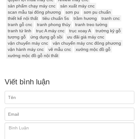
sản phẩm chạy máy cnc
sản xuất máy cnc
scan mẫu tại đông phương
sơn pu
sơn pu chuẩn
thiết kế nội thất
tiêu chuẩn 5s
trầm hương
tranh cnc
tranh gỗ cnc
tranh phong thủy
tranh treo tường
tranh tứ linh
trục A máy cnc
trục xoay A
trường kỷ gỗ
tượng gỗ
ứng dụng gỗ sồi
ưu đãi giá máy cnc
vận chuyển máy cnc
vận chuyển máy cnc đông phương
vận hành máy cnc
vẽ mẫu cnc
xưởng mộc đồ gỗ
xưởng mộc đồ gỗ nội thất
Viết bình luận