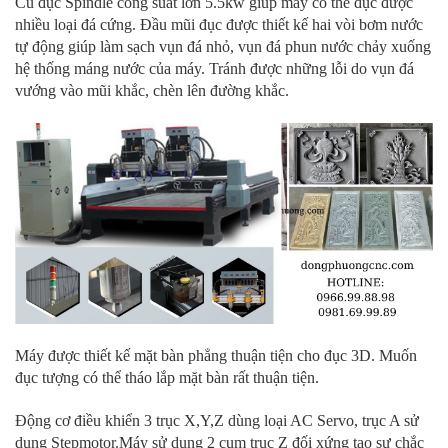
Củ đục Spindle công suất lớn 5.5kw giúp máy có thể đục được
nhiều loại đá cứng. Đầu mũi đục được thiết kế hai vòi bơm nước
tự động giúp làm sạch vụn đá nhỏ, vụn đá phun nước chảy xuống
hệ thống máng nước của máy. Tránh được những lỗi do vụn đá
vướng vào mũi khắc, chèn lên đường khắc.
Máy được thiết kế mặt bàn phẳng thuận tiện cho đục 3D. Muốn
đục tượng có thể tháo lắp mặt bàn rất thuận tiện.
Động cơ điều khiển 3 trục X,Y,Z dùng loại AC Servo, trục A sử
dụng Stepmotor.Máy sử dụng 2 cụm trục Z đối xứng tạo sự chắc