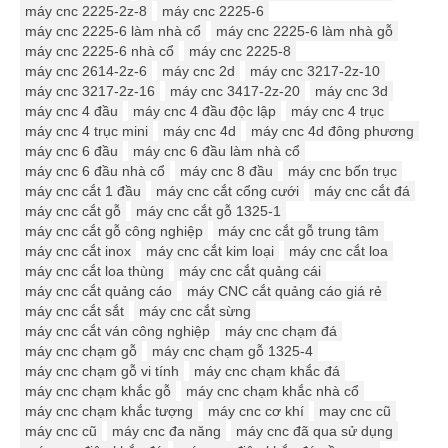
máy cnc 2225-2z-8
máy cnc 2225-6
máy cnc 2225-6 làm nhà cổ
máy cnc 2225-6 làm nhà gỗ
máy cnc 2225-6 nhà cổ
máy cnc 2225-8
máy cnc 2614-2z-6
máy cnc 2d
máy cnc 3217-2z-10
máy cnc 3217-2z-16
máy cnc 3417-2z-20
máy cnc 3d
máy cnc 4 đầu
máy cnc 4 đầu độc lập
máy cnc 4 trục
máy cnc 4 trục mini
máy cnc 4d
máy cnc 4d đông phương
máy cnc 6 đầu
máy cnc 6 đầu làm nhà cổ
máy cnc 6 đầu nhà cổ
máy cnc 8 đầu
máy cnc bốn trục
máy cnc cắt 1 đầu
máy cnc cắt cổng cưới
máy cnc cắt đá
máy cnc cắt gỗ
máy cnc cắt gỗ 1325-1
máy cnc cắt gỗ công nghiệp
máy cnc cắt gỗ trung tâm
máy cnc cắt inox
máy cnc cắt kim loại
máy cnc cắt loa
máy cnc cắt loa thùng
máy cnc cắt quảng cái
máy cnc cắt quảng cáo
máy CNC cắt quảng cáo giá rẻ
máy cnc cắt sắt
máy cnc cắt sừng
máy cnc cắt ván công nghiệp
máy cnc chạm đá
máy cnc chạm gỗ
máy cnc chạm gỗ 1325-4
máy cnc chạm gỗ vi tính
máy cnc chạm khắc đá
máy cnc chạm khắc gỗ
máy cnc chạm khắc nhà cổ
máy cnc chạm khắc tượng
máy cnc cơ khí
may cnc cũ
máy cnc cũ
máy cnc đa năng
máy cnc đã qua sử dụng