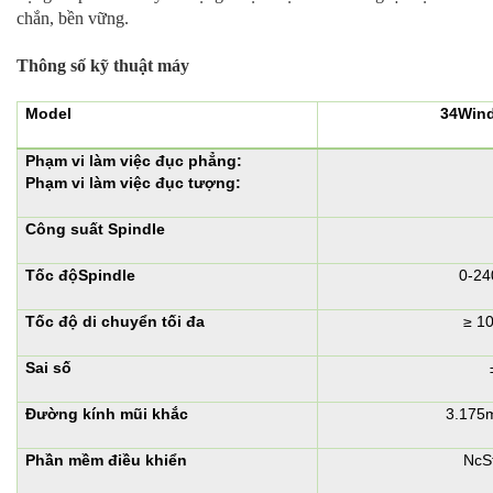
chắn, bền vững.
Thông số kỹ thuật máy
Model
34Wind
Phạm vi làm việc đục phẳng:
Phạm vi làm việc đục tượng:
Công suất Spindle
Tốc độSpindle
0-24
Tốc độ di chuyển tối đa
≥ 1
Sai số
Đường kính mũi khắc
3.175
Phần mềm điều khiển
NcS