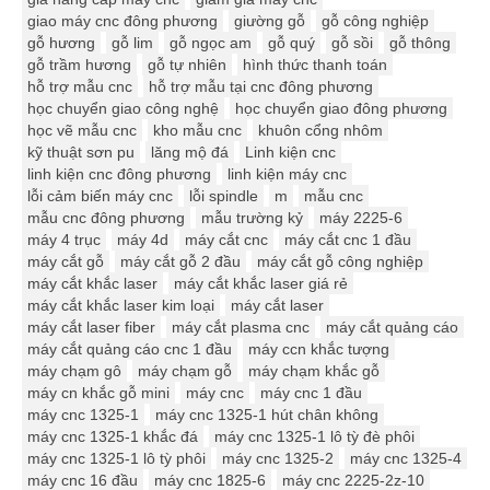
giao máy cnc đông phương
giường gỗ
gỗ công nghiệp
gỗ hương
gỗ lim
gỗ ngọc am
gỗ quý
gỗ sồi
gỗ thông
gỗ trầm hương
gỗ tự nhiên
hình thức thanh toán
hỗ trợ mẫu cnc
hỗ trợ mẫu tại cnc đông phương
học chuyển giao công nghệ
học chuyển giao đông phương
học vẽ mẫu cnc
kho mẫu cnc
khuôn cổng nhôm
kỹ thuật sơn pu
lăng mộ đá
Linh kiện cnc
linh kiện cnc đông phương
linh kiện máy cnc
lỗi cảm biến máy cnc
lỗi spindle
m
mẫu cnc
mẫu cnc đông phương
mẫu trường kỷ
máy 2225-6
máy 4 trục
máy 4d
máy cắt cnc
máy cắt cnc 1 đầu
máy cắt gỗ
máy cắt gỗ 2 đầu
máy cắt gỗ công nghiệp
máy cắt khắc laser
máy cắt khắc laser giá rẻ
máy cắt khắc laser kim loại
máy cắt laser
máy cắt laser fiber
máy cắt plasma cnc
máy cắt quảng cáo
máy cắt quảng cáo cnc 1 đầu
máy ccn khắc tượng
máy chạm gô
máy chạm gỗ
máy chạm khắc gỗ
máy cn khắc gỗ mini
máy cnc
máy cnc 1 đầu
máy cnc 1325-1
máy cnc 1325-1 hút chân không
máy cnc 1325-1 khắc đá
máy cnc 1325-1 lô tỳ đè phôi
máy cnc 1325-1 lô tỳ phôi
máy cnc 1325-2
máy cnc 1325-4
máy cnc 16 đầu
máy cnc 1825-6
máy cnc 2225-2z-10