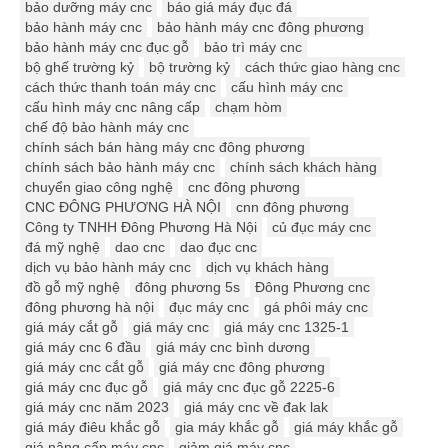
bảo dưỡng máy cnc
báo giá máy đục đá
bảo hành máy cnc
bảo hành máy cnc đông phương
bảo hành máy cnc đục gỗ
bảo trì máy cnc
bộ ghế trường kỷ
bộ trường kỷ
cách thức giao hàng cnc
cách thức thanh toán máy cnc
cấu hình máy cnc
cấu hình máy cnc nâng cấp
chạm hòm
chế độ bảo hành máy cnc
chính sách bán hàng máy cnc đông phương
chính sách bảo hành máy cnc
chính sách khách hàng
chuyển giao công nghệ
cnc đông phương
CNC ĐÔNG PHƯƠNG HÀ NỘI
cnn đông phương
Công ty TNHH Đông Phương Hà Nội
củ đục máy cnc
đá mỹ nghệ
dao cnc
dao đục cnc
dịch vụ bảo hành máy cnc
dịch vụ khách hàng
đồ gỗ mỹ nghệ
đông phương 5s
Đông Phương cnc
đông phương hà nội
đục máy cnc
gá phôi máy cnc
giá máy cắt gỗ
giá máy cnc
giá máy cnc 1325-1
giá máy cnc 6 đầu
giá máy cnc bình dương
giá máy cnc cắt gỗ
giá máy cnc đông phương
giá máy cnc đục gỗ
giá máy cnc đục gỗ 2225-6
giá máy cnc năm 2023
giá máy cnc về đak lak
giá máy điêu khắc gỗ
gia máy khắc gỗ
giá máy khắc gỗ
giá nâng cấp máy cnc
giảm giá máy cnc