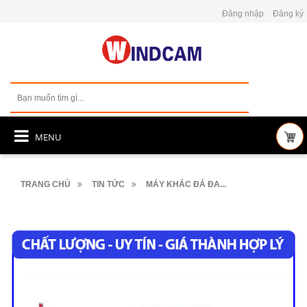
Đăng nhập
Đăng ký
MENU
TRANG CHỦ
TIN TỨC
MÁY KHẮC ĐÁ ĐA...