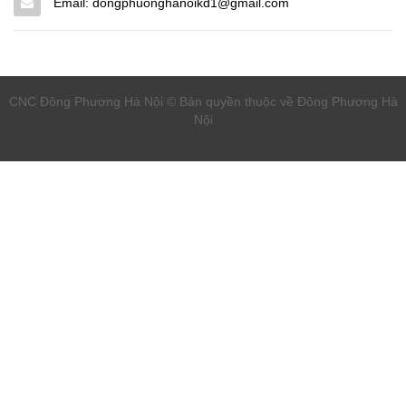
Email: dongphuonghanoikd1@gmail.com
CNC Đông Phương Hà Nội © Bản quyền thuộc về Đông Phương Hà
Nội