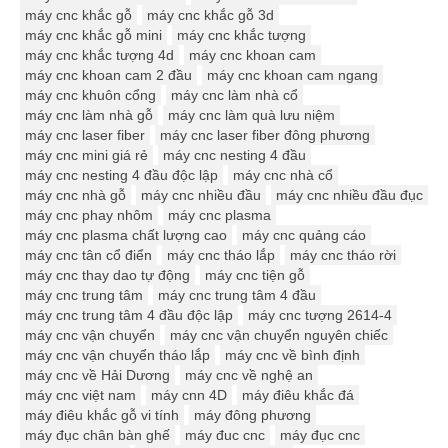
máy cnc khắc gỗ
máy cnc khắc gỗ 3d
máy cnc khắc gỗ mini
máy cnc khắc tượng
máy cnc khắc tượng 4d
máy cnc khoan cam
máy cnc khoan cam 2 đầu
máy cnc khoan cam ngang
máy cnc khuôn cổng
máy cnc làm nhà cổ
máy cnc làm nhà gỗ
máy cnc làm quà lưu niệm
máy cnc laser fiber
máy cnc laser fiber đông phương
máy cnc mini giá rẻ
máy cnc nesting 4 đầu
máy cnc nesting 4 đầu độc lập
máy cnc nhà cổ
máy cnc nhà gỗ
máy cnc nhiều đầu
máy cnc nhiều đầu đục
máy cnc phay nhôm
máy cnc plasma
máy cnc plasma chất lượng cao
máy cnc quảng cáo
máy cnc tân cổ điển
máy cnc tháo lắp
máy cnc tháo rời
máy cnc thay dao tự động
máy cnc tiện gỗ
máy cnc trung tâm
máy cnc trung tâm 4 đầu
máy cnc trung tâm 4 đầu độc lập
máy cnc tượng 2614-4
máy cnc vận chuyển
máy cnc vận chuyển nguyên chiếc
máy cnc vận chuyển tháo lắp
máy cnc về bình định
máy cnc về Hải Dương
máy cnc về nghệ an
máy cnc việt nam
máy cnn 4D
máy điêu khắc đá
máy điêu khắc gỗ vi tính
máy đông phương
máy đục chân bàn ghế
máy đuc cnc
máy đục cnc