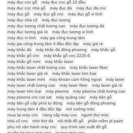
máy đục cnc gỗ
máy đục cnc gỗ 10 đầu
máy đục cnc nhà gỗ
máy đục đá
máy đục đá cnc
máy đục gỗ
máy đục gỗ cnc
máy đục gỗ vi tính
máy đục nhà cổ
máy đục tượng
máy đục tượng chất lượng cao
máy đục tượng đá
máy đục tượng giá rẻ
máy đục tượng vi tính
máy đục vi tính
máy gia công trung tâm
máy gia công trung tâm 4 đầu độc lập
máy giá rẻ
máy khắc đá
máy khắc đá đông phương
máy khắc gỗ
máy khắc gỗ cnc
máy khắc gỗ cnc 2225-6
máy khắc gỗ mini
máy khắc laser
máy khắc laser chất lượng cao
máy khắc laser fiber
máy khắc laser giá rẻ
máy khắc laser kim loại
máy khắc laser mini
máy khoan cam hồng ngoại
máy laser
máy laser chất lượng cao
máy laser fiber
máy laser giá rẻ
máy laser kim loại
máy plasma
máy plasma chất lượng cao
may plasma cnc cat sat
máy quảng cáo
máy tiện gỗ
máy tiện gỗ cấp phôi tự động
máy tiện gỗ đông phương
máy trung tâm 4 đầu độc lập
mở xưởng mộc
mua lại máy cnc
nâng cấp máy cnc
người thợ mộc
nhà cổ cnc
nhờ thờ đá
nội thất đồ gỗ
phần mềm jd paint
phụ nữ vận hành máy cnc
quy trình sản xuất đồ gỗ
quyền lợi mua máy cnc
review máy cnc