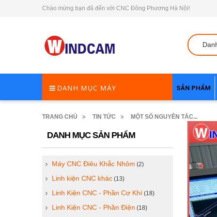
Chào mừng bạn đã đến với CNC Đông Phương Hà Nội!
Dan
DANH MỤC MÁY
SẢN PHẨM
TRANG CHỦ
TIN TỨC
MỘT SỐ NGUYÊN TẮC...
DANH MỤC SẢN PHẨM
Máy CNC Điêu Khắc Nhôm
(2)
Linh kiện CNC khác
(13)
Linh Kiện CNC - Phần Cơ Khí
(18)
Linh Kiện CNC - Phần Điện
(18)