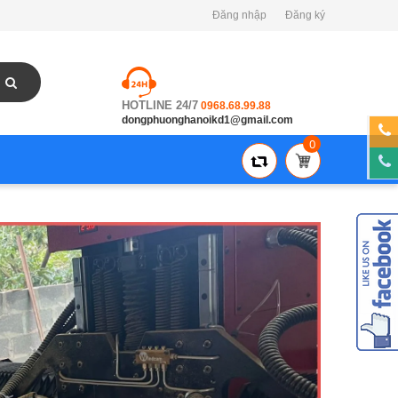
Đăng nhập
Đăng ký
HOTLINE 24/7
0968.68.99.88
dongphuonghanoikd1@gmail.com
0