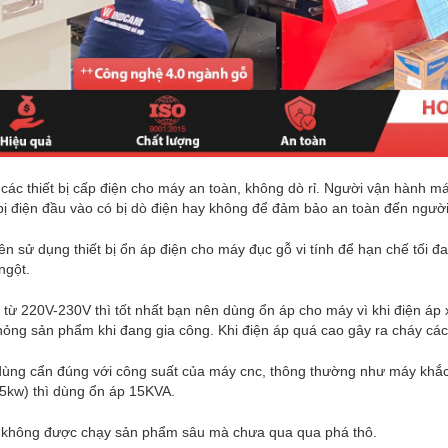
ác thiết bị cấp điện cho máy an toàn, không dò rỉ. Người vận hành máy
 bị điện đầu vào có bị dò điện hay không để đảm bảo an toàn đến ngườ
ên sử dụng thiết bị ổn áp điện cho máy đục gỗ vi tính để hạn chế tối đa
ngột.
 từ 220V-230V thì tốt nhất bạn nên dùng ổn áp cho máy vì khi điện áp
ỏng sản phẩm khi đang gia công. Khi điện áp quá cao gây ra cháy các t
dùng cẩn đúng với công suất của máy cnc, thông thường như máy khắ
5kw) thì dùng ổn áp 15KVA.
i không được chạy sản phẩm sâu mà chưa qua qua phá thô.