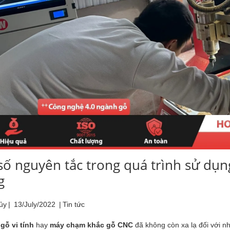
số nguyên tắc trong quá trình sử dụn
g
ủy
|
13/July/2022
|
Tin tức
gỗ vi tính
hay
máy chạm khắc gỗ CNC
đã không còn xa lạ đối với n