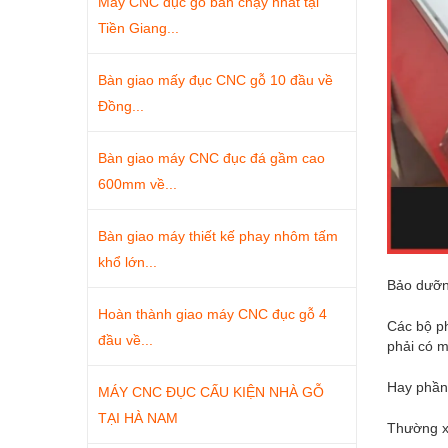
Máy CNC đục gỗ bán chạy nhất tại
Tiền Giang...
Bàn giao mấy đục CNC gỗ 10 đầu về
Đồng...
Bàn giao máy CNC đục đá gầm cao
600mm về...
Bàn giao máy thiết kế phay nhôm tấm
khổ lớn...
Bảo dưỡng
Hoàn thành giao máy CNC đục gỗ 4
Các bộ ph
đầu về...
phải có m
Hay phần
MÁY CNC ĐỤC CẤU KIỆN NHÀ GỖ
TẠI HÀ NAM
Thường x