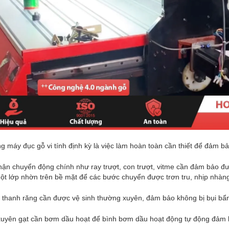
 máy đục gỗ vi tính định kỳ là việc làm hoàn toàn cần thiết để đảm bảo 
ận chuyển động chính như ray trượt, con trượt, vitme cần đảm bảo đư
ột lớp nhờn trên bề mặt để các bước chuyển được trơn tru, nhịp nhàn
 thanh răng cần được vệ sinh thường xuyên, đảm bảo không bị bụi bẩ
uyên gạt cần bơm dầu hoạt để bình bơm dầu hoạt động tự động đảm b