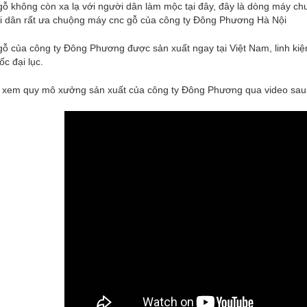
ỗ không còn xa lạ với người dân làm mộc tại đây, đây là dòng máy chu
i dân rất ưa chuộng máy cnc gỗ của công ty Đông Phương Hà Nội
ỗ của công ty Đông Phương được sản xuất ngay tại Việt Nam, linh ki
c đại lục.
 xem quy mô xưởng sản xuất của công ty Đông Phương qua video sau