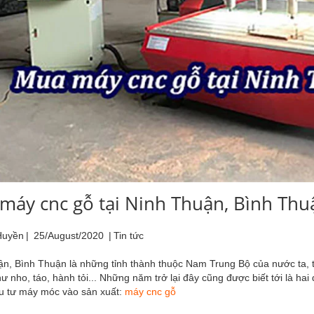
máy cnc gỗ tại Ninh Thuận, Bình Thu
Huyền
|
25/August/2020
|
Tin tức
n, Bình Thuận là những tỉnh thành thuộc Nam Trung Bộ của nước ta, t
ư nho, táo, hành tỏi... Những năm trở lại đây cũng được biết tới là h
ầu tư máy móc vào sản xuất:
máy cnc gỗ