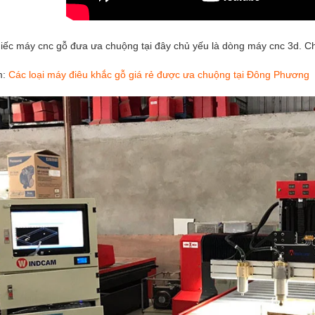
iếc máy cnc gỗ đưa ưa chuộng tại đây chủ yếu là dòng máy cnc 3d. C
m:
Các loại máy điêu khắc gỗ giá rẻ được ưa chuộng tại Đông Phương