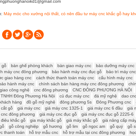
ongphuonghanoikd1@gmail.com
m:
Máy móc cho xưởng nội thất, có nên đầu tư máy cnc khắc gỗ hay k
 gỗ
bàn ghế phòng khách
bàn giao máy cnc
bảo dưỡng máy cnc
nh máy cnc đông phương
bảo hành máy cnc đục gỗ
bảo trì máy cnc
ức giao hàng cnc
cách thức thanh toán máy cnc
cấu hình máy cnc
bảo hành máy cnc
chính sách bán hàng máy cnc đông phương
chí
giao công nghệ
cnc đông phương
CNC ĐÔNG PHƯƠNG HÀ NỘI
y TNHH Đông Phương Hà Nội
củ đục máy cnc
đá mỹ nghệ
dao cn
 khách hàng
đồ gỗ mỹ nghệ
đông phương 5s
Đông Phương cnc
 cắt gỗ
giá máy cnc
giá máy cnc 1325-1
giá máy cnc 6 đầu
giá 
 cnc đông phương
giá máy cnc đục gỗ
giá máy cnc đục gỗ 2225-6
 điêu khắc gỗ
gia máy khắc gỗ
giá máy khắc gỗ
giá nâng cấp má
gỗ
gỗ công nghiệp
gỗ hương
gỗ lim
gỗ ngọc am
gỗ quý
gỗ s
ức thanh toán
hỗ trợ mẫu cnc
hỗ trợ mẫu tại cnc đông phương
học