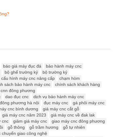
hông?
báo giá máy đục đá
bảo hành máy cnc
bộ ghế trường kỷ
bộ trường kỷ
cấu hình máy cnc nâng cấp
chạm hòm
nh sách bảo hành máy cnc
chính sách khách hàng
cnn đông phương
c
dao đục cnc
dịch vụ bảo hành máy cnc
đông phương hà nội
đục máy cnc
gá phôi máy cnc
máy cnc bình dương
giá máy cnc cắt gỗ
giá máy cnc năm 2023
giá máy cnc về đak lak
y cnc
giảm giá máy cnc
giao máy cnc đông phương
ồi
gỗ thông
gỗ trầm hương
gỗ tự nhiên
 chuyển giao công nghệ