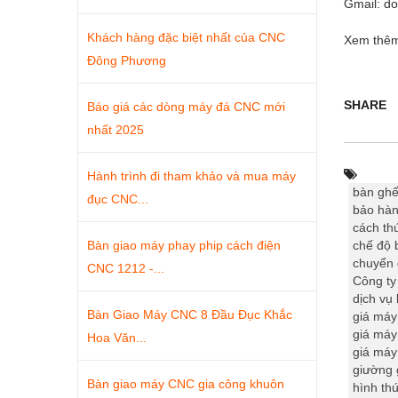
Gmail: d
Khách hàng đặc biệt nhất của CNC
Xem thê
Đông Phương
SHARE
Báo giá các dòng máy đá CNC mới
nhất 2025
Hành trình đi tham khảo và mua máy
bàn ghế
đục CNC...
bảo hà
cách th
Bàn giao máy phay phip cách điện
chế độ 
chuyển 
CNC 1212 -...
Công t
dịch vụ
Bàn Giao Máy CNC 8 Đầu Đục Khắc
giá máy
giá máy
Hoa Văn...
giá máy
giường 
Bàn giao máy CNC gia công khuôn
hình th