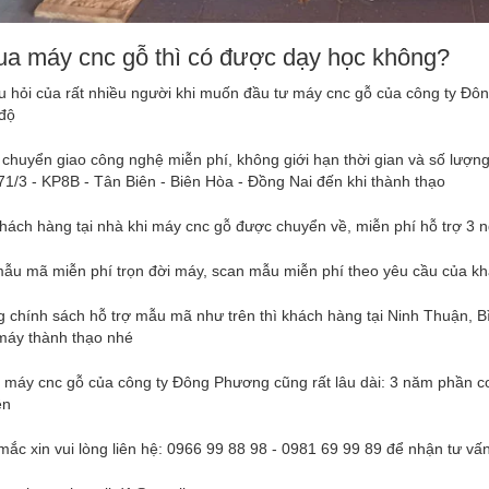
ua máy cnc gỗ thì có được dạy học không?
u hỏi của rất nhiều người khi muốn đầu tư máy cnc gỗ của công ty Đ
 độ
 chuyển giao công nghệ miễn phí, không giới hạn thời gian và số lượ
71/3 - KP8B - Tân Biên - Biên Hòa - Đồng Nai đến khi thành thạo
khách hàng tại nhà khi máy cnc gỗ được chuyển về, miễn phí hỗ trợ 3 
mẫu mã miễn phí trọn đời máy, scan mẫu miễn phí theo yêu cầu của k
 chính sách hỗ trợ mẫu mã như trên thì khách hàng tại Ninh Thuận, B
máy thành thạo nhé
máy cnc gỗ của công ty Đông Phương cũng rất lâu dài: 3 năm phần cơ
ện
mắc xin vui lòng liên hệ: 0966 99 88 98 - 0981 69 99 89 để nhận tư vấ