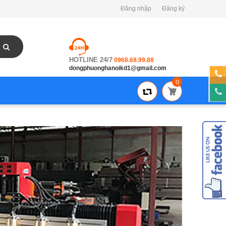
Đăng nhập
Đăng ký
HOTLINE 24/7
0968.68.99.88
dongphuonghanoikd1@gmail.com
0