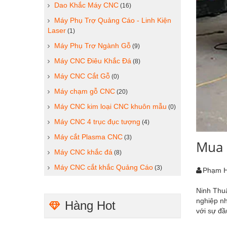
Dao Khắc Máy CNC
(16)
Máy Phụ Trợ Quảng Cáo - Linh Kiện
Laser
(1)
Máy Phụ Trợ Ngành Gỗ
(9)
Máy CNC Điêu Khắc Đá
(8)
Máy CNC Cắt Gỗ
(0)
Máy chạm gỗ CNC
(20)
Máy CNC kim loại CNC khuôn mẫu
(0)
Máy CNC 4 trục đục tượng
(4)
Máy cắt Plasma CNC
(3)
Mua 
Máy CNC khắc đá
(8)
Máy CNC cắt khắc Quảng Cáo
(3)
Phạm 
Ninh Thuậ
nghiệp nh
Hàng Hot
với sự đ