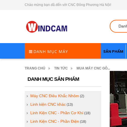
Chào mừng bạn đã đến với CNC Đông Phương Hà Nội!
Dan
DANH MỤC MÁY
SẢN PHẨM
TRANG CHỦ
TIN TỨC
MUA MÁY CNC GỖ...
DANH MỤC SẢN PHẨM
Máy CNC Điêu Khắc Nhôm
(2)
Linh kiện CNC khác
(13)
Linh Kiện CNC - Phần Cơ Khí
(18)
Linh Kiện CNC - Phần Điện
(18)