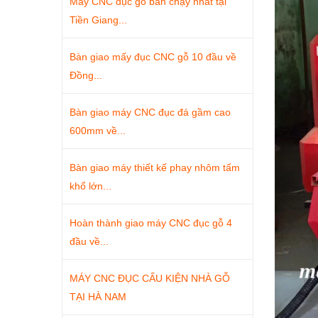
Máy CNC đục gỗ bán chạy nhất tại
Tiền Giang...
Bàn giao mấy đục CNC gỗ 10 đầu về
Đồng...
Bàn giao máy CNC đục đá gầm cao
600mm về...
Bàn giao máy thiết kế phay nhôm tấm
khổ lớn...
Hoàn thành giao máy CNC đục gỗ 4
đầu về...
MÁY CNC ĐỤC CẤU KIỆN NHÀ GỖ
TẠI HÀ NAM