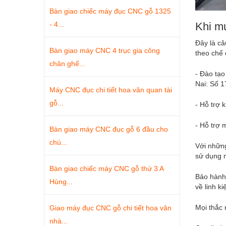
Bàn giao chiếc máy đục CNC gỗ 1325
- 4...
Khi m
Đây là câ
Bàn giao máy CNC 4 trục gia công
theo chế
chân ghế...
- Đào tạo
Nai: Số 1
Máy CNC đục chi tiết hoa văn quan tài
gỗ...
- Hỗ trợ 
- Hỗ trợ 
Bàn giao máy CNC đục gỗ 6 đầu cho
chú...
Với những
sử dụng 
Bàn giao chiếc máy CNC gỗ thứ 3 A
Bảo hành 
Hùng...
về linh ki
Mọi thắc 
Giao máy đục CNC gỗ chi tiết hoa văn
nhà...