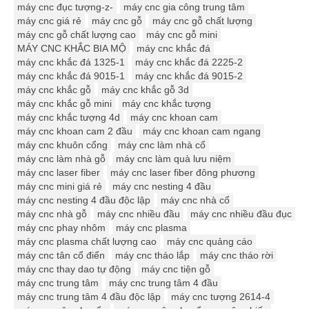
máy cnc đục tượng-z-
máy cnc gia công trung tâm
máy cnc giá rẻ
máy cnc gỗ
máy cnc gỗ chất lượng
máy cnc gỗ chất lượng cao
máy cnc gỗ mini
MÁY CNC KHẮC BIA MỘ
máy cnc khắc đá
máy cnc khắc đá 1325-1
máy cnc khắc đá 2225-2
máy cnc khắc đá 9015-1
máy cnc khắc đá 9015-2
máy cnc khắc gỗ
máy cnc khắc gỗ 3d
máy cnc khắc gỗ mini
máy cnc khắc tượng
máy cnc khắc tượng 4d
máy cnc khoan cam
máy cnc khoan cam 2 đầu
máy cnc khoan cam ngang
máy cnc khuôn cổng
máy cnc làm nhà cổ
máy cnc làm nhà gỗ
máy cnc làm quà lưu niệm
máy cnc laser fiber
máy cnc laser fiber đông phương
máy cnc mini giá rẻ
máy cnc nesting 4 đầu
máy cnc nesting 4 đầu độc lập
máy cnc nhà cổ
máy cnc nhà gỗ
máy cnc nhiều đầu
máy cnc nhiều đầu đục
máy cnc phay nhôm
máy cnc plasma
máy cnc plasma chất lượng cao
máy cnc quảng cáo
máy cnc tân cổ điển
máy cnc tháo lắp
máy cnc tháo rời
máy cnc thay dao tự động
máy cnc tiện gỗ
máy cnc trung tâm
máy cnc trung tâm 4 đầu
máy cnc trung tâm 4 đầu độc lập
máy cnc tượng 2614-4