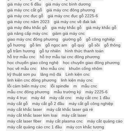
giá máy cnc 6 đầu
giá máy cnc bình dương
giá máy cnc cắt gỗ
giá máy cnc đông phương
giá máy cnc đục gỗ
giá máy cnc đục gỗ 2225-6
giá máy cnc năm 2023
giá máy cnc về đak lak
giá máy điêu khắc gỗ
gia máy khắc gỗ
giá máy khắc gỗ
giá nâng cấp máy cnc
giảm giá máy cnc
giao máy cnc đông phương
giường gỗ
gỗ công nghiệp
gỗ hương
gỗ lim
gỗ ngọc am
gỗ quý
gỗ sồi
gỗ thông
gỗ trầm hương
gỗ tự nhiên
hình thức thanh toán
hỗ trợ mẫu cnc
hỗ trợ mẫu tại cnc đông phương
học chuyển giao công nghệ
học chuyển giao đông phương
học vẽ mẫu cnc
kho mẫu cnc
khuôn cổng nhôm
kỹ thuật sơn pu
lăng mộ đá
Linh kiện cnc
linh kiện cnc đông phương
linh kiện máy cnc
lỗi cảm biến máy cnc
lỗi spindle
m
mẫu cnc
mẫu cnc đông phương
mẫu trường kỷ
máy 2225-6
máy 4 trục
máy 4d
máy cắt cnc
máy cắt cnc 1 đầu
máy cắt gỗ
máy cắt gỗ 2 đầu
máy cắt gỗ công nghiệp
máy cắt khắc laser
máy cắt khắc laser giá rẻ
máy cắt khắc laser kim loại
máy cắt laser
máy cắt laser fiber
máy cắt plasma cnc
máy cắt quảng cáo
máy cắt quảng cáo cnc 1 đầu
máy ccn khắc tượng