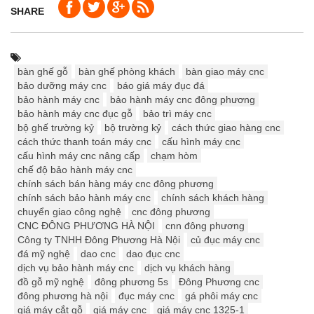
SHARE
bàn ghế gỗ
bàn ghế phòng khách
bàn giao máy cnc
bảo dưỡng máy cnc
báo giá máy đục đá
bảo hành máy cnc
bảo hành máy cnc đông phương
bảo hành máy cnc đục gỗ
bảo trì máy cnc
bộ ghế trường kỷ
bộ trường kỷ
cách thức giao hàng cnc
cách thức thanh toán máy cnc
cấu hình máy cnc
cấu hình máy cnc nâng cấp
chạm hòm
chế độ bảo hành máy cnc
chính sách bán hàng máy cnc đông phương
chính sách bảo hành máy cnc
chính sách khách hàng
chuyển giao công nghệ
cnc đông phương
CNC ĐÔNG PHƯƠNG HÀ NỘI
cnn đông phương
Công ty TNHH Đông Phương Hà Nội
củ đục máy cnc
đá mỹ nghệ
dao cnc
dao đục cnc
dịch vụ bảo hành máy cnc
dịch vụ khách hàng
đồ gỗ mỹ nghệ
đông phương 5s
Đông Phương cnc
đông phương hà nội
đục máy cnc
gá phôi máy cnc
giá máy cắt gỗ
giá máy cnc
giá máy cnc 1325-1