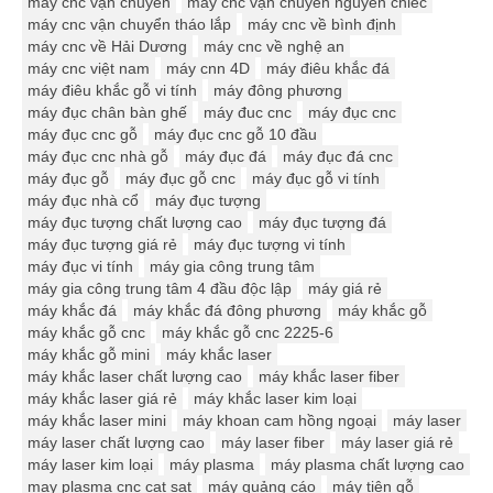
máy cnc vận chuyển
máy cnc vận chuyển nguyên chiếc
máy cnc vận chuyển tháo lắp
máy cnc về bình định
máy cnc về Hải Dương
máy cnc về nghệ an
máy cnc việt nam
máy cnn 4D
máy điêu khắc đá
máy điêu khắc gỗ vi tính
máy đông phương
máy đục chân bàn ghế
máy đuc cnc
máy đục cnc
máy đục cnc gỗ
máy đục cnc gỗ 10 đầu
máy đục cnc nhà gỗ
máy đục đá
máy đục đá cnc
máy đục gỗ
máy đục gỗ cnc
máy đục gỗ vi tính
máy đục nhà cổ
máy đục tượng
máy đục tượng chất lượng cao
máy đục tượng đá
máy đục tượng giá rẻ
máy đục tượng vi tính
máy đục vi tính
máy gia công trung tâm
máy gia công trung tâm 4 đầu độc lập
máy giá rẻ
máy khắc đá
máy khắc đá đông phương
máy khắc gỗ
máy khắc gỗ cnc
máy khắc gỗ cnc 2225-6
máy khắc gỗ mini
máy khắc laser
máy khắc laser chất lượng cao
máy khắc laser fiber
máy khắc laser giá rẻ
máy khắc laser kim loại
máy khắc laser mini
máy khoan cam hồng ngoại
máy laser
máy laser chất lượng cao
máy laser fiber
máy laser giá rẻ
máy laser kim loại
máy plasma
máy plasma chất lượng cao
may plasma cnc cat sat
máy quảng cáo
máy tiện gỗ