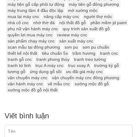
máy tiện gỗ cấp phôi tự động
máy tiện gỗ đông phương
máy trung tâm 4 đầu độc lập
mở xưởng mộc
mua lại máy cnc
nâng cấp máy cnc
người thợ mộc
nhà cổ cnc
nhờ thờ đá
nội thất đồ gỗ
phần mềm jd paint
phụ nữ vận hành máy cnc
quy trình sản xuất đồ gỗ
quyền lợi mua máy cnc
review máy cnc
sản phẩm chạy máy cnc
sản xuất máy cnc
scan mẫu tại đông phương
sơn pu
sơn pu chuẩn
thiết kế nội thất
tiêu chuẩn 5s
trầm hương
tranh cnc
tranh gỗ cnc
tranh phong thủy
tranh treo tường
tranh tứ linh
trục A máy cnc
trục xoay A
trường kỷ gỗ
tượng gỗ
ứng dụng gỗ sồi
ưu đãi giá máy cnc
vận chuyển máy cnc
vận chuyển máy cnc đông phương
vận hành máy cnc
vẽ mẫu cnc
xưởng mộc đồ gỗ
xưởng mộc đồ gỗ nội thất
Viết bình luận