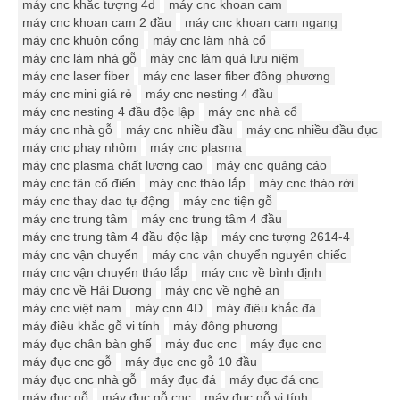
máy cnc khắc tượng 4d
máy cnc khoan cam
máy cnc khoan cam 2 đầu
máy cnc khoan cam ngang
máy cnc khuôn cổng
máy cnc làm nhà cổ
máy cnc làm nhà gỗ
máy cnc làm quà lưu niệm
máy cnc laser fiber
máy cnc laser fiber đông phương
máy cnc mini giá rẻ
máy cnc nesting 4 đầu
máy cnc nesting 4 đầu độc lập
máy cnc nhà cổ
máy cnc nhà gỗ
máy cnc nhiều đầu
máy cnc nhiều đầu đục
máy cnc phay nhôm
máy cnc plasma
máy cnc plasma chất lượng cao
máy cnc quảng cáo
máy cnc tân cổ điển
máy cnc tháo lắp
máy cnc tháo rời
máy cnc thay dao tự động
máy cnc tiện gỗ
máy cnc trung tâm
máy cnc trung tâm 4 đầu
máy cnc trung tâm 4 đầu độc lập
máy cnc tượng 2614-4
máy cnc vận chuyển
máy cnc vận chuyển nguyên chiếc
máy cnc vận chuyển tháo lắp
máy cnc về bình định
máy cnc về Hải Dương
máy cnc về nghệ an
máy cnc việt nam
máy cnn 4D
máy điêu khắc đá
máy điêu khắc gỗ vi tính
máy đông phương
máy đục chân bàn ghế
máy đuc cnc
máy đục cnc
máy đục cnc gỗ
máy đục cnc gỗ 10 đầu
máy đục cnc nhà gỗ
máy đục đá
máy đục đá cnc
máy đục gỗ
máy đục gỗ cnc
máy đục gỗ vi tính