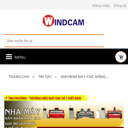
Đăng nhập
Đăng ký
MENU
TRANG CHỦ
TIN TỨC
{REVIEW} MÁY CNC ĐÔNG...