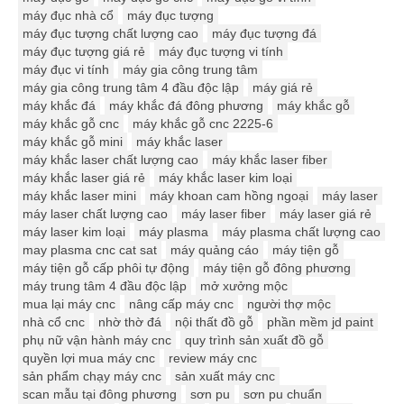
máy đục nhà cổ
máy đục tượng
máy đục tượng chất lượng cao
máy đục tượng đá
máy đục tượng giá rẻ
máy đục tượng vi tính
máy đục vi tính
máy gia công trung tâm
máy gia công trung tâm 4 đầu độc lập
máy giá rẻ
máy khắc đá
máy khắc đá đông phương
máy khắc gỗ
máy khắc gỗ cnc
máy khắc gỗ cnc 2225-6
máy khắc gỗ mini
máy khắc laser
máy khắc laser chất lượng cao
máy khắc laser fiber
máy khắc laser giá rẻ
máy khắc laser kim loại
máy khắc laser mini
máy khoan cam hồng ngoại
máy laser
máy laser chất lượng cao
máy laser fiber
máy laser giá rẻ
máy laser kim loại
máy plasma
máy plasma chất lượng cao
may plasma cnc cat sat
máy quảng cáo
máy tiện gỗ
máy tiện gỗ cấp phôi tự động
máy tiện gỗ đông phương
máy trung tâm 4 đầu độc lập
mở xưởng mộc
mua lại máy cnc
nâng cấp máy cnc
người thợ mộc
nhà cổ cnc
nhờ thờ đá
nội thất đồ gỗ
phần mềm jd paint
phụ nữ vận hành máy cnc
quy trình sản xuất đồ gỗ
quyền lợi mua máy cnc
review máy cnc
sản phẩm chạy máy cnc
sản xuất máy cnc
scan mẫu tại đông phương
sơn pu
sơn pu chuẩn