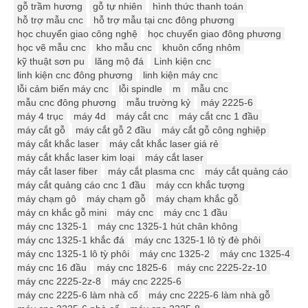
gỗ trầm hương
gỗ tự nhiên
hình thức thanh toán
hỗ trợ mẫu cnc
hỗ trợ mẫu tại cnc đông phương
học chuyển giao công nghệ
học chuyển giao đông phương
học vẽ mẫu cnc
kho mẫu cnc
khuôn cổng nhôm
kỹ thuật sơn pu
lăng mộ đá
Linh kiện cnc
linh kiện cnc đông phương
linh kiện máy cnc
lỗi cảm biến máy cnc
lỗi spindle
m
mẫu cnc
mẫu cnc đông phương
mẫu trường kỷ
máy 2225-6
máy 4 trục
máy 4d
máy cắt cnc
máy cắt cnc 1 đầu
máy cắt gỗ
máy cắt gỗ 2 đầu
máy cắt gỗ công nghiệp
máy cắt khắc laser
máy cắt khắc laser giá rẻ
máy cắt khắc laser kim loại
máy cắt laser
máy cắt laser fiber
máy cắt plasma cnc
máy cắt quảng cáo
máy cắt quảng cáo cnc 1 đầu
máy ccn khắc tượng
máy chạm gô
máy chạm gỗ
máy chạm khắc gỗ
máy cn khắc gỗ mini
máy cnc
máy cnc 1 đầu
máy cnc 1325-1
máy cnc 1325-1 hút chân không
máy cnc 1325-1 khắc đá
máy cnc 1325-1 lô tỳ đè phôi
máy cnc 1325-1 lô tỳ phôi
máy cnc 1325-2
máy cnc 1325-4
máy cnc 16 đầu
máy cnc 1825-6
máy cnc 2225-2z-10
máy cnc 2225-2z-8
máy cnc 2225-6
máy cnc 2225-6 làm nhà cổ
máy cnc 2225-6 làm nhà gỗ