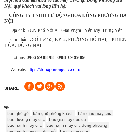
Mọi nhu cầu tìm hiểu về các máy CNC tại Đông Phương Hà
Nội, quý khách vui lòng liên hệ:
CÔNG TY TNHH TỰ ĐỘNG HÓA ĐÔNG PHƯƠNG HÀ
NỘI
Địa chỉ: KCN Phố Nối A - Giai Phạm - Yên Mỹ- Hưng Yên
Chi nhánh: SỐ 154/55, KP12, PHƯỜNG HỐ NAI, TP BIÊN
HÒA, ĐỒNG NAI.
Hotline:
0966 99 88 98 - 0981 69 99
89
Website:
https://dongphuongcnc.com/
SHARE
bàn ghế gỗ
bàn ghế phòng khách
bàn giao máy cnc
bảo dưỡng máy cnc
báo giá máy đục đá
bảo hành máy cnc
bảo hành máy cnc đông phương
bảo hành máy cnc đục gỗ
bảo trì máy cnc