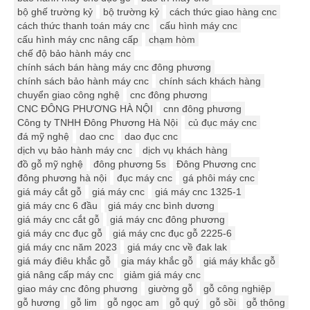
bộ ghế trường kỷ
bộ trường kỷ
cách thức giao hàng cnc
cách thức thanh toán máy cnc
cấu hình máy cnc
cấu hình máy cnc nâng cấp
chạm hòm
chế độ bảo hành máy cnc
chính sách bán hàng máy cnc đông phương
chính sách bảo hành máy cnc
chính sách khách hàng
chuyển giao công nghệ
cnc đông phương
CNC ĐÔNG PHƯƠNG HÀ NỘI
cnn đông phương
Công ty TNHH Đông Phương Hà Nội
củ đục máy cnc
đá mỹ nghệ
dao cnc
dao đục cnc
dịch vụ bảo hành máy cnc
dịch vụ khách hàng
đồ gỗ mỹ nghệ
đông phương 5s
Đông Phương cnc
đông phương hà nội
đục máy cnc
gá phôi máy cnc
giá máy cắt gỗ
giá máy cnc
giá máy cnc 1325-1
giá máy cnc 6 đầu
giá máy cnc bình dương
giá máy cnc cắt gỗ
giá máy cnc đông phương
giá máy cnc đục gỗ
giá máy cnc đục gỗ 2225-6
giá máy cnc năm 2023
giá máy cnc về đak lak
giá máy điêu khắc gỗ
gia máy khắc gỗ
giá máy khắc gỗ
giá nâng cấp máy cnc
giảm giá máy cnc
giao máy cnc đông phương
giường gỗ
gỗ công nghiệp
gỗ hương
gỗ lim
gỗ ngọc am
gỗ quý
gỗ sồi
gỗ thông