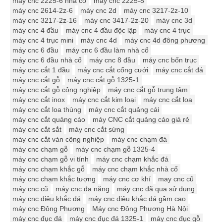
máy cnc 2225-6 nhà cổ
máy cnc 2225-8
máy cnc 2614-2z-6
máy cnc 2d
máy cnc 3217-2z-10
máy cnc 3217-2z-16
máy cnc 3417-2z-20
máy cnc 3d
máy cnc 4 đầu
máy cnc 4 đầu độc lập
máy cnc 4 trục
máy cnc 4 trục mini
máy cnc 4d
máy cnc 4d đông phương
máy cnc 6 đầu
máy cnc 6 đầu làm nhà cổ
máy cnc 6 đầu nhà cổ
máy cnc 8 đầu
máy cnc bốn trục
máy cnc cắt 1 đầu
máy cnc cắt cổng cưới
máy cnc cắt đá
máy cnc cắt gỗ
máy cnc cắt gỗ 1325-1
máy cnc cắt gỗ công nghiệp
máy cnc cắt gỗ trung tâm
máy cnc cắt inox
máy cnc cắt kim loại
máy cnc cắt loa
máy cnc cắt loa thùng
máy cnc cắt quảng cái
máy cnc cắt quảng cáo
máy CNC cắt quảng cáo giá rẻ
máy cnc cắt sắt
máy cnc cắt sừng
máy cnc cắt ván công nghiệp
máy cnc chạm đá
máy cnc chạm gỗ
máy cnc chạm gỗ 1325-4
máy cnc chạm gỗ vi tính
máy cnc chạm khắc đá
máy cnc chạm khắc gỗ
máy cnc chạm khắc nhà cổ
máy cnc chạm khắc tượng
máy cnc cơ khí
may cnc cũ
máy cnc cũ
máy cnc đa năng
máy cnc đã qua sử dụng
máy cnc điêu khắc đá
máy cnc điêu khắc đá gầm cao
máy cnc Đông Phương
Máy cnc Đông Phương Hà Nội
máy cnc đục đá
máy cnc đục đá 1325-1
máy cnc đục gỗ