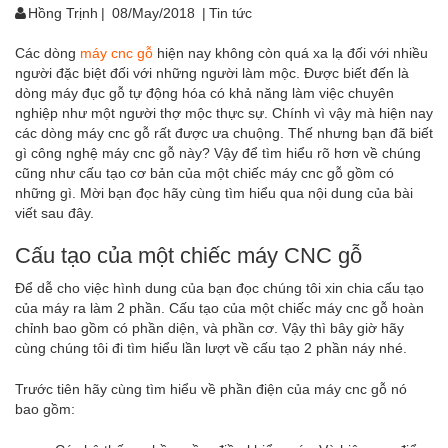
Hồng Trịnh
|
08/May/2018
|
Tin tức
Các dòng
máy cnc gỗ
hiện nay không còn quá xa lạ đối với nhiều
người đặc biệt đối với những người làm mộc. Được biết đến là
dòng máy đục gỗ tự động hóa có khả năng làm việc chuyên
nghiệp như một người thợ mộc thực sự. Chính vì vậy mà hiện nay
các dòng máy cnc gỗ rất được ưa chuộng. Thế nhưng bạn đã biết
gì công nghệ máy cnc gỗ này? Vậy để tìm hiểu rõ hơn về chúng
cũng như cấu tạo cơ bản của một chiếc máy cnc gỗ gồm có
những gì. Mời bạn đọc hãy cùng tìm hiểu qua nội dung của bài
viết sau đây.
Cấu tạo của một chiếc máy CNC gỗ
Để dễ cho việc hình dung của bạn đọc chúng tôi xin chia cấu tạo
của máy ra làm 2 phần. Cấu tạo của một chiếc máy cnc gỗ hoàn
chỉnh bao gồm có phần diện, và phần cơ. Vậy thì bây giờ hãy
cùng chúng tôi đi tìm hiểu lần lượt về cấu tạo 2 phần náy nhé.
Trước tiên hãy cùng tìm hiểu về phần điện của máy cnc gỗ nó
bao gồm: