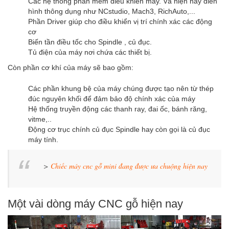
Các hệ thống phần mềm điều khiển máy. Và hiện nay điển
hình thông dụng như NCstudio, Mach3, RichAuto,...
Phần Driver giúp cho điều khiển vị trí chính xác các động
cơ
Biến tần điều tốc cho Spindle , củ đục.
Tủ điện của máy nơi chứa các thiết bị.
Còn phần cơ khí của máy sẽ bao gồm:
Các phần khung bệ của máy chúng được tạo nên từ thép
đúc nguyên khối để đảm bảo độ chính xác của máy
Hệ thống truyền động các thanh ray, đai ốc, bánh răng,
vitme,..
Động cơ trục chính củ đục Spindle hay còn gọi là củ đục
máy tính.
>
Chiếc máy cnc gỗ mini đang được ưa chuộng hiện nay
Một vài dòng máy CNC gỗ hiện nay