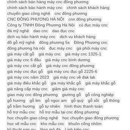
chính sách bán hàng máy cnc đông phương
chính sách bảo hành máy cnc
chính sách khách hàng
chuyển giao công nghệ
cnc đông phương
CNC ĐÔNG PHƯƠNG HÀ NỘI
cnn đông phương
Công ty TNHH Đông Phương Hà Nội
củ đục máy cnc
đá mỹ nghệ
dao cnc
dao đục cnc
dịch vụ bảo hành máy cnc
dịch vụ khách hàng
đồ gỗ mỹ nghệ
đông phương 5s
Đông Phương cnc
đông phương hà nội
đục máy cnc
gá phôi máy cnc
giá máy cắt gỗ
giá máy cnc
giá máy cnc 1325-1
giá máy cnc 6 đầu
giá máy cnc bình dương
giá máy cnc cắt gỗ
giá máy cnc đông phương
giá máy cnc đục gỗ
giá máy cnc đục gỗ 2225-6
giá máy cnc năm 2023
giá máy cnc về đak lak
giá máy điêu khắc gỗ
gia máy khắc gỗ
giá máy khắc gỗ
giá nâng cấp máy cnc
giảm giá máy cnc
giao máy cnc đông phương
giường gỗ
gỗ công nghiệp
gỗ hương
gỗ lim
gỗ ngọc am
gỗ quý
gỗ sồi
gỗ thông
gỗ trầm hương
gỗ tự nhiên
hình thức thanh toán
hỗ trợ mẫu cnc
hỗ trợ mẫu tại cnc đông phương
học chuyển giao công nghệ
học chuyển giao đông phương
học vẽ mẫu cnc
kho mẫu cnc
khuôn cổng nhôm
kỹ thuật sơn pu
lăng mộ đá
Linh kiện cnc