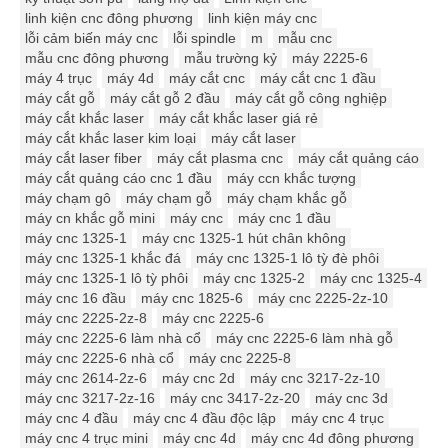
linh kiện cnc đông phương
linh kiện máy cnc
lỗi cảm biến máy cnc
lỗi spindle
m
mẫu cnc
mẫu cnc đông phương
mẫu trường kỷ
máy 2225-6
máy 4 trục
máy 4d
máy cắt cnc
máy cắt cnc 1 đầu
máy cắt gỗ
máy cắt gỗ 2 đầu
máy cắt gỗ công nghiệp
máy cắt khắc laser
máy cắt khắc laser giá rẻ
máy cắt khắc laser kim loại
máy cắt laser
máy cắt laser fiber
máy cắt plasma cnc
máy cắt quảng cáo
máy cắt quảng cáo cnc 1 đầu
máy ccn khắc tượng
máy chạm gô
máy chạm gỗ
máy chạm khắc gỗ
máy cn khắc gỗ mini
máy cnc
máy cnc 1 đầu
máy cnc 1325-1
máy cnc 1325-1 hút chân không
máy cnc 1325-1 khắc đá
máy cnc 1325-1 lô tỳ đè phôi
máy cnc 1325-1 lô tỳ phôi
máy cnc 1325-2
máy cnc 1325-4
máy cnc 16 đầu
máy cnc 1825-6
máy cnc 2225-2z-10
máy cnc 2225-2z-8
máy cnc 2225-6
máy cnc 2225-6 làm nhà cổ
máy cnc 2225-6 làm nhà gỗ
máy cnc 2225-6 nhà cổ
máy cnc 2225-8
máy cnc 2614-2z-6
máy cnc 2d
máy cnc 3217-2z-10
máy cnc 3217-2z-16
máy cnc 3417-2z-20
máy cnc 3d
máy cnc 4 đầu
máy cnc 4 đầu độc lập
máy cnc 4 trục
máy cnc 4 trục mini
máy cnc 4d
máy cnc 4d đông phương