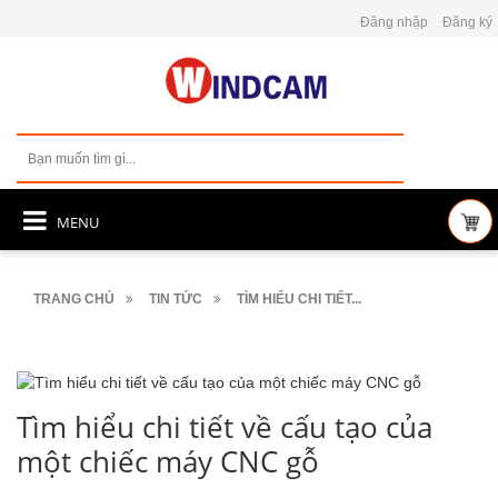
Đăng nhập
Đăng ký
MENU
TRANG CHỦ
TIN TỨC
TÌM HIỂU CHI TIẾT...
Tìm hiểu chi tiết về cấu tạo của
một chiếc máy CNC gỗ