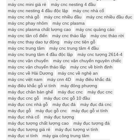
máy cnc mini giá rẻ
máy cnc nesting 4 đầu
máy cnc nesting 4 đầu độc lập
máy cnc nhà cổ
máy cnc nhà gỗ
máy cnc nhiều đầu
máy cnc nhiều đầu đục
máy cnc phay nhôm
máy cnc plasma
máy cnc plasma chất lượng cao
máy cnc quảng cáo
máy cnc tân cổ điển
máy cnc tháo lắp
máy cnc tháo rời
máy cnc thay dao tự động
máy cnc tiện gỗ
máy cnc trung tâm
máy cnc trung tâm 4 đầu
máy cnc trung tâm 4 đầu độc lập
máy cnc tượng 2614-4
máy cnc vận chuyển
máy cnc vận chuyển nguyên chiếc
máy cnc vận chuyển tháo lắp
máy cnc về bình định
máy cnc về Hải Dương
máy cnc về nghệ an
máy cnc việt nam
máy cnn 4D
máy điêu khắc đá
máy điêu khắc gỗ vi tính
máy đông phương
máy đục chân bàn ghế
máy đuc cnc
máy đục cnc
máy đục cnc gỗ
máy đục cnc gỗ 10 đầu
máy đục cnc nhà gỗ
máy đục đá
máy đục đá cnc
máy đục gỗ
máy đục gỗ cnc
máy đục gỗ vi tính
máy đục nhà cổ
máy đục tượng
máy đục tượng chất lượng cao
máy đục tượng đá
máy đục tượng giá rẻ
máy đục tượng vi tính
máy đục vi tính
máy gia công trung tâm