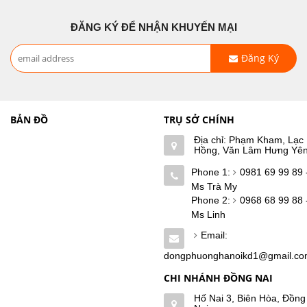
ĐĂNG KÝ ĐỂ NHẬN KHUYẾN MẠI
Đăng Ký
BẢN ĐỒ
TRỤ SỞ CHÍNH
Địa chỉ: Phạm Kham, Lạc
Hồng, Văn Lâm Hưng Yê
Phone 1:
0981 69 99 89 
Ms Trà My
Phone 2:
0968 68 99 88 
Ms Linh
Email:
dongphuonghanoikd1@gmail.c
CHI NHÁNH ĐỒNG NAI
Hố Nai 3, Biên Hòa, Đồng