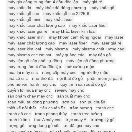
máy gia công trung tâm 4 đầu độc lập
máy giá rẻ
máy khắc đá
máy khắc đá đông phương
máy khắc gỗ
máy khắc gỗ cnc
máy khắc gỗ cnc 2225-6
máy khắc gỗ mini
máy khắc laser
máy khắc laser chất lượng cao
máy khắc laser fiber
máy khắc laser giá rẻ
máy khắc laser kim loại
máy khắc laser mini
máy khoan cam hồng ngoại
máy laser
máy laser chất lượng cao
máy laser fiber
máy laser giá rẻ
máy laser kim loại
máy plasma
máy plasma chất lượng cao
may plasma cnc cat sat
máy quảng cáo
máy tiện gỗ
máy tiện gỗ cấp phôi tự động
máy tiện gỗ đông phương
máy trung tâm 4 đầu độc lập
mở xưởng mộc
mua lại máy cnc
nâng cấp máy cnc
người thợ mộc
nhà cổ cnc
nhờ thờ đá
nội thất đồ gỗ
phần mềm jd paint
phụ nữ vận hành máy cnc
quy trình sản xuất đồ gỗ
quyền lợi mua máy cnc
review máy cnc
sản phẩm chạy máy cnc
sản xuất máy cnc
scan mẫu tại đông phương
sơn pu
sơn pu chuẩn
thiết kế nội thất
tiêu chuẩn 5s
trầm hương
tranh cnc
tranh gỗ cnc
tranh phong thủy
tranh treo tường
tranh tứ linh
trục A máy cnc
trục xoay A
trường kỷ gỗ
tượng gỗ
ứng dụng gỗ sồi
ưu đãi giá máy cnc
vận chuyển máy cnc
vận chuyển máy cnc đông phương