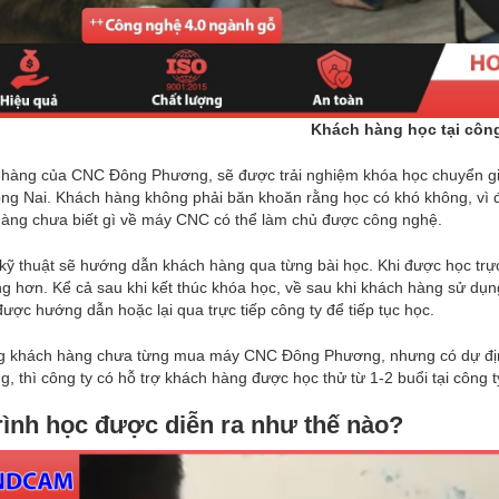
Khách hàng học tại công
hàng của CNC Đông Phương, sẽ được trải nghiệm khóa học chuyển giao
g Nai. Khách hàng không phải băn khoăn rằng học có khó không, vì đ
hàng chưa biết gì về máy CNC có thể làm chủ được công nghệ.
 kỹ thuật sẽ hướng dẫn khách hàng qua từng bài học. Khi được học trự
g hơn. Kể cả sau khi kết thúc khóa học, về sau khi khách hàng sử dụn
được hướng dẫn hoặc lại qua trực tiếp công ty để tiếp tục học.
g khách hàng chưa từng mua máy CNC Đông Phương, nhưng có dự định
g, thì công ty có hỗ trợ khách hàng được học thử từ 1-2 buổi tại công t
rình học được diễn ra như thế nào?