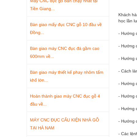
Máy CNC đục gỗ bán chạy nhất tại
Tiền Giang...
Khách hàn
học lần l
Bàn giao mấy đục CNC gỗ 10 đầu về
Đồng...
- Hướng 
- Hướng 
Bàn giao máy CNC đục đá gầm cao
600mm về...
- Hướng 
- Cách là
Bàn giao máy thiết kế phay nhôm tấm
khổ lớn...
- Hướng 
Hoàn thành giao máy CNC đục gỗ 4
- Hướng 
đầu về...
- Hướng 
MÁY CNC ĐỤC CẤU KIỆN NHÀ GỖ
- Hướng d
TẠI HÀ NAM
- Các lện