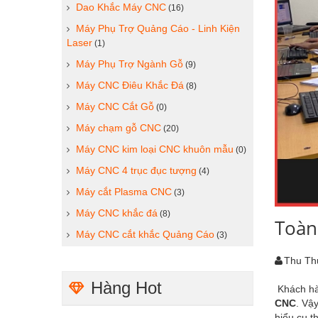
Dao Khắc Máy CNC
(16)
Máy Phụ Trợ Quảng Cáo - Linh Kiện
Laser
(1)
Máy Phụ Trợ Ngành Gỗ
(9)
Máy CNC Điêu Khắc Đá
(8)
Máy CNC Cắt Gỗ
(0)
Máy chạm gỗ CNC
(20)
Máy CNC kim loại CNC khuôn mẫu
(0)
Máy CNC 4 trục đục tượng
(4)
Máy cắt Plasma CNC
(3)
Máy CNC khắc đá
(8)
Toàn
Máy CNC cắt khắc Quảng Cáo
(3)
Thu Th
Hàng Hot
Khách hà
CNC
. Vậ
hiểu cụ t