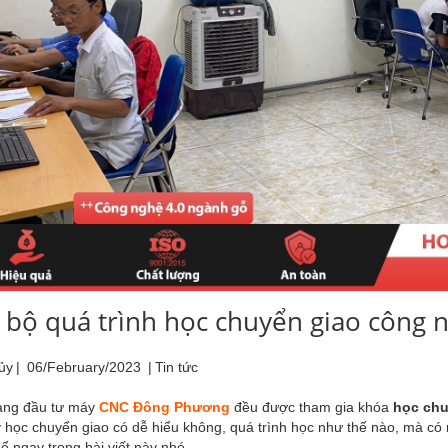
 bộ quá trình học chuyển giao công
ủy
|
06/February/2023
|
Tin tức
ng đầu tư máy
CNC Đông Phương
đều được tham gia khóa
học chu
y học chuyển giao có dễ hiểu không, quá trình học như thế nào, mà c
hể ngay trong bài viết này nhé.