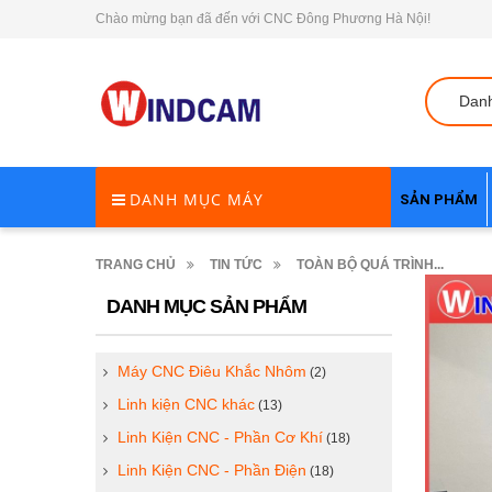
Chào mừng bạn đã đến với CNC Đông Phương Hà Nội!
Dan
DANH MỤC MÁY
SẢN PHẨM
TRANG CHỦ
TIN TỨC
TOÀN BỘ QUÁ TRÌNH...
DANH MỤC SẢN PHẨM
Máy CNC Điêu Khắc Nhôm
(2)
Linh kiện CNC khác
(13)
Linh Kiện CNC - Phần Cơ Khí
(18)
Linh Kiện CNC - Phần Điện
(18)