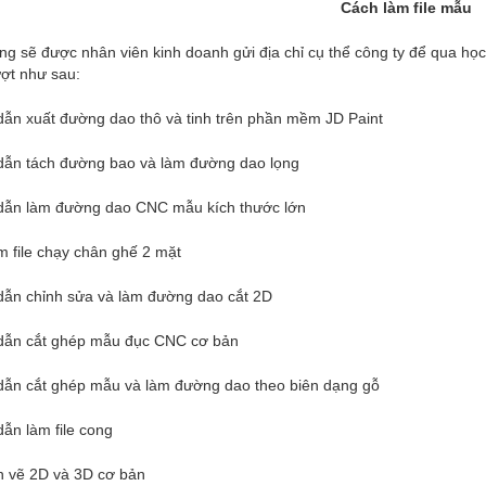
Cách làm file mẫu
g sẽ được nhân viên kinh doanh gửi địa chỉ cụ thể công ty để qua học
ượt như sau:
dẫn xuất đường dao thô và tinh trên phần mềm JD Paint
dẫn tách đường bao và làm đường dao lọng
dẫn làm đường dao CNC mẫu kích thước lớn
m file chạy chân ghế 2 mặt
dẫn chỉnh sửa và làm đường dao cắt 2D
dẫn cắt ghép mẫu đục CNC cơ bản
dẫn cắt ghép mẫu và làm đường dao theo biên dạng gỗ
ẫn làm file cong
h vẽ 2D và 3D cơ bản