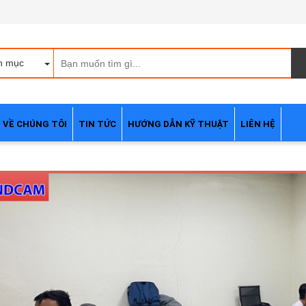
h mục
VỀ CHÚNG TÔI
TIN TỨC
HƯỚNG DẪN KỸ THUẬT
LIÊN HỆ