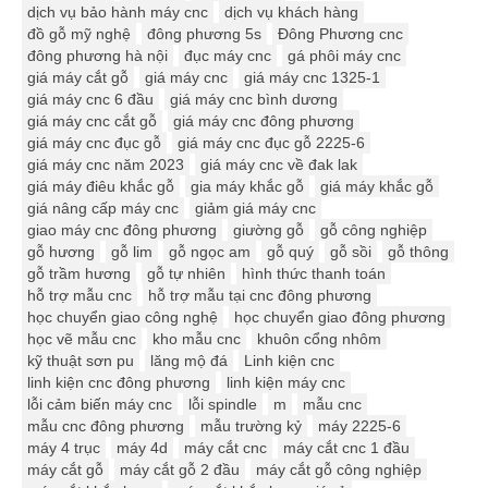
dịch vụ bảo hành máy cnc
dịch vụ khách hàng
đồ gỗ mỹ nghệ
đông phương 5s
Đông Phương cnc
đông phương hà nội
đục máy cnc
gá phôi máy cnc
giá máy cắt gỗ
giá máy cnc
giá máy cnc 1325-1
giá máy cnc 6 đầu
giá máy cnc bình dương
giá máy cnc cắt gỗ
giá máy cnc đông phương
giá máy cnc đục gỗ
giá máy cnc đục gỗ 2225-6
giá máy cnc năm 2023
giá máy cnc về đak lak
giá máy điêu khắc gỗ
gia máy khắc gỗ
giá máy khắc gỗ
giá nâng cấp máy cnc
giảm giá máy cnc
giao máy cnc đông phương
giường gỗ
gỗ công nghiệp
gỗ hương
gỗ lim
gỗ ngọc am
gỗ quý
gỗ sồi
gỗ thông
gỗ trầm hương
gỗ tự nhiên
hình thức thanh toán
hỗ trợ mẫu cnc
hỗ trợ mẫu tại cnc đông phương
học chuyển giao công nghệ
học chuyển giao đông phương
học vẽ mẫu cnc
kho mẫu cnc
khuôn cổng nhôm
kỹ thuật sơn pu
lăng mộ đá
Linh kiện cnc
linh kiện cnc đông phương
linh kiện máy cnc
lỗi cảm biến máy cnc
lỗi spindle
m
mẫu cnc
mẫu cnc đông phương
mẫu trường kỷ
máy 2225-6
máy 4 trục
máy 4d
máy cắt cnc
máy cắt cnc 1 đầu
máy cắt gỗ
máy cắt gỗ 2 đầu
máy cắt gỗ công nghiệp