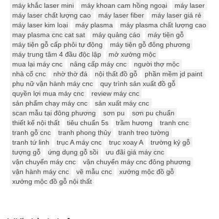
máy khắc laser mini
máy khoan cam hồng ngoại
máy laser
máy laser chất lượng cao
máy laser fiber
máy laser giá rẻ
máy laser kim loại
máy plasma
máy plasma chất lượng cao
may plasma cnc cat sat
máy quảng cáo
máy tiện gỗ
máy tiện gỗ cấp phôi tự động
máy tiện gỗ đông phương
máy trung tâm 4 đầu độc lập
mở xưởng mộc
mua lại máy cnc
nâng cấp máy cnc
người thợ mộc
nhà cổ cnc
nhờ thờ đá
nội thất đồ gỗ
phần mềm jd paint
phụ nữ vận hành máy cnc
quy trình sản xuất đồ gỗ
quyền lợi mua máy cnc
review máy cnc
sản phẩm chạy máy cnc
sản xuất máy cnc
scan mẫu tại đông phương
sơn pu
sơn pu chuẩn
thiết kế nội thất
tiêu chuẩn 5s
trầm hương
tranh cnc
tranh gỗ cnc
tranh phong thủy
tranh treo tường
tranh tứ linh
trục A máy cnc
trục xoay A
trường kỷ gỗ
tượng gỗ
ứng dụng gỗ sồi
ưu đãi giá máy cnc
vận chuyển máy cnc
vận chuyển máy cnc đông phương
vận hành máy cnc
vẽ mẫu cnc
xưởng mộc đồ gỗ
xưởng mộc đồ gỗ nội thất