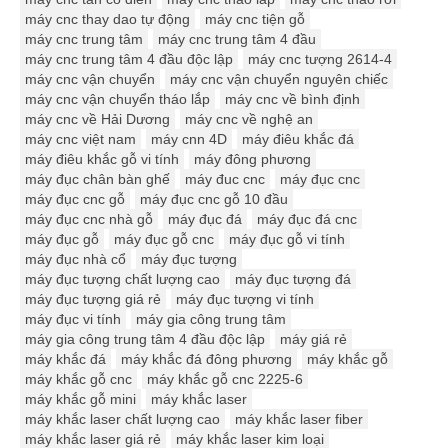
máy cnc thay dao tự động
máy cnc tiện gỗ
máy cnc trung tâm
máy cnc trung tâm 4 đầu
máy cnc trung tâm 4 đầu độc lập
máy cnc tượng 2614-4
máy cnc vận chuyển
máy cnc vận chuyển nguyên chiếc
máy cnc vận chuyển tháo lắp
máy cnc về bình định
máy cnc về Hải Dương
máy cnc về nghệ an
máy cnc việt nam
máy cnn 4D
máy điêu khắc đá
máy điêu khắc gỗ vi tính
máy đông phương
máy đục chân bàn ghế
máy đuc cnc
máy đục cnc
máy đục cnc gỗ
máy đục cnc gỗ 10 đầu
máy đục cnc nhà gỗ
máy đục đá
máy đục đá cnc
máy đục gỗ
máy đục gỗ cnc
máy đục gỗ vi tính
máy đục nhà cổ
máy đục tượng
máy đục tượng chất lượng cao
máy đục tượng đá
máy đục tượng giá rẻ
máy đục tượng vi tính
máy đục vi tính
máy gia công trung tâm
máy gia công trung tâm 4 đầu độc lập
máy giá rẻ
máy khắc đá
máy khắc đá đông phương
máy khắc gỗ
máy khắc gỗ cnc
máy khắc gỗ cnc 2225-6
máy khắc gỗ mini
máy khắc laser
máy khắc laser chất lượng cao
máy khắc laser fiber
máy khắc laser giá rẻ
máy khắc laser kim loại