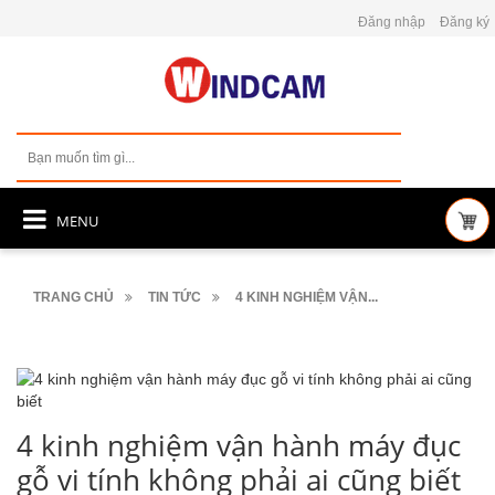
Đăng nhập
Đăng ký
MENU
TRANG CHỦ
TIN TỨC
4 KINH NGHIỆM VẬN...
4 kinh nghiệm vận hành máy đục
gỗ vi tính không phải ai cũng biết