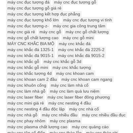
máy cnc đục tượng đá
máy cnc đục tượng gỗ
máy cnc đục tượng gỗ giá rẻ
máy cnc đục tượng kết hợp đục phẳng
máy cnc đục tượng khổ lớn
máy cnc đục tượng vi tính
máy cnc đục tượng-z-
máy cnc gia công trung tâm
máy cnc giá rẻ
máy cnc gỗ
máy cnc gỗ chất lượng
máy cnc gỗ chất lượng cao
máy cnc gỗ mini
MÁY CNC KHẮC BIA MỘ
máy cnc khắc đá
máy cnc khắc đá 1325-1
máy cnc khắc đá 2225-2
máy cnc khắc đá 9015-1
máy cnc khắc đá 9015-2
máy cnc khắc gỗ
máy cnc khắc gỗ 3d
máy cnc khắc gỗ mini
máy cnc khắc tượng
máy cnc khắc tượng 4d
máy cnc khoan cam
máy cnc khoan cam 2 đầu
máy cnc khoan cam ngang
máy cnc khuôn cổng
máy cnc làm nhà cổ
máy cnc làm nhà gỗ
máy cnc làm quà lưu niệm
máy cnc laser fiber
máy cnc laser fiber đông phương
máy cnc mini giá rẻ
máy cnc nesting 4 đầu
máy cnc nesting 4 đầu độc lập
máy cnc nhà cổ
máy cnc nhà gỗ
máy cnc nhiều đầu
máy cnc nhiều đầu đục
máy cnc phay nhôm
máy cnc plasma
máy cnc plasma chất lượng cao
máy cnc quảng cáo
máy cnc tân cổ điển
máy cnc tháo lắp
máy cnc tháo rời