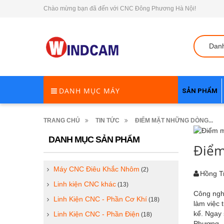
Chào mừng bạn đã đến với CNC Đông Phương Hà Nội!
Dan
DANH MỤC MÁY
SẢN PHẨM
TRANG CHỦ
TIN TỨC
ĐIỂM MẶT NHỮNG DÒNG...
DANH MỤC SẢN PHẨM
Điểm
Máy CNC Điêu Khắc Nhôm
(2)
Hồng T
Linh kiện CNC khác
(13)
Công ng
Linh Kiện CNC - Phần Cơ Khí
(18)
làm việc 
kể. Ngay 
Linh Kiện CNC - Phần Điện
(18)
Phương.