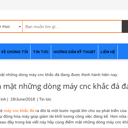
h mục
VỀ CHÚNG TÔI
TIN TỨC
HƯỚNG DẪN KỸ THUẬT
LIÊN HỆ
 mặt những dòng máy cnc khắc đá đa
rịnh
|
18/June/2018
|
Tin tức
hệ
máy cnc khắc đá
ra đời là một bước ngoặt lớn cho sự phát triển củ
tự động hóa máy giúp giảm tải khối lượng công việc đáng kể. Hơn nữa
sau đây trong bài viết này hãy cùng điểm mặt những dòng máy cnc kh