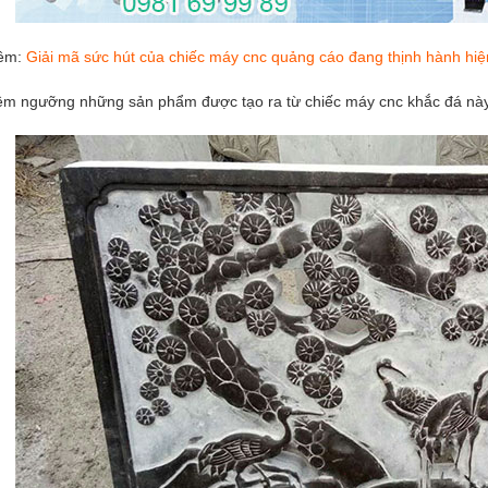
hêm:
Giải mã sức hút của chiếc máy cnc quảng cáo đang thịnh hành hiệ
êm ngưỡng những sản phẩm được tạo ra từ chiếc máy cnc khắc đá này