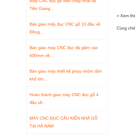
Máy CNC đục gỗ bán chạy nhất tại
Tiền Giang...
> Xem t
Bàn giao mấy đục CNC gỗ 10 đầu về
Cùng chi
Đồng...
Bàn giao máy CNC đục đá gầm cao
600mm về...
Bàn giao máy thiết kế phay nhôm tấm
khổ lớn...
Hoàn thành giao máy CNC đục gỗ 4
đầu về...
MÁY CNC ĐỤC CẤU KIỆN NHÀ GỖ
TẠI HÀ NAM