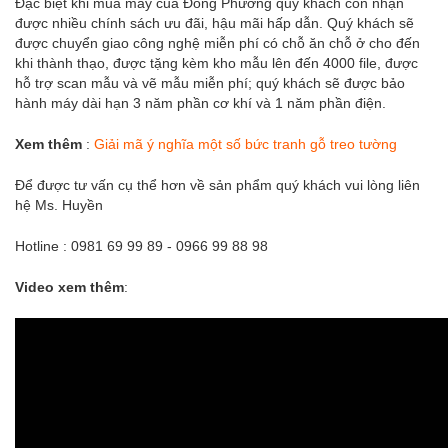
Đặc biệt khi mua máy của Đông Phương quý khách còn nhận
được nhiều chính sách ưu đãi, hậu mãi hấp dẫn. Quý khách sẽ
được chuyển giao công nghệ miễn phí có chỗ ăn chỗ ở cho đến
khi thành thạo, được tặng kèm kho mẫu lên đến 4000 file, được
hỗ trợ scan mẫu và vẽ mẫu miễn phí; quý khách sẽ được bảo
hành máy dài hạn 3 năm phần cơ khí và 1 năm phần điện.
Xem thêm
:
Giải mã ý nghĩa một số bức tranh gỗ treo tường
Để được tư vấn cụ thể hơn về sản phẩm quý khách vui lòng liên
hệ Ms. Huyền
Hotline : 0981 69 99 89 - 0966 99 88 98
Video xem thêm
: