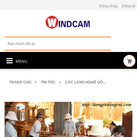
Đăng nhập
Đăng ký
MENU
TRANG CHỦ
TIN TỨC
CÁC LÀNG NGHỀ GỖ...