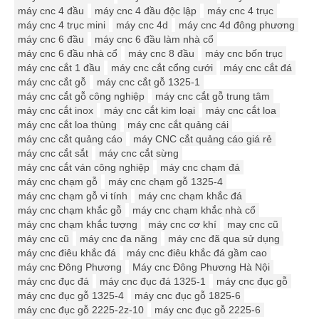
máy cnc 4 đầu
máy cnc 4 đầu độc lập
máy cnc 4 trục
máy cnc 4 trục mini
máy cnc 4d
máy cnc 4d đông phương
máy cnc 6 đầu
máy cnc 6 đầu làm nhà cổ
máy cnc 6 đầu nhà cổ
máy cnc 8 đầu
máy cnc bốn trục
máy cnc cắt 1 đầu
máy cnc cắt cổng cưới
máy cnc cắt đá
máy cnc cắt gỗ
máy cnc cắt gỗ 1325-1
máy cnc cắt gỗ công nghiệp
máy cnc cắt gỗ trung tâm
máy cnc cắt inox
máy cnc cắt kim loại
máy cnc cắt loa
máy cnc cắt loa thùng
máy cnc cắt quảng cái
máy cnc cắt quảng cáo
máy CNC cắt quảng cáo giá rẻ
máy cnc cắt sắt
máy cnc cắt sừng
máy cnc cắt ván công nghiệp
máy cnc chạm đá
máy cnc chạm gỗ
máy cnc chạm gỗ 1325-4
máy cnc chạm gỗ vi tính
máy cnc chạm khắc đá
máy cnc chạm khắc gỗ
máy cnc chạm khắc nhà cổ
máy cnc chạm khắc tượng
máy cnc cơ khí
may cnc cũ
máy cnc cũ
máy cnc đa năng
máy cnc đã qua sử dụng
máy cnc điêu khắc đá
máy cnc điêu khắc đá gầm cao
máy cnc Đông Phương
Máy cnc Đông Phương Hà Nội
máy cnc đục đá
máy cnc đục đá 1325-1
máy cnc đục gỗ
máy cnc đục gỗ 1325-4
máy cnc đục gỗ 1825-6
máy cnc đục gỗ 2225-2z-10
máy cnc đục gỗ 2225-6