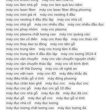
máy cnc làm nhà gỗ
máy cnc làm quà lưu niệm
máy cnc laser fiber
máy cnc laser fiber đông phương
máy cnc mini giá rẻ
máy cnc nesting 4 đầu
máy cnc nesting 4 đầu độc lập
máy cnc nhà cổ
máy cnc nhà gỗ
máy cnc nhiều đầu
máy cnc nhiều đầu đục
máy cnc phay nhôm
máy cnc plasma
máy cnc plasma chất lượng cao
máy cnc quảng cáo
máy cnc tân cổ điển
máy cnc tháo lắp
máy cnc tháo rời
máy cnc thay dao tự động
máy cnc tiện gỗ
máy cnc trung tâm
máy cnc trung tâm 4 đầu
máy cnc trung tâm 4 đầu độc lập
máy cnc tượng 2614-4
máy cnc vận chuyển
máy cnc vận chuyển nguyên chiếc
máy cnc vận chuyển tháo lắp
máy cnc về bình định
máy cnc về Hải Dương
máy cnc về nghệ an
máy cnc việt nam
máy cnn 4D
máy điêu khắc đá
máy điêu khắc gỗ vi tính
máy đông phương
máy đục chân bàn ghế
máy đuc cnc
máy đục cnc
máy đục cnc gỗ
máy đục cnc gỗ 10 đầu
máy đục cnc nhà gỗ
máy đục đá
máy đục đá cnc
máy đục gỗ
máy đục gỗ cnc
máy đục gỗ vi tính
máy đục nhà cổ
máy đục tượng
máy đục tượng chất lượng cao
máy đục tượng đá