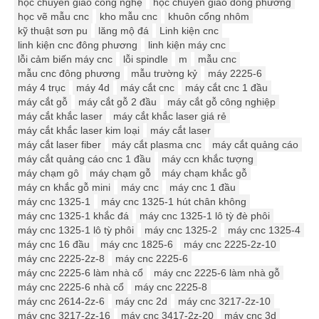
học chuyển giao công nghệ
học chuyển giao đông phương
học vẽ mẫu cnc
kho mẫu cnc
khuôn cổng nhôm
kỹ thuật sơn pu
lăng mộ đá
Linh kiện cnc
linh kiện cnc đông phương
linh kiện máy cnc
lỗi cảm biến máy cnc
lỗi spindle
m
mẫu cnc
mẫu cnc đông phương
mẫu trường kỷ
máy 2225-6
máy 4 trục
máy 4d
máy cắt cnc
máy cắt cnc 1 đầu
máy cắt gỗ
máy cắt gỗ 2 đầu
máy cắt gỗ công nghiệp
máy cắt khắc laser
máy cắt khắc laser giá rẻ
máy cắt khắc laser kim loại
máy cắt laser
máy cắt laser fiber
máy cắt plasma cnc
máy cắt quảng cáo
máy cắt quảng cáo cnc 1 đầu
máy ccn khắc tượng
máy chạm gô
máy chạm gỗ
máy chạm khắc gỗ
máy cn khắc gỗ mini
máy cnc
máy cnc 1 đầu
máy cnc 1325-1
máy cnc 1325-1 hút chân không
máy cnc 1325-1 khắc đá
máy cnc 1325-1 lô tỳ đè phôi
máy cnc 1325-1 lô tỳ phôi
máy cnc 1325-2
máy cnc 1325-4
máy cnc 16 đầu
máy cnc 1825-6
máy cnc 2225-2z-10
máy cnc 2225-2z-8
máy cnc 2225-6
máy cnc 2225-6 làm nhà cổ
máy cnc 2225-6 làm nhà gỗ
máy cnc 2225-6 nhà cổ
máy cnc 2225-8
máy cnc 2614-2z-6
máy cnc 2d
máy cnc 3217-2z-10
máy cnc 3217-2z-16
máy cnc 3417-2z-20
máy cnc 3d