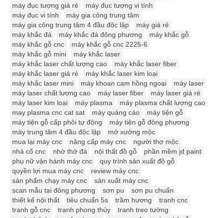
máy đục tượng giá rẻ
máy đục tượng vi tính
máy đục vi tính
máy gia công trung tâm
máy gia công trung tâm 4 đầu độc lập
máy giá rẻ
máy khắc đá
máy khắc đá đông phương
máy khắc gỗ
máy khắc gỗ cnc
máy khắc gỗ cnc 2225-6
máy khắc gỗ mini
máy khắc laser
máy khắc laser chất lượng cao
máy khắc laser fiber
máy khắc laser giá rẻ
máy khắc laser kim loại
máy khắc laser mini
máy khoan cam hồng ngoại
máy laser
máy laser chất lượng cao
máy laser fiber
máy laser giá rẻ
máy laser kim loại
máy plasma
máy plasma chất lượng cao
may plasma cnc cat sat
máy quảng cáo
máy tiện gỗ
máy tiện gỗ cấp phôi tự động
máy tiện gỗ đông phương
máy trung tâm 4 đầu độc lập
mở xưởng mộc
mua lại máy cnc
nâng cấp máy cnc
người thợ mộc
nhà cổ cnc
nhờ thờ đá
nội thất đồ gỗ
phần mềm jd paint
phụ nữ vận hành máy cnc
quy trình sản xuất đồ gỗ
quyền lợi mua máy cnc
review máy cnc
sản phẩm chạy máy cnc
sản xuất máy cnc
scan mẫu tại đông phương
sơn pu
sơn pu chuẩn
thiết kế nội thất
tiêu chuẩn 5s
trầm hương
tranh cnc
tranh gỗ cnc
tranh phong thủy
tranh treo tường