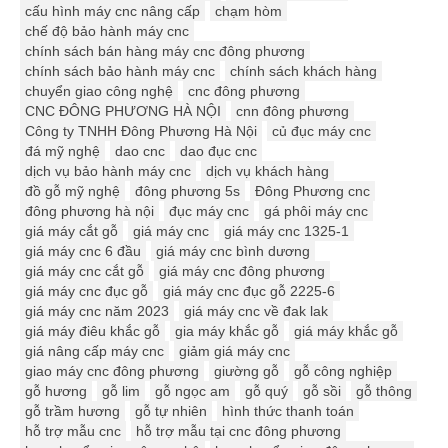
cấu hình máy cnc nâng cấp
chạm hòm
chế độ bảo hành máy cnc
chính sách bán hàng máy cnc đông phương
chính sách bảo hành máy cnc
chính sách khách hàng
chuyển giao công nghệ
cnc đông phương
CNC ĐÔNG PHƯƠNG HÀ NỘI
cnn đông phương
Công ty TNHH Đông Phương Hà Nội
củ đục máy cnc
đá mỹ nghệ
dao cnc
dao đục cnc
dịch vụ bảo hành máy cnc
dịch vụ khách hàng
đồ gỗ mỹ nghệ
đông phương 5s
Đông Phương cnc
đông phương hà nội
đục máy cnc
gá phôi máy cnc
giá máy cắt gỗ
giá máy cnc
giá máy cnc 1325-1
giá máy cnc 6 đầu
giá máy cnc bình dương
giá máy cnc cắt gỗ
giá máy cnc đông phương
giá máy cnc đục gỗ
giá máy cnc đục gỗ 2225-6
giá máy cnc năm 2023
giá máy cnc về đak lak
giá máy điêu khắc gỗ
gia máy khắc gỗ
giá máy khắc gỗ
giá nâng cấp máy cnc
giảm giá máy cnc
giao máy cnc đông phương
giường gỗ
gỗ công nghiệp
gỗ hương
gỗ lim
gỗ ngọc am
gỗ quý
gỗ sồi
gỗ thông
gỗ trầm hương
gỗ tự nhiên
hình thức thanh toán
hỗ trợ mẫu cnc
hỗ trợ mẫu tại cnc đông phương