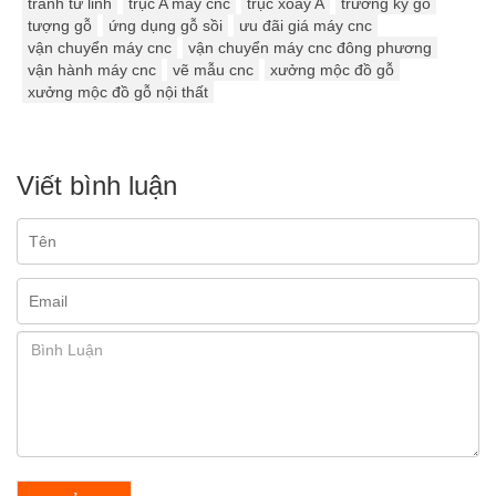
tranh tứ linh
trục A máy cnc
trục xoay A
trường kỷ gỗ
tượng gỗ
ứng dụng gỗ sồi
ưu đãi giá máy cnc
vận chuyển máy cnc
vận chuyển máy cnc đông phương
vận hành máy cnc
vẽ mẫu cnc
xưởng mộc đồ gỗ
xưởng mộc đồ gỗ nội thất
Viết bình luận