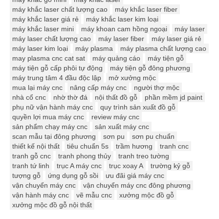
máy khắc laser chất lượng cao
máy khắc laser fiber
máy khắc laser giá rẻ
máy khắc laser kim loại
máy khắc laser mini
máy khoan cam hồng ngoại
máy laser
máy laser chất lượng cao
máy laser fiber
máy laser giá rẻ
máy laser kim loại
máy plasma
máy plasma chất lượng cao
may plasma cnc cat sat
máy quảng cáo
máy tiện gỗ
máy tiện gỗ cấp phôi tự động
máy tiện gỗ đông phương
máy trung tâm 4 đầu độc lập
mở xưởng mộc
mua lại máy cnc
nâng cấp máy cnc
người thợ mộc
nhà cổ cnc
nhờ thờ đá
nội thất đồ gỗ
phần mềm jd paint
phụ nữ vận hành máy cnc
quy trình sản xuất đồ gỗ
quyền lợi mua máy cnc
review máy cnc
sản phẩm chạy máy cnc
sản xuất máy cnc
scan mẫu tại đông phương
sơn pu
sơn pu chuẩn
thiết kế nội thất
tiêu chuẩn 5s
trầm hương
tranh cnc
tranh gỗ cnc
tranh phong thủy
tranh treo tường
tranh tứ linh
trục A máy cnc
trục xoay A
trường kỷ gỗ
tượng gỗ
ứng dụng gỗ sồi
ưu đãi giá máy cnc
vận chuyển máy cnc
vận chuyển máy cnc đông phương
vận hành máy cnc
vẽ mẫu cnc
xưởng mộc đồ gỗ
xưởng mộc đồ gỗ nội thất