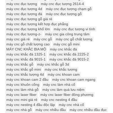
máy cnc đục tượng
máy cnc đục tượng 2614-4
máy cnc đục tượng 4d
máy cnc đục tượng chạm gỗ
máy cnc đục tượng đá
máy cnc đục tượng gỗ
máy cnc đục tượng gỗ giá rẻ
máy cnc đục tượng kết hợp đục phẳng
máy cnc đục tượng khổ lớn
máy cnc đục tượng vi tính
máy cnc đục tượng-z-
máy cnc gia công trung tâm
máy cnc giá rẻ
máy cnc gỗ
máy cnc gỗ chất lượng
máy cnc gỗ chất lượng cao
máy cnc gỗ mini
MÁY CNC KHẮC BIA MỘ
máy cnc khắc đá
máy cnc khắc đá 1325-1
máy cnc khắc đá 2225-2
máy cnc khắc đá 9015-1
máy cnc khắc đá 9015-2
máy cnc khắc gỗ
máy cnc khắc gỗ 3d
máy cnc khắc gỗ mini
máy cnc khắc tượng
máy cnc khắc tượng 4d
máy cnc khoan cam
máy cnc khoan cam 2 đầu
máy cnc khoan cam ngang
máy cnc khuôn cổng
máy cnc làm nhà cổ
máy cnc làm nhà gỗ
máy cnc làm quà lưu niệm
máy cnc laser fiber
máy cnc laser fiber đông phương
máy cnc mini giá rẻ
máy cnc nesting 4 đầu
máy cnc nesting 4 đầu độc lập
máy cnc nhà cổ
máy cnc nhà gỗ
máy cnc nhiều đầu
máy cnc nhiều đầu đục