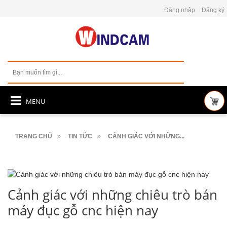
Đăng nhập
Đăng ký
MENU
TRANG CHỦ
TIN TỨC
CẢNH GIÁC VỚI NHỮNG...
Cảnh giác với những chiêu trò bán
máy đục gỗ cnc hiện nay