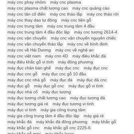
máy cnc phay nhôm
máy cnc plasma
máy cnc plasma chất lượng cao
máy cnc quảng cáo
máy cnc tân cổ điển
máy cnc tháo lắp
máy cnc tháo rời
máy cnc thay dao tự động
máy cnc tiện gỗ
máy cnc trung tâm
máy cnc trung tâm 4 đầu
máy cnc trung tâm 4 đầu độc lập
máy cnc tượng 2614-4
máy cnc vận chuyển
máy cnc vận chuyển nguyên chiếc
máy cnc vận chuyển tháo lắp
máy cnc về bình định
máy cnc về Hải Dương
máy cnc về nghệ an
máy cnc việt nam
máy cnn 4D
máy điêu khắc đá
máy điêu khắc gỗ vi tính
máy đông phương
máy đục chân bàn ghế
máy đuc cnc
máy đục cnc
máy đục cnc gỗ
máy đục cnc gỗ 10 đầu
máy đục cnc nhà gỗ
máy đục đá
máy đục đá cnc
máy đục gỗ
máy đục gỗ cnc
máy đục gỗ vi tính
máy đục nhà cổ
máy đục tượng
máy đục tượng chất lượng cao
máy đục tượng đá
máy đục tượng giá rẻ
máy đục tượng vi tính
máy đục vi tính
máy gia công trung tâm
máy gia công trung tâm 4 đầu độc lập
máy giá rẻ
máy khắc đá
máy khắc đá đông phương
máy khắc gỗ
máy khắc gỗ cnc
máy khắc gỗ cnc 2225-6
máy khắc gỗ mini
máy khắc laser