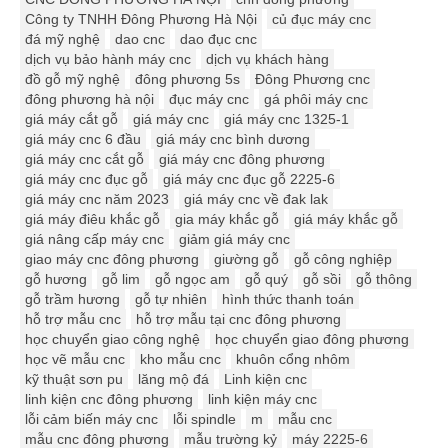
Công ty TNHH Đông Phương Hà Nội
củ đục máy cnc
đá mỹ nghệ
dao cnc
dao đục cnc
dịch vụ bảo hành máy cnc
dịch vụ khách hàng
đồ gỗ mỹ nghệ
đông phương 5s
Đông Phương cnc
đông phương hà nội
đục máy cnc
gá phôi máy cnc
giá máy cắt gỗ
giá máy cnc
giá máy cnc 1325-1
giá máy cnc 6 đầu
giá máy cnc bình dương
giá máy cnc cắt gỗ
giá máy cnc đông phương
giá máy cnc đục gỗ
giá máy cnc đục gỗ 2225-6
giá máy cnc năm 2023
giá máy cnc về đak lak
giá máy điêu khắc gỗ
gia máy khắc gỗ
giá máy khắc gỗ
giá nâng cấp máy cnc
giảm giá máy cnc
giao máy cnc đông phương
giường gỗ
gỗ công nghiệp
gỗ hương
gỗ lim
gỗ ngọc am
gỗ quý
gỗ sồi
gỗ thông
gỗ trầm hương
gỗ tự nhiên
hình thức thanh toán
hỗ trợ mẫu cnc
hỗ trợ mẫu tại cnc đông phương
học chuyển giao công nghệ
học chuyển giao đông phương
học vẽ mẫu cnc
kho mẫu cnc
khuôn cổng nhôm
kỹ thuật sơn pu
lăng mộ đá
Linh kiện cnc
linh kiện cnc đông phương
linh kiện máy cnc
lỗi cảm biến máy cnc
lỗi spindle
m
mẫu cnc
mẫu cnc đông phương
mẫu trường kỷ
máy 2225-6