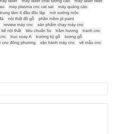
máy laser
máy laser chất lượng cao
máy laser fiber
cao
may plasma cnc cat sat
máy quảng cáo
trung tâm 4 đầu độc lập
mở xưởng mộc
đá
nội thất đồ gỗ
phần mềm jd paint
review máy cnc
sản phẩm chạy máy cnc
t kế nội thất
tiêu chuẩn 5s
trầm hương
tranh cnc
 cnc
trục xoay A
trường kỷ gỗ
tượng gỗ
y cnc đông phương
vận hành máy cnc
vẽ mẫu cnc