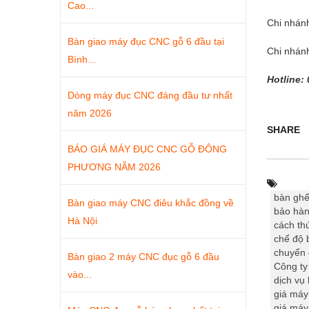
Cao...
Chi nhán
Bàn giao máy đục CNC gỗ 6 đầu tại
Chi nhánh
Bình...
Hotline: 
Dòng máy đục CNC đáng đầu tư nhất
năm 2026
SHARE
BÁO GIÁ MÁY ĐỤC CNC GỖ ĐÔNG
PHƯƠNG NĂM 2026
bàn ghế
Bàn giao máy CNC điêu khắc đồng về
bảo hà
Hà Nội
cách th
chế độ 
chuyển 
Bàn giao 2 máy CNC đục gỗ 6 đầu
Công t
vào...
dịch vụ
giá máy
giá máy