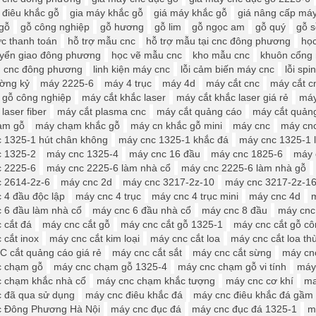
 điêu khắc gỗ
gia máy khắc gỗ
giá máy khắc gỗ
giá nâng cấp má
gỗ
gỗ công nghiệp
gỗ hương
gỗ lim
gỗ ngọc am
gỗ quý
gỗ s
ức thanh toán
hỗ trợ mẫu cnc
hỗ trợ mẫu tại cnc đông phương
học
yển giao đông phương
học vẽ mẫu cnc
kho mẫu cnc
khuôn cổng
ện cnc đông phương
linh kiện máy cnc
lỗi cảm biến máy cnc
lỗi spi
ờng kỷ
máy 2225-6
máy 4 trục
máy 4d
máy cắt cnc
máy cắt c
 gỗ công nghiệp
máy cắt khắc laser
máy cắt khắc laser giá rẻ
máy
laser fiber
máy cắt plasma cnc
máy cắt quảng cáo
máy cắt quản
ạm gỗ
máy chạm khắc gỗ
máy cn khắc gỗ mini
máy cnc
máy cn
 1325-1 hút chân không
máy cnc 1325-1 khắc đá
máy cnc 1325-1 l
 1325-2
máy cnc 1325-4
máy cnc 16 đầu
máy cnc 1825-6
máy 
 2225-6
máy cnc 2225-6 làm nhà cổ
máy cnc 2225-6 làm nhà gỗ
 2614-2z-6
máy cnc 2d
máy cnc 3217-2z-10
máy cnc 3217-2z-1
 4 đầu độc lập
máy cnc 4 trục
máy cnc 4 trục mini
máy cnc 4d
 6 đầu làm nhà cổ
máy cnc 6 đầu nhà cổ
máy cnc 8 đầu
máy cnc
 cắt đá
máy cnc cắt gỗ
máy cnc cắt gỗ 1325-1
máy cnc cắt gỗ cô
 cắt inox
máy cnc cắt kim loại
máy cnc cắt loa
máy cnc cắt loa th
 cắt quảng cáo giá rẻ
máy cnc cắt sắt
máy cnc cắt sừng
máy cnc
c chạm gỗ
máy cnc chạm gỗ 1325-4
máy cnc chạm gỗ vi tính
máy
 chạm khắc nhà cổ
máy cnc chạm khắc tượng
máy cnc cơ khí
ma
 đã qua sử dụng
máy cnc điêu khắc đá
máy cnc điêu khắc đá gầm
c Đông Phương Hà Nội
máy cnc đục đá
máy cnc đục đá 1325-1
m