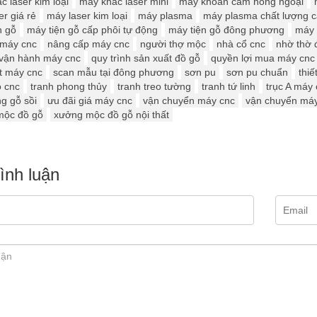
c laser kim loại
máy khắc laser mini
máy khoan cam hồng ngoại
r giá rẻ
máy laser kim loại
máy plasma
máy plasma chất lượng 
n gỗ
máy tiện gỗ cấp phôi tự động
máy tiện gỗ đông phương
máy 
 máy cnc
nâng cấp máy cnc
người thợ mộc
nhà cổ cnc
nhờ thờ 
vận hành máy cnc
quy trình sản xuất đồ gỗ
quyền lợi mua máy cnc
t máy cnc
scan mẫu tại đông phương
sơn pu
sơn pu chuẩn
thiế
ỗ cnc
tranh phong thủy
tranh treo tường
tranh tứ linh
trục A máy
g gỗ sồi
ưu đãi giá máy cnc
vận chuyển máy cnc
vận chuyển má
mộc đồ gỗ
xưởng mộc đồ gỗ nội thất
bình luận