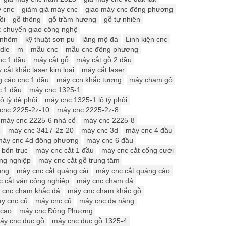
y cnc
giảm giá máy cnc
giao máy cnc đông phương
ồi
gỗ thông
gỗ trầm hương
gỗ tự nhiên
 chuyển giao công nghệ
 nhôm
kỹ thuật sơn pu
lăng mộ đá
Linh kiện cnc
ndle
m
mẫu cnc
mẫu cnc đông phương
nc 1 đầu
máy cắt gỗ
máy cắt gỗ 2 đầu
 cắt khắc laser kim loại
máy cắt laser
g cáo cnc 1 đầu
máy ccn khắc tượng
máy chạm gô
c 1 đầu
máy cnc 1325-1
ô tỳ đè phôi
máy cnc 1325-1 lô tỳ phôi
cnc 2225-2z-10
máy cnc 2225-2z-8
máy cnc 2225-6 nhà cổ
máy cnc 2225-8
6
máy cnc 3417-2z-20
máy cnc 3d
máy cnc 4 đầu
máy cnc 4d đông phương
máy cnc 6 đầu
 bốn trục
máy cnc cắt 1 đầu
máy cnc cắt cổng cưới
ng nghiệp
máy cnc cắt gỗ trung tâm
ùng
máy cnc cắt quảng cái
máy cnc cắt quảng cáo
 cắt ván công nghiệp
máy cnc chạm đá
 cnc chạm khắc đá
máy cnc chạm khắc gỗ
y cnc cũ
máy cnc cũ
máy cnc đa năng
 cao
máy cnc Đông Phương
áy cnc đục gỗ
máy cnc đục gỗ 1325-4