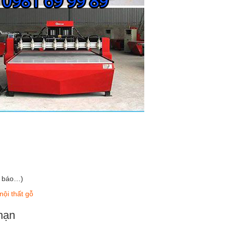
èn báo…)
ội thất gỗ
hạn