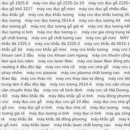
 đục gỗ 1825-6
máy cnc đục gỗ 2225-2z-10
máy cnc đục gỗ 2225-
 đục gỗ khổ 3217
máy cnc đục gỗ mini
máy cnc đục gỗ nhiều đầu
 đục khắc gỗ
máy cnc đục khắc tượng
máy cnc đục khắc tượng 26
 đục tượng
máy cnc đục tượng 2614-4
máy cnc đục tượng 4d
má
 đục tượng gỗ
máy cnc đục tượng gỗ giá rẻ
máy cnc đục tượng kế
 đục tượng vi tính
máy cnc đục tượng-z-
máy cnc gia công trung t
 gỗ chất lượng
máy cnc gỗ chất lượng cao
máy cnc gỗ mini
MÁY 
 khắc đá 1325-1
máy cnc khắc đá 2225-2
máy cnc khắc đá 9015-1
 khắc gỗ 3d
máy cnc khắc gỗ mini
máy cnc khắc tượng
máy cnc 
 khoan cam 2 đầu
máy cnc khoan cam ngang
máy cnc khuôn cổng
 làm quà lưu niệm
máy cnc laser fiber
máy cnc laser fiber đông p
 nesting 4 đầu độc lập
máy cnc nhà cổ
máy cnc nhà gỗ
máy cnc 
c phay nhôm
máy cnc plasma
máy cnc plasma chất lượng cao
má
 tháo lắp
máy cnc tháo rời
máy cnc thay dao tự động
máy cnc tiệ
 trung tâm 4 đầu độc lập
máy cnc tượng 2614-4
máy cnc vận chuy
 vận chuyển tháo lắp
máy cnc về bình định
máy cnc về Hải Dương
n 4D
máy điêu khắc đá
máy điêu khắc gỗ vi tính
máy đông phươn
 cnc
máy đục cnc gỗ
máy đục cnc gỗ 10 đầu
máy đục cnc nhà g
 gỗ cnc
máy đục gỗ vi tính
máy đục nhà cổ
máy đục tượng
máy
 tượng giá rẻ
máy đục tượng vi tính
máy đục vi tính
máy gia công
 rẻ
máy khắc đá
máy khắc đá đông phương
máy khắc gỗ
máy k
c gỗ mini
máy khắc laser
máy khắc laser chất lượng cao
máy khắc