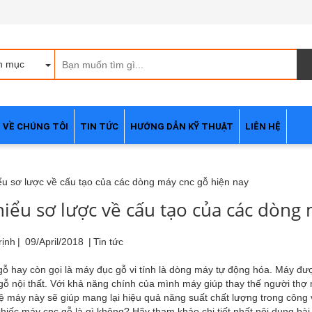
h mục
VỀ CHÚNG TÔI
TIN TỨC
HƯỚNG DẪN KỸ THUẬT
LIÊN HỆ
hiểu sơ lược về cấu tạo của các dòng
rịnh
|
09/April/2018
|
Tin tức
ỗ hay còn gọi là máy đục gỗ vi tính là dòng máy tự động hóa. Máy đượ
gỗ nội thất. Với khả năng chính của mình máy giúp thay thế người th
 máy này sẽ giúp mang lại hiệu quả năng suất chất lượng trong công v
hiếc máy cnc gỗ là gì không? Hãy tham khảo chi tiết nhất nội dung bài