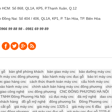
h HCM: Số 868, QL1A, KP5, P.Thạnh Xuân, Q.12
 Đồng Nai: Số 404 / 406, QL1A, KP1, P. Tân Hòa, TP. Biên Hòa
0966 99 88 98 - 0981 69 99 89
 gỗ
bàn ghế phòng khách
bàn giao máy cnc
bảo dưỡng máy cnc
nh máy cnc đông phương
bảo hành máy cnc đục gỗ
bảo trì máy cnc
ức giao hàng cnc
cách thức thanh toán máy cnc
cấu hình máy cnc
bảo hành máy cnc
chính sách bán hàng máy cnc đông phương
chí
giao công nghệ
cnc đông phương
CNC ĐÔNG PHƯƠNG HÀ NỘI
y TNHH Đông Phương Hà Nội
củ đục máy cnc
đá mỹ nghệ
dao cn
 khách hàng
đồ gỗ mỹ nghệ
đông phương 5s
Đông Phương cnc
 cắt gỗ
giá máy cnc
giá máy cnc 1325-1
giá máy cnc 6 đầu
giá 
 cnc đông phương
giá máy cnc đục gỗ
giá máy cnc đục gỗ 2225-6