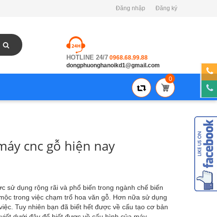
Đăng nhập
Đăng ký
HOTLINE 24/7
0968.68.99.88
dongphuonghanoikd1@gmail.com
0
 máy cnc gỗ hiện nay
c sử dụng rộng rãi và phổ biến trong ngành chế biến
ợ mộc trong việc chạm trổ hoa văn gỗ. Hơn nữa sử dụng
iệc. Tuy nhiên bạn đã biết hết được về cấu tạo cơ bản
 viết dưới đây để biết được về cấu hình của máy.