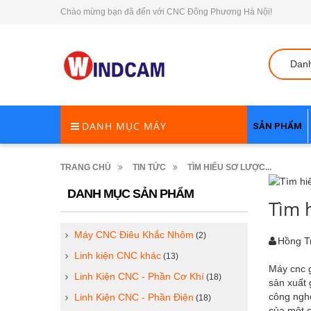
Chào mừng bạn đã đến với CNC Đông Phương Hà Nội!
Dan
DANH MỤC MÁY
SẢN PHẨM
TRANG CHỦ
TIN TỨC
TÌM HIỂU SƠ LƯỢC...
DANH MỤC SẢN PHẨM
Tìm 
Máy CNC Điêu Khắc Nhôm
(2)
Hồng T
Linh kiện CNC khác
(13)
Máy cnc g
Linh Kiện CNC - Phần Cơ Khí
(18)
sản xuất 
công nghệ
Linh Kiện CNC - Phần Điện
(18)
của một c