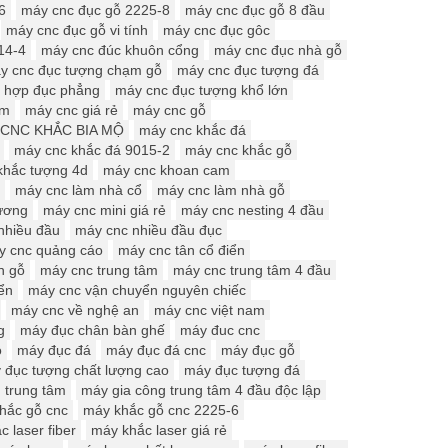
6
máy cnc đục gỗ 2225-8
máy cnc đục gỗ 8 đầu
máy cnc đục gỗ vi tính
máy cnc đục gôc
14-4
máy cnc đúc khuôn cổng
máy cnc đục nhà gỗ
y cnc đục tượng chạm gỗ
máy cnc đục tượng đá
t hợp đục phẳng
máy cnc đục tượng khổ lớn
âm
máy cnc giá rẻ
máy cnc gỗ
CNC KHẮC BIA MỘ
máy cnc khắc đá
máy cnc khắc đá 9015-2
máy cnc khắc gỗ
khắc tượng 4d
máy cnc khoan cam
máy cnc làm nhà cổ
máy cnc làm nhà gỗ
hương
máy cnc mini giá rẻ
máy cnc nesting 4 đầu
nhiều đầu
máy cnc nhiều đầu đục
y cnc quảng cáo
máy cnc tân cổ điển
n gỗ
máy cnc trung tâm
máy cnc trung tâm 4 đầu
ển
máy cnc vận chuyển nguyên chiếc
máy cnc về nghệ an
máy cnc việt nam
g
máy đục chân bàn ghế
máy đuc cnc
ỗ
máy đục đá
máy đục đá cnc
máy đục gỗ
 đục tượng chất lượng cao
máy đục tượng đá
 trung tâm
máy gia công trung tâm 4 đầu độc lập
hắc gỗ cnc
máy khắc gỗ cnc 2225-6
 laser fiber
máy khắc laser giá rẻ