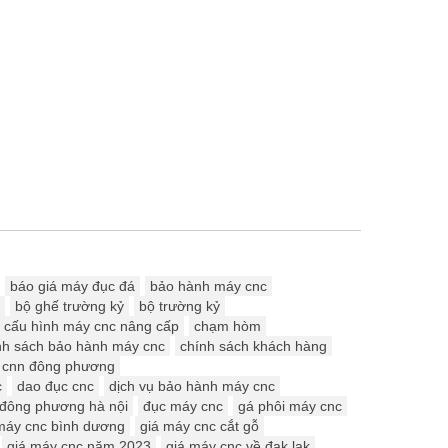
báo giá máy đục đá
bảo hành máy cnc
bộ ghế trường kỷ
bộ trường kỷ
cấu hình máy cnc nâng cấp
chạm hòm
nh sách bảo hành máy cnc
chính sách khách hàng
cnn đông phương
c
dao đục cnc
dịch vụ bảo hành máy cnc
đông phương hà nội
đục máy cnc
gá phôi máy cnc
máy cnc bình dương
giá máy cnc cắt gỗ
giá máy cnc năm 2023
giá máy cnc về đak lak