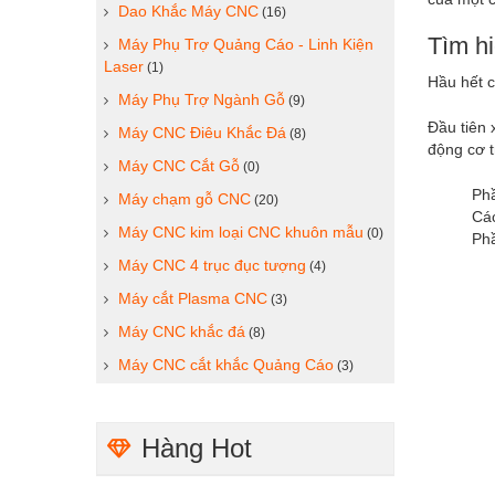
Dao Khắc Máy CNC
(16)
Tìm h
Máy Phụ Trợ Quảng Cáo - Linh Kiện
Laser
(1)
Hầu hết c
Máy Phụ Trợ Ngành Gỗ
(9)
Đầu tiên 
Máy CNC Điêu Khắc Đá
(8)
động cơ t
Máy CNC Cắt Gỗ
(0)
Phầ
Máy chạm gỗ CNC
(20)
Các
Máy CNC kim loại CNC khuôn mẫu
(0)
Phầ
Máy CNC 4 trục đục tượng
(4)
Máy cắt Plasma CNC
(3)
Máy CNC khắc đá
(8)
Máy CNC cắt khắc Quảng Cáo
(3)
Hàng Hot