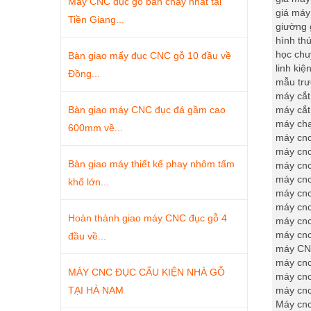
Máy CNC đục gỗ bán chạy nhất tại
giá máy
Tiền Giang...
giường 
hình th
học chu
Bàn giao mấy đục CNC gỗ 10 đầu về
linh ki
Đồng...
mẫu trư
máy cắt
Bàn giao máy CNC đục đá gầm cao
máy cắt 
máy ch
600mm về...
máy cnc
máy cnc
Bàn giao máy thiết kế phay nhôm tấm
máy cnc
máy cnc
khổ lớn...
máy cnc
máy cnc
Hoàn thành giao máy CNC đục gỗ 4
máy cnc
máy cnc
đầu về...
máy CNC
máy cn
MÁY CNC ĐỤC CẤU KIỆN NHÀ GỖ
máy cnc
TẠI HÀ NAM
máy cnc
Máy cn